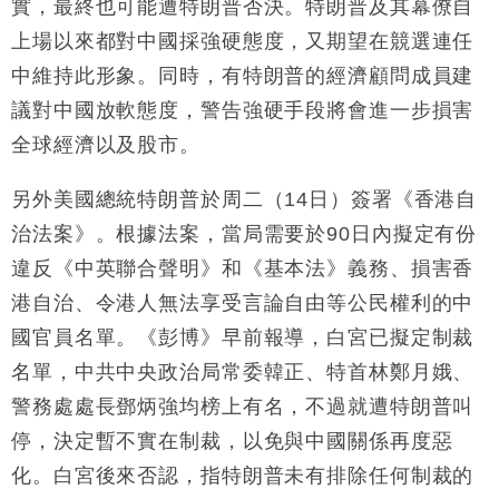
實，最終也可能遭特朗普否決。特朗普及其幕僚自
上場以來都對中國採強硬態度，又期望在競選連任
中維持此形象。同時，有特朗普的經濟顧問成員建
議對中國放軟態度，警告強硬手段將會進一步損害
全球經濟以及股市。
另外美國總統特朗普於周二（14日）簽署《香港自
治法案》。根據法案，當局需要於90日內擬定有份
違反《中英聯合聲明》和《基本法》義務、損害香
港自治、令港人無法享受言論自由等公民權利的中
國官員名單。《彭博》早前報導，白宮已擬定制裁
名單，中共中央政治局常委韓正、特首林鄭月娥、
警務處處長鄧炳強均榜上有名，不過就遭特朗普叫
停，決定暫不實在制裁，以免與中國關係再度惡
化。白宮後來否認，指特朗普未有排除任何制裁的