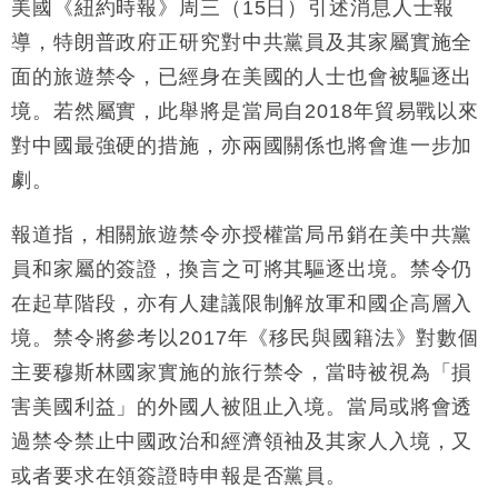
損失近6900萬元
美國《紐約時報》周三（15日）引述消息人士報
財經｜日經失守6.5萬點後回穩 全周仍升近2%
導，特朗普政府正研究對中共黨員及其家屬實施全
16:05
面的旅遊禁令，已經身在美國的人士也會被驅逐出
財經｜恒隆10月換帥 玩具「反」斗城亞洲CEO蔡德
15:47
境。若然屬實，此舉將是當局自2018年貿易戰以來
粦接任
對中國最強硬的措施，亦兩國關係也將會進一步加
財經｜韓股反覆波動收跌 連挫7周創逾3年最長跌勢
15:11
劇。
財經｜內地7月美元計價出口增近24%勝預期 貿易順
13:44
差達1125億美元
報道指，相關旅遊禁令亦授權當局吊銷在美中共黨
財經｜日本春季三度入市撐日圓 4月單日斥6.28萬億
12:44
員和家屬的簽證，換言之可將其驅逐出境。禁令仍
日圓干預創新高
在起草階段，亦有人建議限制解放軍和國企高層入
國際｜特朗普料美伊戰事快結束 承認部分彈藥庫存緊
11:12
境。禁令將參考以2017年《移民與國籍法》對數個
張
主要穆斯林國家實施的旅行禁令，當時被視為「損
財經｜SA售股自救後再出手 斥4億美元押注未上市公
15:59
司
害美國利益」的外國人被阻止入境。當局或將會透
過禁令禁止中國政治和經濟領袖及其家人入境，又
或者要求在領簽證時申報是否黨員。