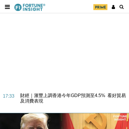
財經｜華僑銀行上半年淨利創新高 中期息增15%至
18:31
47仙
財經｜滙豐上調香港今年GDP預測至4.5% 看好貿易
17:33
及消費表現
本地｜假冒內地執法人員要求交「保證金」 43歲女子
16:47
損失近6900萬元
財經｜日經失守6.5萬點後回穩 全周仍升近2%
16:05