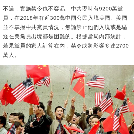
不過，實施禁令也不容易。中共現時有9200萬黨
員，在2018年有近300萬中國公民入境美國。美國
並不掌握中共黨員情況，無論禁止他們入境或是驅
逐在美黨員出境都是困難的。根據當局內部統計，
若果黨員的家人計算在內，禁令或將影響多達2700
萬人。