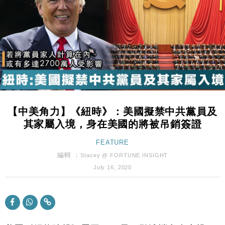
財經｜恒隆10月換帥 玩具「反」斗城亞洲CEO蔡德
15:47
粦接任
財經｜韓股反覆波動收跌 連挫7周創逾3年最長跌勢
15:11
財經｜內地7月美元計價出口增近24%勝預期 貿易順
13:44
差達1125億美元
財經｜日本春季三度入市撐日圓 4月單日斥6.28萬億
12:44
日圓干預創新高
【中美角力】《紐時》：美國擬禁中共黨員及
國際｜特朗普料美伊戰事快結束 承認部分彈藥庫存緊
11:12
其家屬入境，身在美國的將被吊銷簽證
張
財經｜SA售股自救後再出手 斥4億美元押注未上市公
FEATURE
15:59
司
編輯 ：
Stacey @ FORTUNE INSIGHT
財經｜華僑銀行上半年淨利創新高 中期息增15%至
18:31
July 16, 2020
47仙
財經｜滙豐上調香港今年GDP預測至4.5% 看好貿易
17:33
及消費表現
本地｜假冒內地執法人員要求交「保證金」 43歲女子
16:47