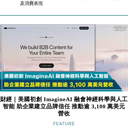
損失近6900萬元
財經｜日經失守6.5萬點後回穩 全周仍升近2%
16:05
財經｜恒隆10月換帥 玩具「反」斗城亞洲CEO蔡德
15:47
粦接任
財經｜韓股反覆波動收跌 連挫7周創逾3年最長跌勢
15:11
財經｜內地7月美元計價出口增近24%勝預期 貿易順
13:44
差達1125億美元
財經｜日本春季三度入市撐日圓 4月單日斥6.28萬億
12:44
日圓干預創新高
國際｜特朗普料美伊戰事快結束 承認部分彈藥庫存緊
11:12
張
財經｜美國初創 ImagineAI 融會神經科學與人工
財經｜SA售股自救後再出手 斥4億美元押注未上市公
15:59
司
智能 助企業建立品牌信任 推動逾 3,100 萬美元
營收
財經｜華僑銀行上半年淨利創新高 中期息增15%至
18:31
47仙
FEATURE
財經｜滙豐上調香港今年GDP預測至4.5% 看好貿易