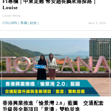
FI專欄｜中東走難 幣安趙長鵬來港探路｜
Louise
Louise Wong
COLUMN
|
專欄
|
財經
|
April 3, 2026
香港興業推進「愉景灣 2.0」藍圖 交通配套
升級與全新項目「意濤」雙軌並進