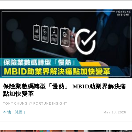
保險業數碼轉型「慢熱」 MBID助業界解決痛
點加快變革
TONY CHUNG @ FORTUNE INSIGHT
本地
|
財經
|
May 18, 2026