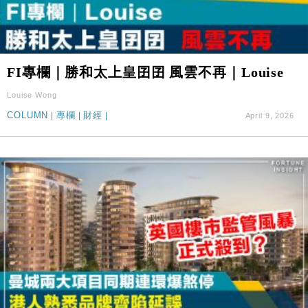
FI專欄｜勝和太上皇囝囝 風雲不再｜Louise
Louise Wong
COLUMN
|
專欄
|
財經
|
April 9, 2026