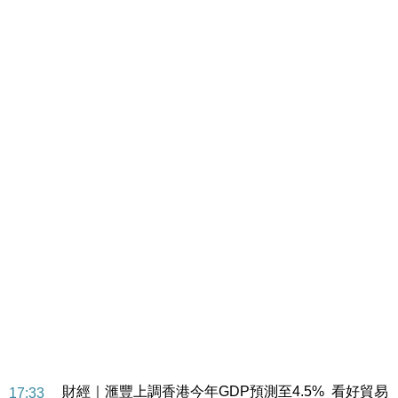
財經｜華僑銀行上半年淨利創新高 中期息增15%至
18:31
47仙
財經｜滙豐上調香港今年GDP預測至4.5% 看好貿易
17:33
及消費表現
本地｜假冒內地執法人員要求交「保證金」 43歲女子
16:47