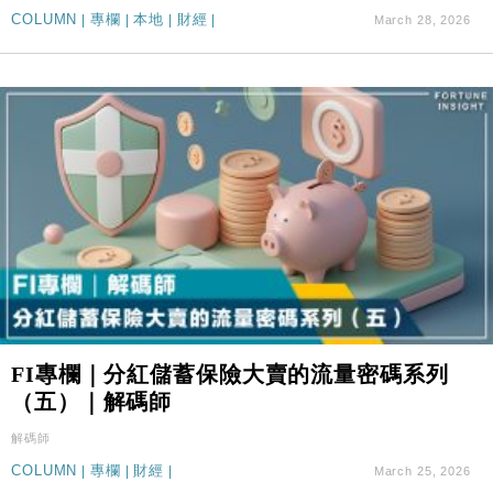
COLUMN
|
專欄
|
本地
|
財經
|
March 28, 2026
FI專欄｜分紅儲蓄保險大賣的流量密碼系列
（五）｜解碼師
解碼師
COLUMN
|
專欄
|
財經
|
March 25, 2026