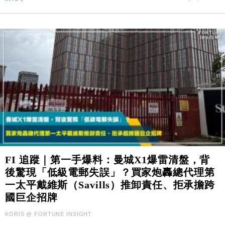
FI 追蹤｜第一手爆料：曼城X1爆雷清盤，背
後驚現「低級電郵失誤」？買家炮轟總代理第
一太平戴維斯（Savills）推卸責任、拒承擔跨
國巨企招牌
KORIS @ FORTUNE INSIGHT