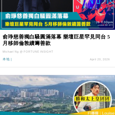
俞琤慈善獨白騷圓滿落幕 樂壇巨星罕見同台 5
月移師倫敦續籌善款
Michael Ng @ FORTUNE INSIGHT
本地
|
April 20, 2026