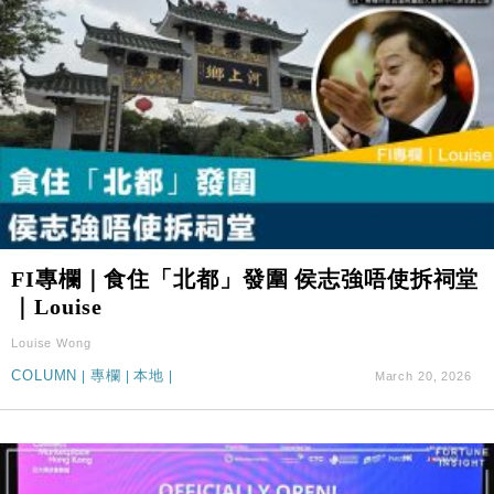
FI專欄｜食住「北都」發圍 侯志強唔使拆祠堂
｜Louise
Louise Wong
COLUMN
|
專欄
|
本地
|
March 20, 2026