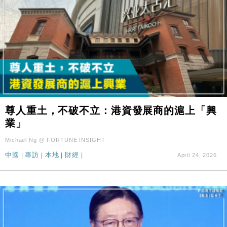
尊人重土，不破不立：港資發展商的滬上「興
業」
Michael Ng @ FORTUNE INSIGHT
中國
|
專訪
|
本地
|
財經
|
April 24, 2026