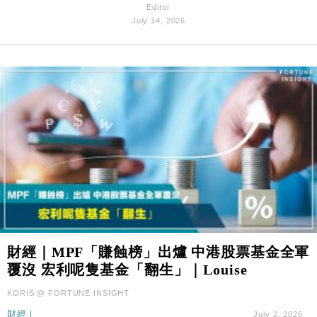
17:33
Editor
及消費表現
July 14, 2026
本地｜假冒內地執法人員要求交「保證金」 43歲女子
16:47
損失近6900萬元
財經｜日經失守6.5萬點後回穩 全周仍升近2%
16:05
財經｜恒隆10月換帥 玩具「反」斗城亞洲CEO蔡德
15:47
粦接任
財經｜韓股反覆波動收跌 連挫7周創逾3年最長跌勢
15:11
財經｜內地7月美元計價出口增近24%勝預期 貿易順
13:44
差達1125億美元
財經｜日本春季三度入市撐日圓 4月單日斥6.28萬億
12:44
日圓干預創新高
國際｜特朗普料美伊戰事快結束 承認部分彈藥庫存緊
11:12
財經｜MPF「賺蝕榜」出爐 中港股票基金全軍
張
覆沒 宏利呢隻基金「翻生」｜Louise
財經｜SA售股自救後再出手 斥4億美元押注未上市公
15:59
KORIS @ FORTUNE INSIGHT
司
財經
|
July 2, 2026