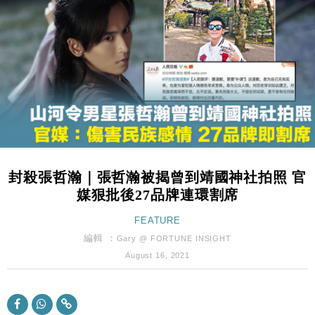
財經｜日經失守6.5萬點後回穩 全周仍升近2%
16:05
財經｜恒隆10月換帥 玩具「反」斗城亞洲CEO蔡德
15:47
粦接任
財經｜韓股反覆波動收跌 連挫7周創逾3年最長跌勢
15:11
財經｜內地7月美元計價出口增近24%勝預期 貿易順
13:44
差達1125億美元
財經｜日本春季三度入市撐日圓 4月單日斥6.28萬億
12:44
日圓干預創新高
封殺張哲瀚｜張哲瀚被揭曾到靖國神社拍照 官
國際｜特朗普料美伊戰事快結束 承認部分彈藥庫存緊
11:12
媒狠批後27品牌連環割席
張
財經｜SA售股自救後再出手 斥4億美元押注未上市公
FEATURE
15:59
司
編輯 ：
Gary @ FORTUNE INSIGHT
財經｜華僑銀行上半年淨利創新高 中期息增15%至
18:31
August 16, 2021
47仙
財經｜滙豐上調香港今年GDP預測至4.5% 看好貿易
17:33
及消費表現