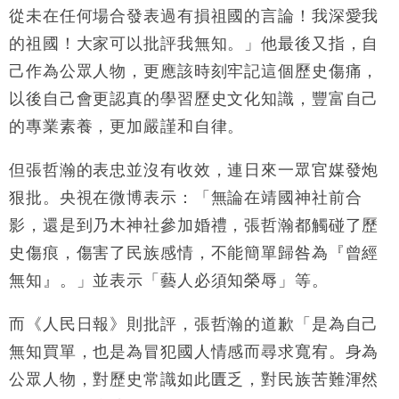
從未在任何場合發表過有損祖國的言論！我深愛我
的祖國！大家可以批評我無知。」他最後又指，自
己作為公眾人物，更應該時刻牢記這個歷史傷痛，
以後自己會更認真的學習歷史文化知識，豐富自己
的專業素養，更加嚴謹和自律。
但張哲瀚的表忠並沒有收效，連日來一眾官媒發炮
狠批。央視在微博表示：「無論在靖國神社前合
影，還是到乃木神社參加婚禮，張哲瀚都觸碰了歷
史傷痕，傷害了民族感情，不能簡單歸咎為『曾經
無知』。」並表示「藝人必須知榮辱」等。
而《人民日報》則批評，張哲瀚的道歉「是為自己
無知買單，也是為冒犯國人情感而尋求寬宥。身為
公眾人物，對歷史常識如此匱乏，對民族苦難渾然