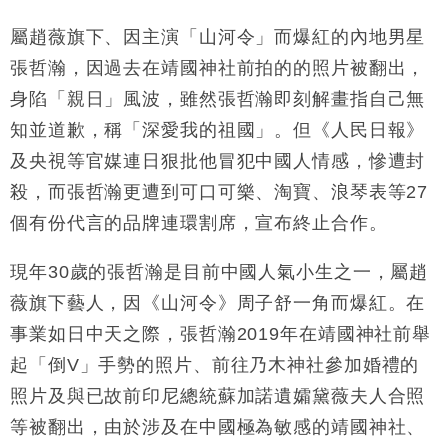
本地｜假冒內地執法人員要求交「保證金」 43歲女子
16:47
損失近6900萬元
屬趙薇旗下、因主演「山河令」而爆紅的內地男星
財經｜日經失守6.5萬點後回穩 全周仍升近2%
張哲瀚，因過去在靖國神社前拍的的照片被翻出，
16:05
身陷「親日」風波，雖然張哲瀚即刻解畫指自己無
財經｜恒隆10月換帥 玩具「反」斗城亞洲CEO蔡德
15:47
知並道歉，稱「深愛我的祖國」。但《人民日報》
粦接任
及央視等官媒連日狠批他冒犯中國人情感，慘遭封
財經｜韓股反覆波動收跌 連挫7周創逾3年最長跌勢
15:11
殺，而張哲瀚更遭到可口可樂、淘寶、浪琴表等27
財經｜內地7月美元計價出口增近24%勝預期 貿易順
13:44
個有份代言的品牌連環割席，宣布終止合作。
差達1125億美元
財經｜日本春季三度入市撐日圓 4月單日斥6.28萬億
12:44
現年30歲的張哲瀚是目前中國人氣小生之一，屬趙
日圓干預創新高
薇旗下藝人，因《山河令》周子舒一角而爆紅。在
國際｜特朗普料美伊戰事快結束 承認部分彈藥庫存緊
11:12
事業如日中天之際，張哲瀚2019年在靖國神社前舉
張
起「倒V」手勢的照片、前往乃木神社參加婚禮的
財經｜SA售股自救後再出手 斥4億美元押注未上市公
15:59
司
照片及與已故前印尼總統蘇加諾遺孀黛薇夫人合照
等被翻出，由於涉及在中國極為敏感的靖國神社、