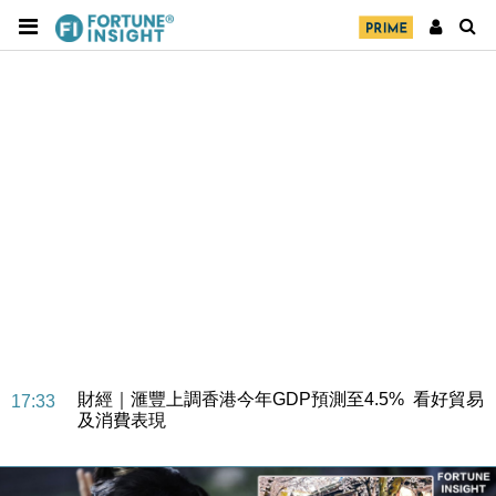
財經｜華僑銀行上半年淨利創新高 中期息增15%至
18:31
47仙
財經｜滙豐上調香港今年GDP預測至4.5% 看好貿易
17:33
及消費表現
本地｜假冒內地執法人員要求交「保證金」 43歲女子
16:47
損失近6900萬元