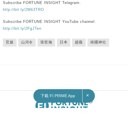
Subscribe FORTUNE INSIGHT Telegram:
http://bit.ly/2M63TRO
Subscribe FORTUNE INSIGHT YouTube channel:
http://bit.ly/2FgJTen
官媒
山河令
張哲瀚
日本
趙薇
靖國神社
×
下載 FI PRIME App