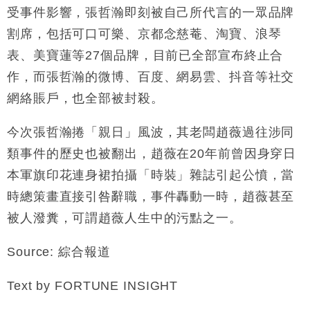
受事件影響，張哲瀚即刻被自己所代言的一眾品牌
割席，包括可口可樂、京都念慈菴、淘寶、浪琴
表、美寶蓮等27個品牌，目前已全部宣布終止合
作，而張哲瀚的微博、百度、網易雲、抖音等社交
網絡賬戶，也全部被封殺。
今次張哲瀚捲「親日」風波，其老闆趙薇過往涉同
類事件的歷史也被翻出，趙薇在20年前曾因身穿日
本軍旗印花連身裙拍攝「時裝」雜誌引起公憤，當
時總策畫直接引咎辭職，事件轟動一時，趙薇甚至
被人潑糞，可謂趙薇人生中的污點之一。
Source: 綜合報道
Text by FORTUNE INSIGHT