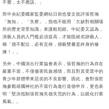
不覺，太不應該。」
而中央紀委國家監委網站日前也發文批評張哲瀚
「無知」、「失察」，指他不能用「欠缺對相關場
所的歷史背景知識」來護航犯錯。中紀委又認為，
演藝人員的入門檻必須提高，才能阻絕劣跡藝人，
稱「德不配位，必有災殃，德藝雙馨是終身的修
煉！」。
另外，中國演出行業協會表示，張哲瀚的行為存在
嚴重不當，不僅傷害民族感情，而且對其受眾中的
青少年群體帶來惡劣的不良影響。因此，會對張哲
瀚參觀靖國神社的不當行為進行道德申斥，更也表
明「堅決抵制張哲瀚失德失范的行為，以鏡化行業
風氣」。