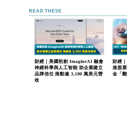
READ THESE
財經｜美國初創 ImagineAI 融會
財經｜
神經科學與人工智能 助企業建立
港股票
品牌信任 推動逾 3,100 萬美元營
金「翻生
收