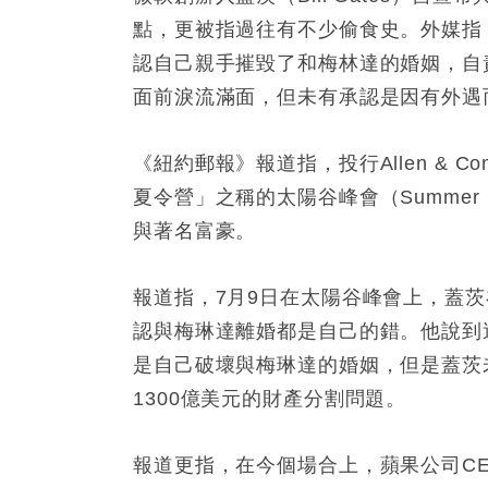
點，更被指過往有不少偷食史。外媒指
認自己親手摧毀了和梅林達的婚姻，自
面前淚流滿面，但未有承認是因有外遇
《紐約郵報》報道指，投行Allen & 
夏令營」之稱的太陽谷峰會（Summer Cam
與著名富豪。
報道指，7月9日在太陽谷峰會上，蓋
認與梅琳達離婚都是自己的錯。他說到
是自己破壞與梅琳達的婚姻，但是蓋茨
1300億美元的財產分割問題。
報道更指，在今個場合上，蘋果公司CEO