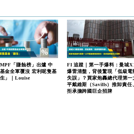
MPF「賺蝕榜」出爐 中
FI 追蹤｜第一手爆料：曼城X
基金全軍覆沒 宏利呢隻基
爆雷清盤，背後驚現「低級電
」｜Louise
失誤」？買家炮轟總代理第一
平戴維斯（Savills）推卸責任
拒承擔跨國巨企招牌