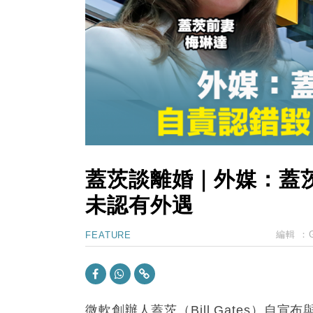
15:11
財經｜韓股反覆波動收跌 連挫7周
13:44
財經｜內地7月美元計價出口增近24
12:44
財經｜日本春季三度入市撐日圓 4月
11:12
國際｜特朗普料美伊戰事快結束 承
15:59
財經｜SA售股自救後再出手 斥4
蓋茨談離婚｜外媒：蓋
未認有外遇
編輯 ：
FEATURE
微軟創辦人蓋茨（Bill Gates）自宣布