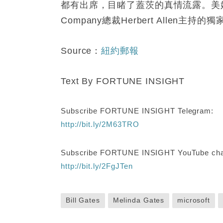
都有出席，目睹了蓋茨的真情流露。美媒
Company總裁Herbert Allen
Source：
紐約郵報
Text By FORTUNE INSIGHT
Subscribe FORTUNE INSIGHT Telegram:
http://bit.ly/2M63TRO
Subscribe FORTUNE INSIGHT YouTube cha
http://bit.ly/2FgJTen
Bill Gates
Melinda Gates
microsoft