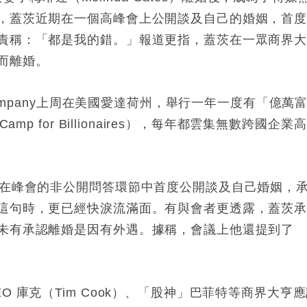
，蓋茨近期在一個高峰會上公開談及自己的婚姻，首
責稱：「都是我的錯。」報道更指，蓋茨在一眾商界
而離婚。
Company上周在美國愛達荷州，舉行一年一度有「億萬
p for Billionaires），每年都雲集無數跨國企業
茨在峰會的非公開問答環節中首度公開談及自己婚姻，
這句時，更已經快淚流滿面。有與會者更透露，蓋茨
未有承認離婚是因有外遇。據稱，會議上他還提到了
 庫克（Tim Cook）、「股神」巴菲特等商界大亨