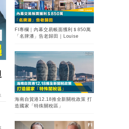
FI專欄｜內幕交易帳面獲利＄850萬
「名牌潘」告老歸田｜Louise
但
1
海南自貿港12.18推全新關稅政策 打
造國家「特殊關稅區」
焦