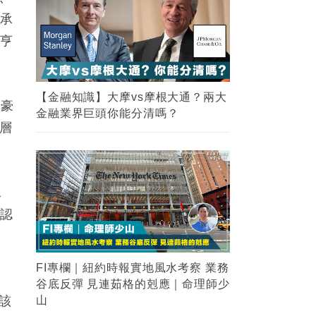
度承
大亨
【金融知識】大摩vs摩根大通？兩大
富豪
金融業界巨頭你能分清嗎？
高層
承
承認
FI專欄｜紐約時報實地風水考察 業務
谷底反彈 見連茹格的剋應｜命理師少
應該
山