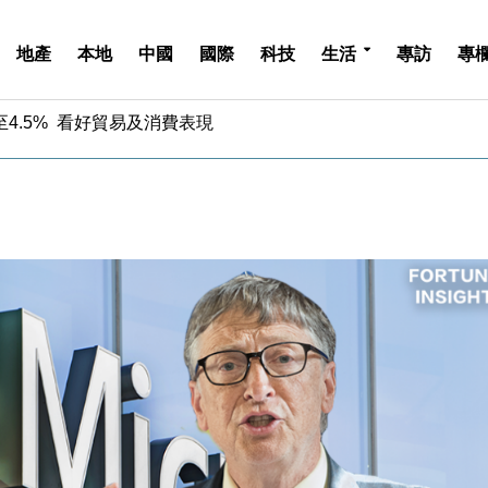
地產
本地
中國
國際
科技
生活
專訪
專
中期息增15%至47仙
4.5% 看好貿易及消費表現
金」 43歲女子損失近6900萬元
周仍升近2%
城亞洲CEO蔡德粦接任
創逾3年最長跌勢
%勝預期 貿易順差達1125億美元
單日斥6.28萬億日圓干預創新高
認部分彈藥庫存緊張
億美元押注未上市公司
中期息增15%至47仙
4.5% 看好貿易及消費表現
金」 43歲女子損失近6900萬元
周仍升近2%
城亞洲CEO蔡德粦接任