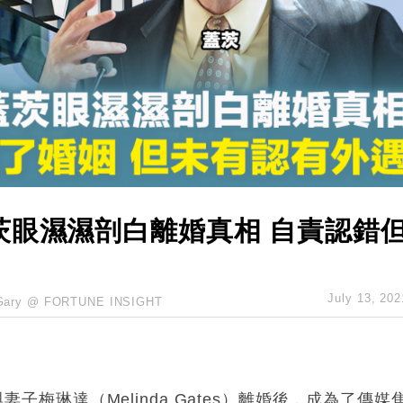
創逾3年最長跌勢
%勝預期 貿易順差達1125億美元
單日斥6.28萬億日圓干預創新高
認部分彈藥庫存緊張
億美元押注未上市公司
茨眼濕濕剖白離婚真相 自責認錯
July 13, 202
Gary @ FORTUNE INSIGHT
與妻子梅琳達（Melinda Gates）離婚後，成為了傳媒