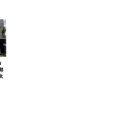
1
郵
太
、