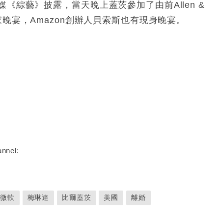
《綜藝》披露，當天晚上蓋茨參加了由前Allen &
主持的獨家晚宴，Amazon創辦人貝索斯也有現身晚宴。
nnel:
微軟
梅琳達
比爾蓋茨
美國
離婚