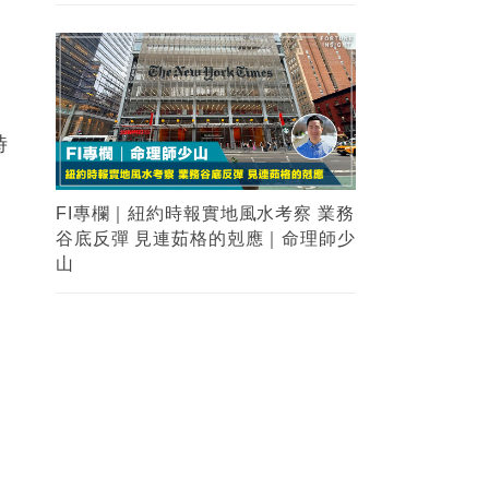
時
FI專欄｜紐約時報實地風水考察 業務
谷底反彈 見連茹格的剋應｜命理師少
山