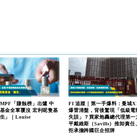
MPF「賺蝕榜」出爐 中
FI 追蹤｜第一手爆料：曼城X
基金全軍覆沒 宏利呢隻基
爆雷清盤，背後驚現「低級電
」｜Louise
失誤」？買家炮轟總代理第一
平戴維斯（Savills）推卸責任
拒承擔跨國巨企招牌