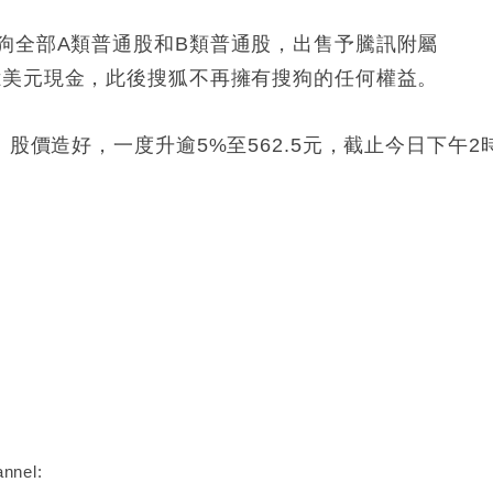
狗全部A類普通股和B類普通股，出售予騰訊附屬
11.8億美元現金，此後搜狐不再擁有搜狗的任何權益。
股價造好，一度升逾5%至562.5元，截止今日下午2
nnel: