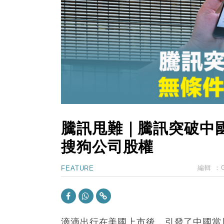
15:11
財經｜韓股反覆波動收跌 連挫7周
13:44
財經｜內地7月美元計價出口增近24
12:44
財經｜日本春季三度入市撐日圓 4月
11:12
國際｜特朗普料美伊戰事快結束 承
15:59
財經｜SA售股自救後再出手 斥4
騰訊甩難｜騰訊突破中
搜狗公司股權
編輯 ：
FEATURE
滴滴出行在美國上市後，引發了中國當局對