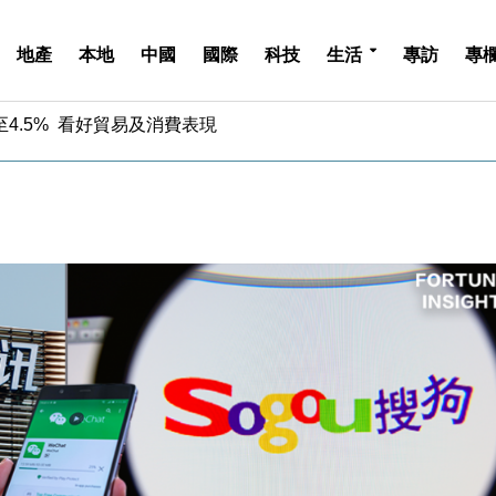
地產
本地
中國
國際
科技
生活
專訪
專
中期息增15%至47仙
4.5% 看好貿易及消費表現
金」 43歲女子損失近6900萬元
周仍升近2%
城亞洲CEO蔡德粦接任
創逾3年最長跌勢
%勝預期 貿易順差達1125億美元
單日斥6.28萬億日圓干預創新高
認部分彈藥庫存緊張
億美元押注未上市公司
中期息增15%至47仙
4.5% 看好貿易及消費表現
金」 43歲女子損失近6900萬元
周仍升近2%
城亞洲CEO蔡德粦接任