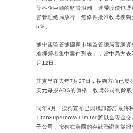
等科企巨頭的監管浪潮，連帶股價也遭
督管理總局放行，無條件批准收購搜狗
5％。
據中國監管據國家市場監管總局官網資料顯
准經營者集中案件列表」，當中局方表
月12日。
其實早在去年7月27日，搜狗方面已
美元每股ADS的價格，收購公司剩餘
同年9月，搜狗宣布已與騰訊簽訂最終
TitanSupernova Limite
子公司，搜狗在美國的存託憑證將從紐