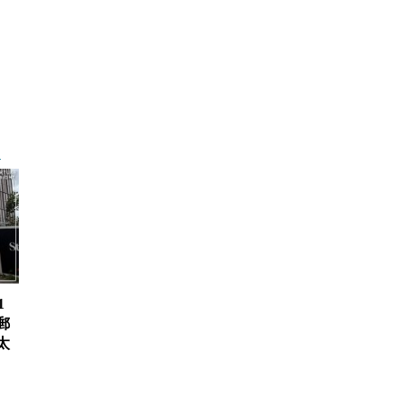
1
郵
太
、