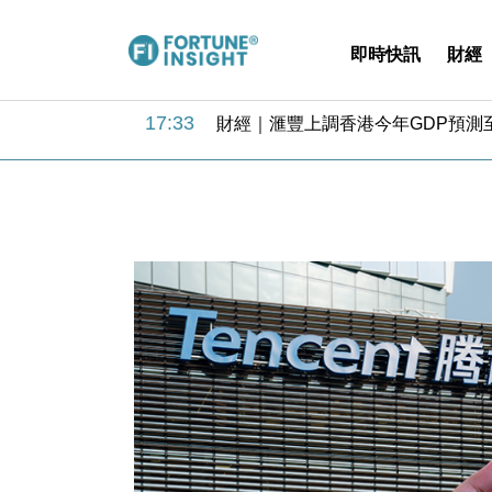
即時快訊
財經
18:31
財經｜華僑銀行上半年淨利創新高 
17:33
財經｜滙豐上調香港今年GDP預測至
16:47
本地｜假冒內地執法人員要求交「保證
16:05
財經｜日經失守6.5萬點後回穩 全
15:47
財經｜恒隆10月換帥 玩具「反」斗
15:11
財經｜韓股反覆波動收跌 連挫7周
13:44
財經｜內地7月美元計價出口增近24
12:44
財經｜日本春季三度入市撐日圓 4月
11:12
國際｜特朗普料美伊戰事快結束 承
15:59
財經｜SA售股自救後再出手 斥4
18:31
財經｜華僑銀行上半年淨利創新高 
17:33
財經｜滙豐上調香港今年GDP預測至
16:47
本地｜假冒內地執法人員要求交「保證
16:05
財經｜日經失守6.5萬點後回穩 全
15:47
財經｜恒隆10月換帥 玩具「反」斗