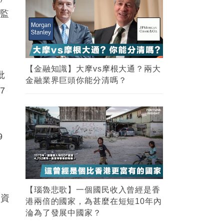
場監
【金融知識】大摩vs摩根大通？兩大
批
金融業界巨頭你能分清嗎？
7
9
【瑙魯悲歌】一個國民收入曾經是香
全資
港兩倍的國家，為甚麼在短短10年內
淪為了發展中國家？