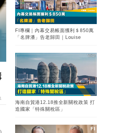
FI專欄｜內幕交易帳面獲利＄850萬
「名牌潘」告老歸田｜Louise
購
1
海南自貿港12.18推全新關稅政策 打
造國家「特殊關稅區」
0）