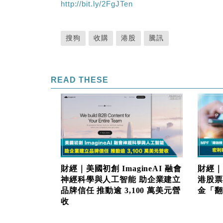
http://bit.ly/2FgJTen
搜狗
收購
港股
騰訊
READ THESE
財經｜美國初創 ImagineAI 融會
財經｜
神經科學與人工智能 助企業建立
港股票
品牌信任 推動逾 3,100 萬美元營
金「翻生
收