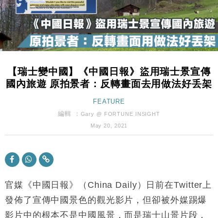
財經｜黑石傳再籌逾360億美元 支援Anthropic租用
11:40
Google晶片
財經｜美商務部擬擴大金屬關稅範圍 14類產品或加徵
10:57
25%
本地｜新世界K11 9月升級會員制度 增鉑金卡級別鎖
18:15
定高消費客群
【瑞士變中國】《中國日報》盜用瑞士景宣傳
財經｜本港6月零售額連升14個月 珠寶鐘錶銷售升勢
17:40
國內旅遊 原拍景者：反轉畫面去用做法好丢架
最強
財經｜滙控重啟最多10億美元回購 派息比率目標維持
FEATURE
16:33
50%
編輯 ：
Gary @ FORTUNE INSIGHT
財經｜SA售股自救後再出手 斥4億美元押注未上市公
15:59
May 20, 2021
司
財經｜精星香港夥菜鳥拓全球智慧倉儲市場 加快海外
11:30
市場落地
地產｜大酒店中期轉賺2300萬元 斥21億翻新香港及
14:50
東京半島
官媒《中國日報》（China Daily）日前在Twitter上
國際｜特朗普赴洛杉磯高球場活動前 男子攜槍彈被捕
發佈了宣傳中國景色的觀光影片，但卻被外媒踢爆
13:12
影片中的根本不是中國風景，而是瑞士山景片段，