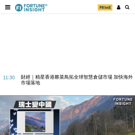
財經｜SA售股自救後再出手 斥4億美元押注未上市公
15:59
司
財經｜精星香港夥菜鳥拓全球智慧倉儲市場 加快海外
11:30
市場落地
地產｜大酒店中期轉賺2300萬元 斥21億翻新香港及
14:50
東京半島
國際｜特朗普赴洛杉磯高球場活動前 男子攜槍彈被捕
13:12
財經｜香港7月PMI回落至51 企業擴張放慢兼縮減人
12:30
手