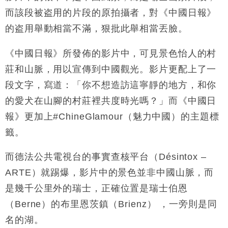
財經｜香港7月PMI回落至51 企業擴張放慢兼縮減人
12:30
而該段被盗用的片段的原拍攝者，對《中國日報》
手
的盗用舉動相當不滿，狠批此舉相當丟臉。
財經｜黑石傳再籌逾360億美元 支援Anthropic租用
11:40
Google晶片
《中國日報》所發佈的影片中，可見景色怡人的村
財經｜美商務部擬擴大金屬關稅範圍 14類產品或加徵
10:57
25%
莊和山脈，用以宣傳到中國觀光。影片更配上了一
本地｜新世界K11 9月升級會員制度 增鉑金卡級別鎖
18:15
段文字，寫道：「你不想造訪這寧靜的地方，和你
定高消費客群
的愛犬在山腳的村莊裡共度時光嗎？」而《中國日
財經｜本港6月零售額連升14個月 珠寶鐘錶銷售升勢
17:40
報》更加上#ChineGlamour（魅力中國）的主題標
最強
籤。
財經｜滙控重啟最多10億美元回購 派息比率目標維持
16:33
50%
而德法公共電視台的事實查核平台（Désintox –
ARTE）就踢爆，影片中的景色並非中國山脈，而
是幾千公里外的瑞士，正確位置是瑞士伯恩
（Berne）的布里恩茨鎮（Brienz） ，一旁則是同
名的湖。