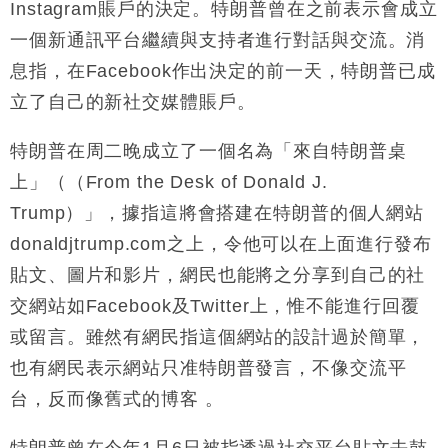
Instagram賬戶的決定。特朗普曾在之前表示會成立
粦接任
一個新通訊平台繼續與支持者進行對話與交流。消
財經｜韓股反覆波動收跌 連挫7周創逾3年最長跌勢
15:11
息指，在Facebook作出決定的前一天，特朗普已成
財經｜內地7月美元計價出口增近24%勝預期 貿易順
13:44
立了自己的新社交媒體賬戶。
差達1125億美元
財經｜日本春季三度入市撐日圓 4月單日斥6.28萬億
12:44
特朗普在周二晚成立了一個名為「來自特朗普桌
日圓干預創新高
上」（（From the Desk of Donald J.
國際｜特朗普料美伊戰事快結束 承認部分彈藥庫存緊
11:12
Trump）」，據指這將會搭建在特朗普的個人網站
張
donaldjtrump.com之上，令他可以在上面進行發布
財經｜SA售股自救後再出手 斥4億美元押注未上市公
15:59
司
貼文、圖片和影片，網民也能將之分享到自己的社
交網站如Facebook及Twitter上，惟不能進行回覆
或留言。雖然有網民指這個網站的設計過於簡單，
也有網民表示網站只准特朗普發言，不像交流平
台，反而像舊式的博客 。