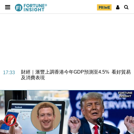
財經｜華僑銀行上半年淨利創新高 中期息增15%至
18:31
47仙
財經｜滙豐上調香港今年GDP預測至4.5% 看好貿易
17:33
及消費表現
本地｜假冒內地執法人員要求交「保證金」 43歲女子
16:47
損失近6900萬元
財經｜日經失守6.5萬點後回穩 全周仍升近2%
16:05
財經｜恒隆10月換帥 玩具「反」斗城亞洲CEO蔡德
15:47
粦接任
財經｜韓股反覆波動收跌 連挫7周創逾3年最長跌勢
15:11