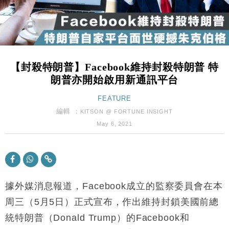
財經｜內地7月美元計價出口增近24%勝預期 貿易順
13:44
差達1125億美元
財經｜日本春季三度入市撐日圓 4月單日斥6.28萬億
12:44
日圓干預創新高
【封殺特朗普】Facebook維持封殺特朗普 特
國際｜特朗普料美伊戰事快結束 承認部分彈藥庫存緊
11:12
朗普亦開始啟用新通訊平台
張
財經｜SA售股自救後再出手 斥4億美元押注未上市公
FEATURE
15:59
司
編輯 ：
KITSON @ FORTUNE INSIGHT
財經｜華僑銀行上半年淨利創新高 中期息增15%至
18:31
May 6, 2021
47仙
財經｜滙豐上調香港今年GDP預測至4.5% 看好貿易
17:33
及消費表現
本地｜假冒內地執法人員要求交「保證金」 43歲女子
16:47
損失近6900萬元
據外媒消息報道，Facebook成立的監察委員會在本
財經｜日經失守6.5萬點後回穩 全周仍升近2%
周三（5月5日）正式宣布，作出維持封鎖美國前總
16:05
統特朗普（Donald Trump）的Facebook和
財經｜恒隆10月換帥 玩具「反」斗城亞洲CEO蔡德
15:47