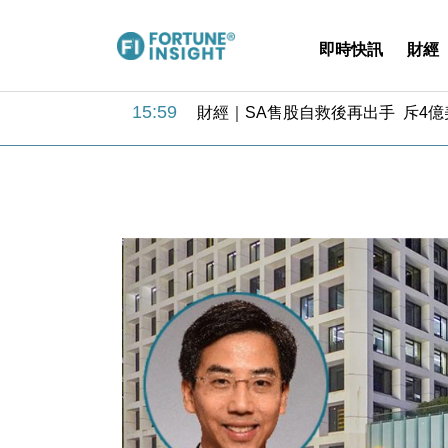
即時快訊
財經
15:59
財經｜SA售股自救後再出手 斥4
11:30
財經｜精星香港夥菜鳥拓全球智慧倉
14:50
地產｜大酒店中期轉賺2300萬元 
13:12
國際｜特朗普赴洛杉磯高球場活動前
12:30
財經｜香港7月PMI回落至51 企
11:40
財經｜黑石傳再籌逾360億美元 支援Ant
10:57
財經｜美商務部擬擴大金屬關稅範圍 
18:15
本地｜新世界K11 9月升級會員制
17:40
財經｜本港6月零售額連升14個月
16:33
財經｜滙控重啟最多10億美元回購 
15:59
財經｜SA售股自救後再出手 斥4
11:30
財經｜精星香港夥菜鳥拓全球智慧倉
14:50
地產｜大酒店中期轉賺2300萬元 
13:12
國際｜特朗普赴洛杉磯高球場活動前