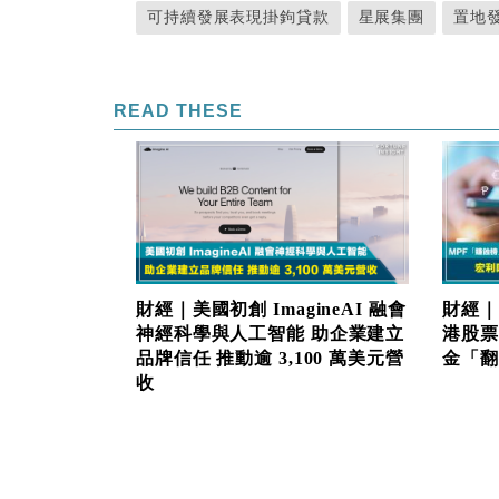
可持續發展表現掛鉤貸款
星展集團
置地
READ THESE
財經｜美國初創 ImagineAI 融會
財經｜
神經科學與人工智能 助企業建立
港股票
品牌信任 推動逾 3,100 萬美元營
金「翻生
收