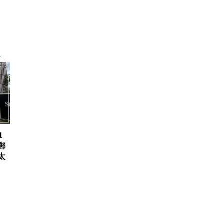
1
郵
太
、