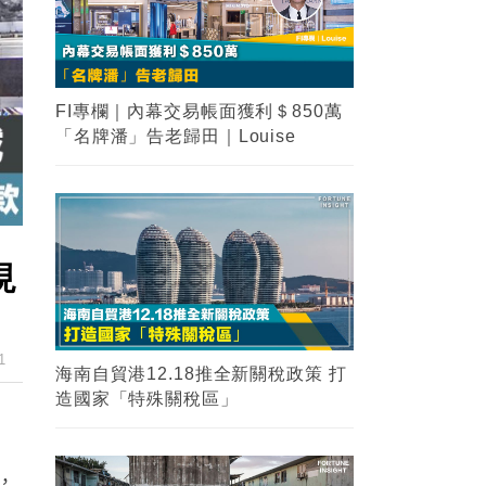
2
海南自貿港12.18推全新關稅政策 打
造國家「特殊關稅區」
3
【瑙魯悲歌】一個國民收入曾經是香
港兩倍的國家，為甚麼在短短10年內
淪為了發展中國家？
4
【金融知識】大摩vs摩根大通？兩大
現
金融業界巨頭你能分清嗎？
5
FI專欄｜紐約時報實地風水考察 業務
1
谷底反彈 見連茹格的剋應｜命理師少
山
，