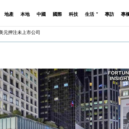
地產
本地
中國
國際
科技
生活
專訪
專
億美元押注未上市公司
儲市場 加快海外市場落地
斥21億翻新香港及東京半島
 男子攜槍彈被捕
業擴張放慢兼縮減人手
hropic租用Google晶片
14類產品或加徵25%
度 增鉑金卡級別鎖定高消費客群
 珠寶鐘錶銷售升勢最強
派息比率目標維持50%
億美元押注未上市公司
儲市場 加快海外市場落地
斥21億翻新香港及東京半島
 男子攜槍彈被捕