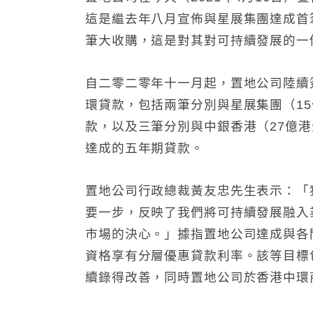
這是
繼
去年八月
宣
佈與星展集團達成首
筆大收購，這是對
其對
可持續發展的一
自二零二零年十一月起，置地公司陸
續
環
貸款，
包括兩筆分別與星展集團（1
款，
以及三筆分別與中銀香港（27億港
達成的五年期貸款。
置地公司行政總裁黃友忠先生表示：「
要一步，
反映了我們將可持續發展融入
市場的決心。
」據指置地公司達成與各
資格享有分層優惠貸款利率。
該等目標
續錄得改善，
同時置地公司於香港中環