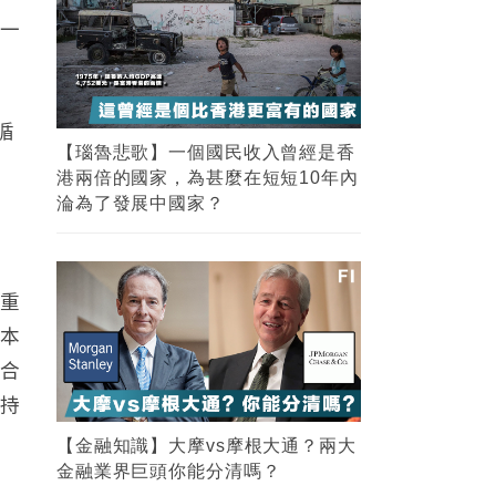
的一
循
貸
）
的重
資本
符合
面持