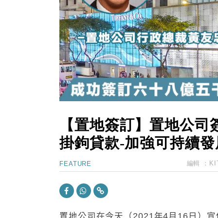
12:30
財經｜香港7月PMI回落至51 企
11:40
財經｜黑石傳再籌逾360億美元 支援Ant
10:57
財經｜美商務部擬擴大金屬關稅範圍 
18:15
本地｜新世界K11 9月升級會員制
17:40
財經｜本港6月零售額連升14個月
16:33
財經｜滙控重啟最多10億美元回購 
【置地簽訂】置地公司簽
掛鉤貸款-加強可持續發
編輯 ：
KI
FEATURE
置地公司在今天（2021年4月16日）