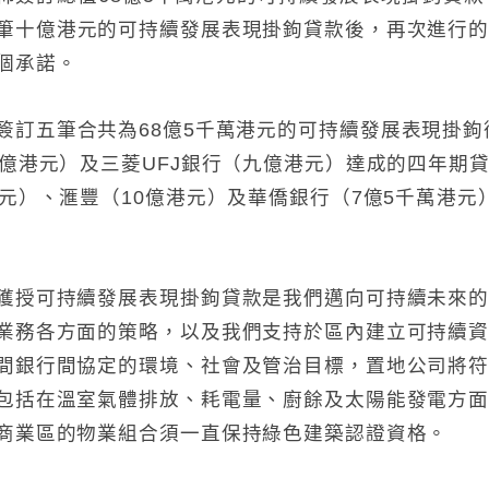
筆十億港元的可持續發展
表現掛鉤貸款後，再次進行
個承諾。
簽
訂
五筆合共為68億5千萬港元
的
可持續發展表現掛鉤
5億港元）及三菱
UFJ
銀行（九億港元）達成的四年期
元）、滙豐（10億港元）
及華僑銀行
（7
億5千萬港元
獲授可持續發展表現掛鉤貸款是我們邁向可持續未來
業務各方面的策略，
以及我們支持於區內建立可持續
間銀行間協定的環境、社會及管治目標，
置地公司將
包括在溫室氣體排放、耗電量、
廚餘及太陽能發電方
商業區的物業組合須一直保持綠色建築認證
資格。