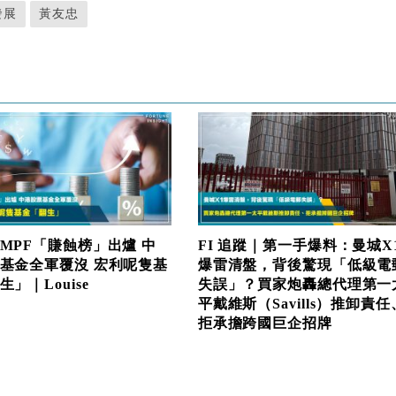
發展
黃友忠
MPF「賺蝕榜」出爐 中
FI 追蹤｜第一手爆料：曼城X
基金全軍覆沒 宏利呢隻基
爆雷清盤，背後驚現「低級電
」｜Louise
失誤」？買家炮轟總代理第一
平戴維斯（Savills）推卸責任
拒承擔跨國巨企招牌