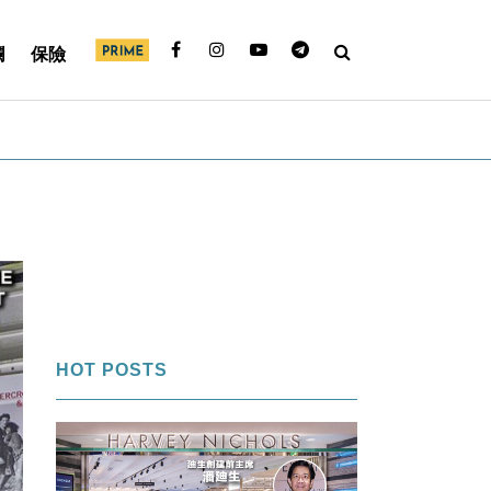
欄
保險
HOT POSTS
1
FI專欄｜內幕交易帳面獲利＄850萬
「名牌潘」告老歸田｜Louise