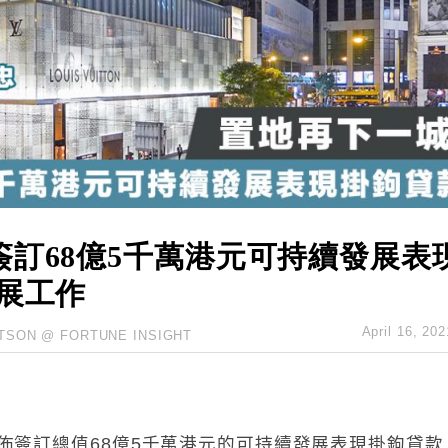
業擴張放慢兼縮減人手
hropic租用Google晶片
14類產品或加徵25%
度 增鉑金卡級別鎖定高消費客群
 珠寶鐘錶銷售升勢最強
派息比率目標維持50%
訂68億5千萬港元可持續發展表
展工作
April 16, 202
TSON @ FORTUNE INSIGHT
宣佈簽訂
總值68億5千萬港元
的
可持續發展表現掛
鉤貸款