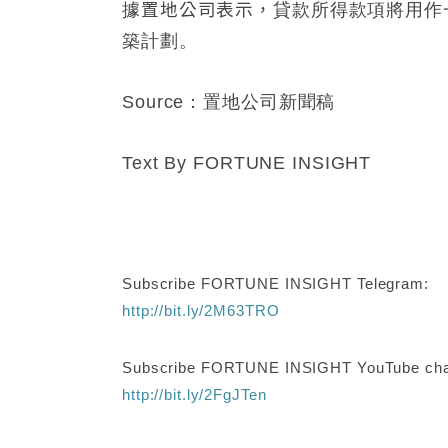
據
置地公司表示，
貸款所得款項將用作
築計劃。
Source：置地公司新聞稿
Text By FORTUNE INSIGHT
Subscribe FORTUNE INSIGHT Telegram:
http://bit.ly/2M63TRO
Subscribe FORTUNE INSIGHT YouTube cha
http://bit.ly/2FgJTen