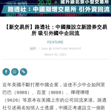
財經｜內地7月美元計價出口增近24%勝預期 貿易順
13:44
差達1125億美元
財經｜日本春季三度入市撐日圓 4月單日斥6.28萬億
12:44
日圓干預創新高
【新交易所】路透社：中國擬設立新證券交易
國際｜特朗普料美伊戰事快結束 承認部分彈藥庫存緊
11:12
所 吸引外國中企回流
張
財經｜SA售股自救後再出手 斥4億美元押注未上市公
FEATURE
15:59
司
編輯 ：
Jack @ FORTUNE INSIGHT
財經｜華僑銀行上半年淨利創新高 中期息增15%至
18:31
March 31, 2021
47仙
財經｜滙豐上調香港今年GDP預測至4.5% 看好貿易
17:33
及消費表現
本地｜假冒內地執法人員要求交「保證金」 43歲女子
16:47
損失近6900萬元
近年美國不斷打壓中國企業，迫使不少中企如阿里
財經｜日經失守6.5萬點後回穩 全周仍升近2%
巴巴（9988）、百度（9888）、嗶哩嗶哩
16:05
（9626）等原本在美國上市的公司回流來港。路透
財經｜恒隆10月換帥 玩具「反」斗城亞洲CEO蔡德
15:47
社引述兩名知情人士透露，中國正考慮設立一個新
粦接任