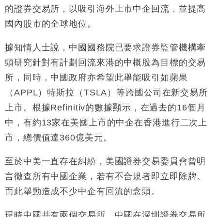
的證券交易所，以吸引海外上市中企回流，並提高
財經｜韓股反覆波動收跌 連挫7周創逾3年最長跌勢
15:11
國內股市的全球地位。
財經｜內地7月美元計價出口增近24%勝預期 貿易順
13:44
差達1125億美元
據知情人士說，中國國務院已要求證券監管機構牽
財經｜日本春季三度入市撐日圓 4月單日斥6.28萬億
12:44
頭研究針對有計劃回流來港的中概股為目標的交易
日圓干預創新高
所，同時，中國政府亦希望此舉能吸引如蘋果
國際｜特朗普料美伊戰事快結束 承認部分彈藥庫存緊
11:12
（APPL）特斯拉（TSLA）等跨國公司在新交易所
張
上市。根據Refinitiv的數據顯示，在過去的16個月
財經｜SA售股自救後再出手 斥4億美元押注未上市公
15:59
司
中，有約13家在美國上市的中企在香港進行二次上
市，總價值達360億美元。
至於中美一直存在糾紛，美國證券交易委員會曾明
言徹查所有中國企業，若有不合規者即立即除牌。
而此舉動造成不少中企有回流的念頭。
現時中國共有兩個交易所，中國在深圳證券交易所