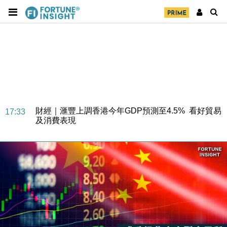
財經｜華僑銀行上半年淨利創新高 中期息增15%至
18:31
47仙
財經｜滙豐上調香港今年GDP預測至4.5% 看好貿易
17:33
及消費表現
本地｜假冒內地執法人員要求交「保證金」 43歲女子
16:47
損失近6900萬元
財經｜日經失守6.5萬點後回穩 全周仍升近2%
16:05
財經｜恒隆10月換帥 玩具「反」斗城亞洲CEO蔡德
15:47
粦接任
財經｜韓股反覆波動收跌 連挫7周創逾3年最長跌勢
15:11