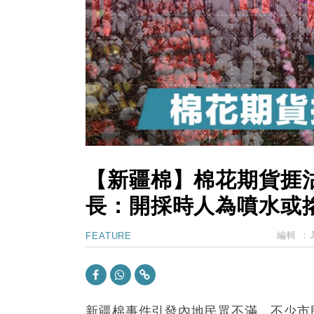
15:47
財經｜恒隆10月換帥 玩具「反」斗
15:11
財經｜韓股反覆波動收跌 連挫7周
13:44
財經｜內地7月美元計價出口增近24
12:44
財經｜日本春季三度入市撐日圓 4月
11:12
國際｜特朗普料美伊戰事快結束 承
15:59
財經｜SA售股自救後再出手 斥4
【新疆棉】棉花期貨捱沽
長：開採時人為噴水或
編輯 ：
FEATURE
新疆棉事件引發內地民眾不滿，不少市民