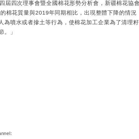
的四屆四次理事會暨全國棉花形勢分析會，新疆棉花協
疆的棉花質量與2019年同期相比，出現整體下降的情況
人為噴水或者摻土等行為，使棉花加工企業為了清理
節。」
nnel: