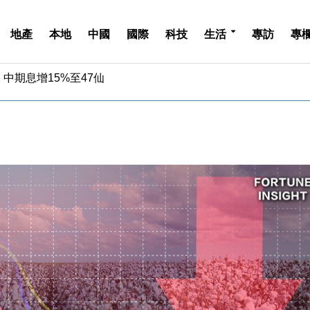
地產
本地
中國
國際
科技
生活
專訪
專
中期息增15%至47仙
4.5% 看好貿易及消費表現
金」 43歲女子損失近6900萬元
周仍升近2%
城亞洲CEO蔡德粦接任
創逾3年最長跌勢
%勝預期 貿易順差達1125億美元
單日斥6.28萬億日圓干預創新高
認部分彈藥庫存緊張
億美元押注未上市公司
中期息增15%至47仙
4.5% 看好貿易及消費表現
金」 43歲女子損失近6900萬元
周仍升近2%