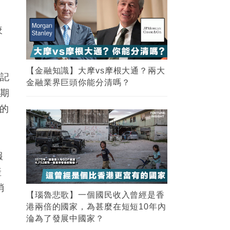
放
較
【金融知識】大摩vs摩根大通？兩大
書記
金融業界巨頭你能分清嗎？
花期
割的
報
產
消
【瑙魯悲歌】一個國民收入曾經是香
港兩倍的國家，為甚麼在短短10年內
淪為了發展中國家？