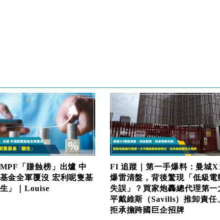
MPF「賺蝕榜」出爐 中
FI 追蹤｜第一手爆料：曼城X
基金全軍覆沒 宏利呢隻基
爆雷清盤，背後驚現「低級電
」｜Louise
失誤」？買家炮轟總代理第一
平戴維斯（Savills）推卸責任
拒承擔跨國巨企招牌