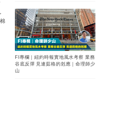
會
，
籽棉
FI專欄｜紐約時報實地風水考察 業務
谷底反彈 見連茹格的剋應｜命理師少
山