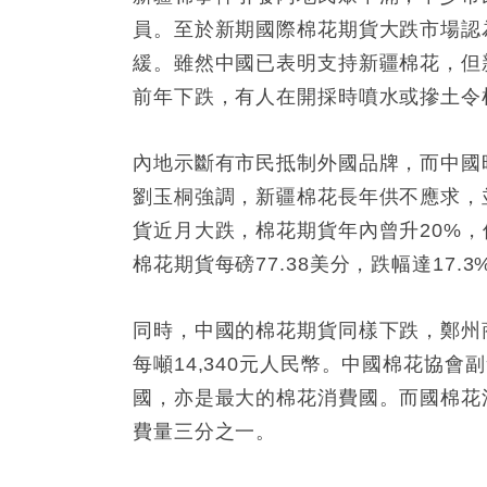
員。至於新期國際棉花期貨大跌市場認
緩。雖然中國已表明支持新疆棉花，但
前年下跌，有人在開採時噴水或摻土令
內地示斷有市民抵制外國品牌，而中國
劉玉桐強調，新疆棉花長年供不應求，
貨近月大跌，棉花期貨年內曾升20%，但
棉花期貨每磅77.38美分，跌幅達17
同時，中國的棉花期貨同樣下跌，鄭州
每噸14,340元人民幣。中國棉花協
國，亦是最大的棉花消費國。而國棉花消
費量三分之一。