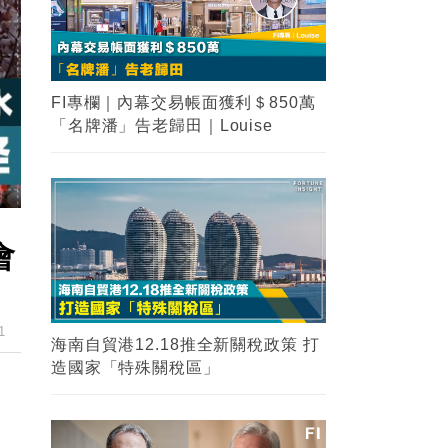
FI專欄｜內幕交易帳面獲利＄850萬
「名牌潘」告老歸田｜Louise
會
1
海南自貿港12.18推全新關稅政策 打
造國家「特殊關稅區」
成