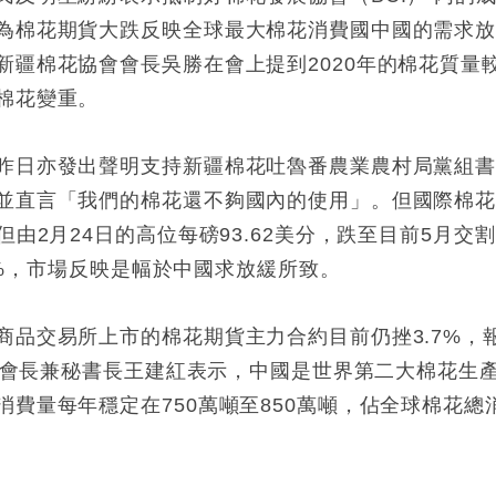
為棉花期貨大跌反映全球最大棉花消費國中國的需求
新疆棉花協會會長吳勝在會上提到2020年的棉花質量
棉花變重。
昨日亦發出聲明支持新疆棉花吐魯番農業農村局黨組
並直言「我們的棉花還不夠國內的使用」。但國際棉
由2月24日的高位每磅93.62美分，跌至目前5月交
.3%，市場反映是幅於中國求放緩所致。
商品交易所上市的棉花期貨主力合約目前仍挫3.7%，
會副會長兼秘書長王建紅表示，中國是世界第二大棉花生
費量每年穩定在750萬噸至850萬噸，佔全球棉花總