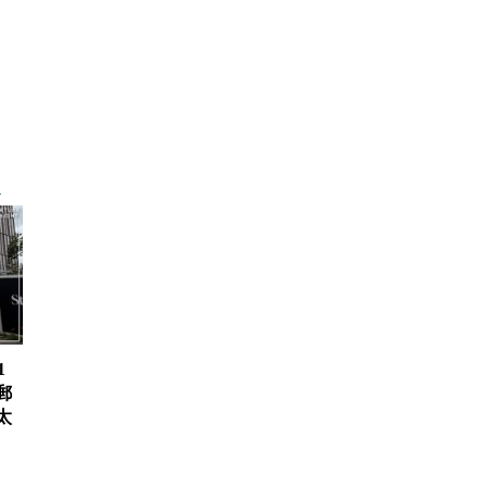
1
郵
太
、