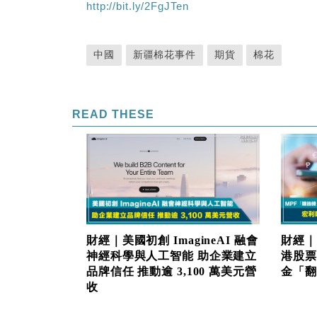
http://bit.ly/2FgJTen
中國
新疆棉花事件
期貨
棉花
READ THESE
財經｜美國初創 ImagineAI 融會
財經｜
神經科學與人工智能 助企業建立
港股票
品牌信任 推動逾 3,100 萬美元營
金「翻生
收