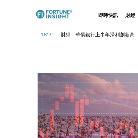
即時快訊
財經
18:31
財經｜華僑銀行上半年淨利創新高 
17:33
財經｜滙豐上調香港今年GDP預測至
16:47
本地｜假冒內地執法人員要求交「保證
16:05
財經｜日經失守6.5萬點後回穩 全
15:47
財經｜恒隆10月換帥 玩具「反」斗
15:11
財經｜韓股反覆波動收跌 連挫7周
13:44
財經｜內地7月美元計價出口增近24
12:44
財經｜日本春季三度入市撐日圓 4月
11:12
國際｜特朗普料美伊戰事快結束 承
15:59
財經｜SA售股自救後再出手 斥4
18:31
財經｜華僑銀行上半年淨利創新高 
17:33
財經｜滙豐上調香港今年GDP預測至
16:47
本地｜假冒內地執法人員要求交「保證
16:05
財經｜日經失守6.5萬點後回穩 全