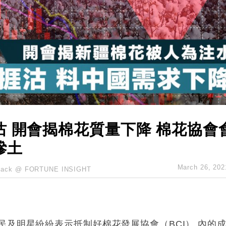
城亞洲CEO蔡德粦接任
創逾3年最長跌勢
%勝預期 貿易順差達1125億美元
單日斥6.28萬億日圓干預創新高
認部分彈藥庫存緊張
億美元押注未上市公司
 開會揭棉花質量下降 棉花協會
摻土
March 26, 202
Jack @ FORTUNE INSIGHT
及明星紛紛表示抵制好棉花發展協會（BCI） 內的