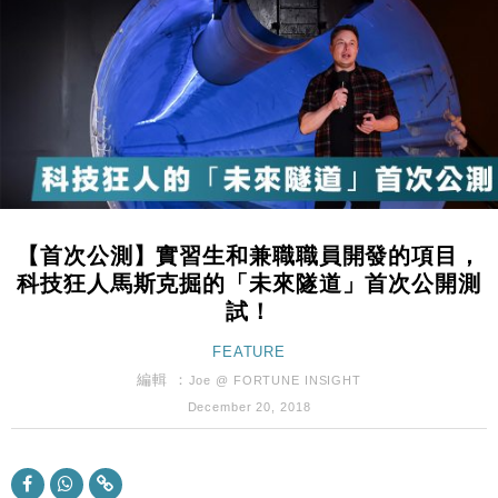
財經｜恒隆10月換帥 玩具「反」斗城亞洲CEO蔡德
15:47
粦接任
財經｜韓股反覆波動收跌 連挫7周創逾3年最長跌勢
15:11
財經｜內地7月美元計價出口增近24%勝預期 貿易順
13:44
差達1125億美元
財經｜日本春季三度入市撐日圓 4月單日斥6.28萬億
12:44
日圓干預創新高
【首次公測】實習生和兼職職員開發的項目，
國際｜特朗普料美伊戰事快結束 承認部分彈藥庫存緊
11:12
科技狂人馬斯克掘的「未來隧道」首次公開測
張
試！
財經｜SA售股自救後再出手 斥4億美元押注未上市公
15:59
司
FEATURE
財經｜華僑銀行上半年淨利創新高 中期息增15%至
編輯 ：
18:31
Joe @ FORTUNE INSIGHT
47仙
December 20, 2018
財經｜滙豐上調香港今年GDP預測至4.5% 看好貿易
17:33
及消費表現
本地｜假冒內地執法人員要求交「保證金」 43歲女子
16:47