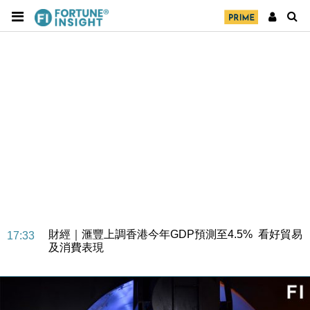
財經｜華僑銀行上半年淨利創新高 中期息增15%至
18:31
47仙
財經｜滙豐上調香港今年GDP預測至4.5% 看好貿易
17:33
及消費表現
本地｜假冒內地執法人員要求交「保證金」 43歲女子
16:47
損失近6900萬元
財經｜日經失守6.5萬點後回穩 全周仍升近2%
16:05