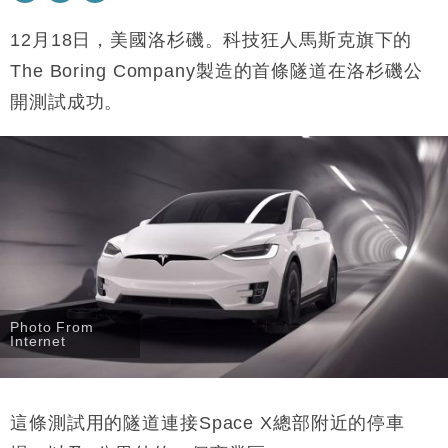
損失近6900萬元
12
月
18
日，美國洛杉磯。科技狂人
馬斯克旗下的
財經｜日經失守6.5萬點後回穩 全周仍升近2%
16:05
The Boring Company
製造的首條隧道在洛杉磯公
財經｜恒隆10月換帥 玩具「反」斗城亞洲CEO蔡德
15:47
開測試成功。
粦接任
財經｜韓股反覆波動收跌 連挫7周創逾3年最長跌勢
15:11
財經｜內地7月美元計價出口增近24%勝預期 貿易順
13:44
差達1125億美元
財經｜日本春季三度入市撐日圓 4月單日斥6.28萬億
12:44
日圓干預創新高
國際｜特朗普料美伊戰事快結束 承認部分彈藥庫存緊
11:12
張
Photo From
Internet
財經｜SA售股自救後再出手 斥4億美元押注未上市公
15:59
司
這條測試用的隧道連接Space X總部附近的停車