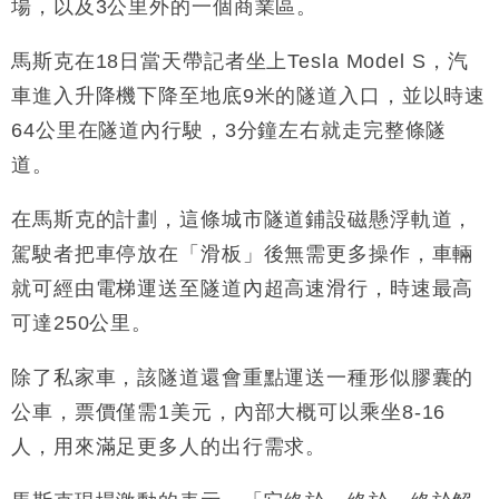
場，以及3公里外的一個商業區。
馬斯克在18日當天帶記者坐上Tesla Model S，汽
車進入升降機下降至地底9米的隧道入口，並以時速
64公里在隧道內行駛，3分鐘左右就走完整條隧
道。
在馬斯克的計劃，這條城市隧道鋪設磁懸浮軌道，
駕駛者把車停放在「滑板」後無需更多操作，車輛
就可經由電梯運送至隧道內超高速滑行，時速最高
可達
250
公里。
除了私家車，該隧道還會重點運送一種形似膠囊的
公車，票價僅需
1
美元，內部大概可以乘坐
8-16
人，用來滿足更多人的出行需求。