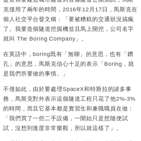
克僅用了兩年的時間，
2016
年
12
月
17
日，馬斯克在
個人社交平台發文稱：「要被糟糕的交通狀況搞瘋
了。我要造個隧道挖掘機並且馬上開挖
，
公司名字
就叫
The Boring Company
」。
在英語中，boring
既有「無聊」的意思，也有「鑽
孔」的意思，馬斯克信心十足的表示「
Boring
，就
是我們所要做的事情。」
不僅如此，由於要處理
SpaceX
和特斯拉的諸多事
務，馬斯克對外表示這個隧道工程只花了他
2%-3%
的時間，而且它基本都是實習生和兼職職員在做：
「我們買了一些二手設備，一開始只是想隨便試
試，沒想到進度非常樂觀，所以就這樣了」。