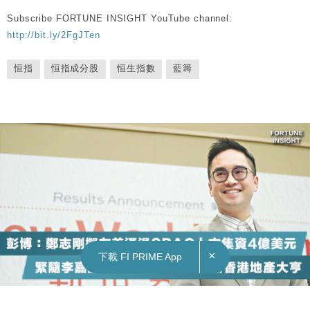
Subscribe FORTUNE INSIGHT YouTube channel:
http://bit.ly/2FgJTen
恒指
恒指成分股
恒生指數
藍籌
×
下載 FI PRIME App