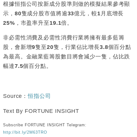
根據恒指公司按新成分股準則做的模擬結果參考顯
示，
80
隻成分股市值將逾
33
億元，較
1
月底增長
25%
，市盈率升至
19.1
倍。
非必需性消費及必需性消費行業將擁有最多藍籌
股，會新增
9
隻至
20
隻，行業佔比增長
3.8
個百分點
為最高。金融業藍籌股數目將會減少一隻，佔比跌
幅達
7.5
個百分點。
Source
：
恒指公司
Text By FORTUNE INSIGHT
Subscribe FORTUNE INSIGHT Telegram:
http://bit.ly/2M63TRO