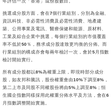
年評估一次「香港」成份股數目。
挑選成分股方面，會在
7
個行業組別，分別為金融、
資訊科技、非必需性消費及必需性消費、地產建
築、公用事業及電訊、醫療保健和能源、原材料、
工業及綜合企業中挑選，每個行業組別的市值覆蓋
率不低於
50
％，務求成分股達致更均衡的分佈。而
行業組別的構成亦會每兩年檢討一次，會於
5
月指數
檢討開始實行。
所有成分股都以
8%
為權重上限，即現時部分成分
股，如友邦和騰訊，股份權重會由
10%
下調至
8%
，
第二上市及同股不同權股份將由
5%
上調至
8%
；恒
生國企指數同樣採用此權重分佈水平及方法，會在
6
月指數調整開始實施。