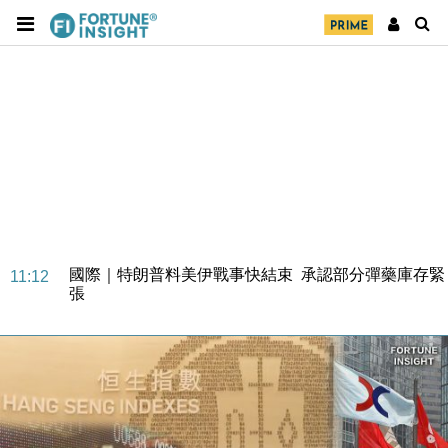
財經｜日本春季三度入市撐日圓 4月單日斥6.28萬億
12:44
日圓干預創新高
國際｜特朗普料美伊戰事快結束 承認部分彈藥庫存緊
11:12
張
財經｜SA售股自救後再出手 斥4億美元押注未上市公
15:59
司
財經｜精星香港夥菜鳥拓全球智慧倉儲市場 加快海外
11:30
市場落地
地產｜大酒店中期轉賺2300萬元 斥21億翻新香港及
14:50
東京半島