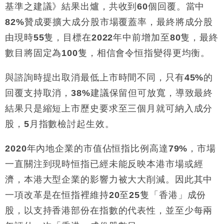
基準之建議》結果出爐，共收到
60
個回覆。當中
地產｜大酒店中期轉賺2300萬元 斥21億翻新香港及
14:50
82%
贊成要擴大成分股市場覆蓋率，最終將成分股
東京半島
由現時
55
隻，目標在
2022
年中前增加至
80
隻，最終
國際｜特朗普赴洛杉磯高球場活動前 男子攜槍彈被捕
13:12
數目將固定為
100
隻，相信會令恒指變得更均衡。
財經｜香港7月PMI回落至51 企業擴張放慢兼縮減人
12:30
手
與諮詢時提出取消最低上市時間不同，只有
45%
的
財經｜黑石傳再籌逾360億美元 支援Anthropic租用
11:40
回覆支持取消，
38%
建議保留但可放寬，導致最終
Google晶片
結果只是縮短上市歷史要求至三個月就可納入成分
財經｜美商務部擬擴大金屬關稅範圍 14類產品或加徵
10:57
股，
5
月指數檢討起生效。
25%
本地｜新世界K11 9月升級會員制度 增鉑金卡級別鎖
18:15
2020
年內地企業的市值佔恒指比例高達
79%
，市場
定高消費客群
一直關注到現時恒指已經未能反映本港市場或經
濟，本港大型企業的影響力被大大削減。因此其中
一項改革是在恒指裡維持
20
至
25
隻「香港」成份
股，以支持香港部份在指數的代表性，並至少每兩