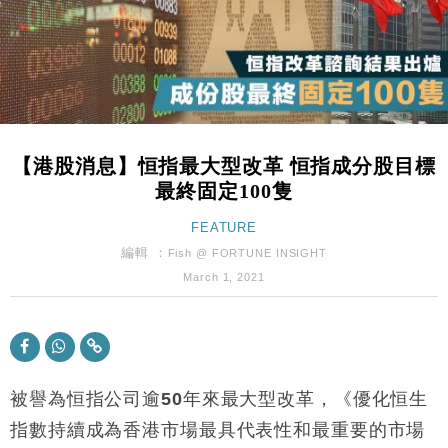
國際｜特朗普赴洛杉磯高球場活動前 男子攜槍彈被捕
13:12
財經｜香港7月PMI回落至51 企業擴張放慢兼縮減人
12:30
手
財經｜黑石傳再籌逾360億美元 支援Anthropic租用
11:40
Google晶片
【港股消息】恒指最大型改革 恒指成分股目標
財經｜美商務部擬擴大金屬關稅範圍 14類產品或加徵
10:57
最終固定100隻
25%
本地｜新世界K11 9月升級會員制度 增鉑金卡級別鎖
FEATURE
18:15
定高消費客群
編輯 ：
Fish @ FORTUNE INSIGHT
財經｜日本春季三度入市撐日圓 4月單日斥6.28萬億
12:44
March 1, 2021
日圓干預創新高
國際｜特朗普料美伊戰事快結束 承認部分彈藥庫存緊
11:12
張
財經｜SA售股自救後再出手 斥4億美元押注未上市公
15:59
司
被譽為恒指公司逾
50
年來最大型改革，《優化恒生
財經｜精星香港夥菜鳥拓全球智慧倉儲市場 加快海外
指數持續成為香港市場最具代表性和最重要的市場
11:30
市場落地