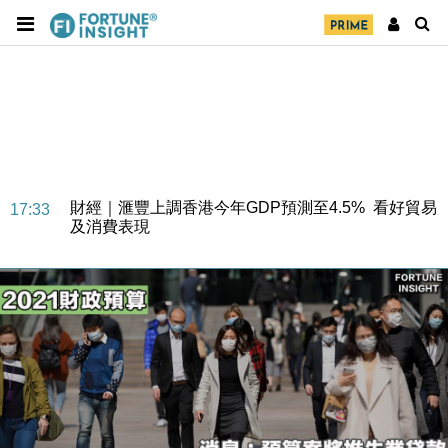
財經｜華僑銀行上半年淨利創新高 中期息增15%至
18:31
47仙
財經｜滙豐上調香港今年GDP預測至4.5% 看好貿易
17:33
及消費表現
本地｜假冒內地執法人員要求交「保證金」 43歲女子
16:47
損失近6900萬元
財經｜日經失守6.5萬點後回穩 全周仍升近2%
16:05
財經｜恒隆10月換帥 玩具「反」斗城亞洲CEO蔡德
15:47
粦接任
財經｜韓股反覆波動收跌 連挫7周創逾3年最長跌勢
15:11