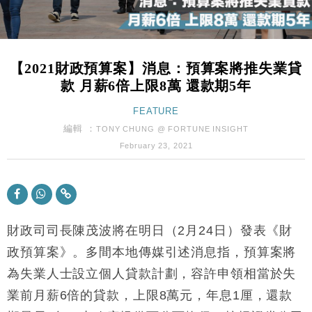
財經｜內地7月美元計價出口增近24%勝預期 貿易順
13:44
差達1125億美元
財經｜日本春季三度入市撐日圓 4月單日斥6.28萬億
12:44
日圓干預創新高
【2021財政預算案】消息：預算案將推失業貸
國際｜特朗普料美伊戰事快結束 承認部分彈藥庫存緊
11:12
款 月薪6倍上限8萬 還款期5年
張
財經｜SA售股自救後再出手 斥4億美元押注未上市公
FEATURE
15:59
司
編輯 ：
TONY CHUNG @ FORTUNE INSIGHT
財經｜華僑銀行上半年淨利創新高 中期息增15%至
18:31
February 23, 2021
47仙
財經｜滙豐上調香港今年GDP預測至4.5% 看好貿易
17:33
及消費表現
本地｜假冒內地執法人員要求交「保證金」 43歲女子
16:47
損失近6900萬元
財政司司長陳茂波將在明日（2月24日）發表《財
財經｜日經失守6.5萬點後回穩 全周仍升近2%
政預算案》。多間本地傳媒引述消息指，預算案將
16:05
為失業人士設立個人貸款計劃，容許申領相當於失
財經｜恒隆10月換帥 玩具「反」斗城亞洲CEO蔡德
15:47
業前月薪6倍的貸款，上限8萬元，年息1厘，還款
粦接任