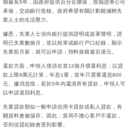
期最長5年，由政府提供百分百擔保，按揭證券公司
財經｜韓股反覆波動收跌 連挫7周創逾3年最長跌勢
15:11
承做，交由銀行批核。政府希望有關計劃能減輕失
財經｜內地7月美元計價出口增近24%勝預期 貿易順
13:44
業人士的生活壓力。
差達1125億美元
財經｜日本春季三度入市撐日圓 4月單日斥6.28萬億
12:44
據悉，失業人士須向銀行提供證明或簽署聲明，證
日圓干預創新高
明已失業數個月，並以稅單或銀行戶口紀錄，顯示
國際｜特朗普料美伊戰事快結束 承認部分彈藥庫存緊
11:12
失業前月薪，就可以申請；預料規模逾百億元。
張
財經｜SA售股自救後再出手 斥4億美元押注未上市公
15:59
還款方面，申領人僅須在首12個月償還利息；以貸
司
款上限8萬元計算，年息1厘，首年只需要還息800
元。據消息指，若於5年內還清所有貸款，申領人可
以申請退回利息。
失業貸款類似一般申請信用卡貸款或私人貸款，有
關資料會被儲存。因此，當局不擔心客戶不還款，
否則信貸紀錄會受到影響。