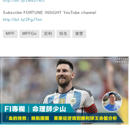
http://bit.ly/2M63TRO
Subscribe FORTUNE INSIGHT YouTube channel:
http://bit.ly/2FgJTen
MPF
MPFGo
宏利
恒生
滙豐