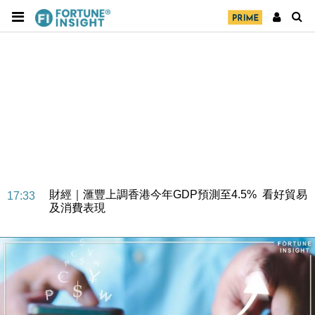
財經｜華僑銀行上半年淨利創新高 中期息增15%至
18:31
47仙
財經｜滙豐上調香港今年GDP預測至4.5% 看好貿易
17:33
及消費表現
本地｜假冒內地執法人員要求交「保證金」 43歲女子
16:47
損失近6900萬元
財經｜日經失守6.5萬點後回穩 全周仍升近2%
16:05
財經｜恒隆10月換帥 玩具「反」斗城亞洲CEO蔡德
15:47
粦接任