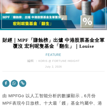
財經｜韓股反覆波動收跌 連挫7周創逾3年最長跌勢
15:11
財經｜內地7月美元計價出口增近24%勝預期 貿易順
13:44
差達1125億美元
財經｜日本春季三度入市撐日圓 4月單日斥6.28萬億
12:44
日圓干預創新高
財經｜MPF「賺蝕榜」出爐 中港股票基金全軍
國際｜特朗普料美伊戰事快結束 承認部分彈藥庫存緊
11:12
覆沒 宏利呢隻基金「翻生」｜Louise
張
財經｜SA售股自救後再出手 斥4億美元押注未上市公
FEATURE
15:59
司
編輯 ：
KORIS @ FORTUNE INSIGHT
財經｜華僑銀行上半年淨利創新高 中期息增15%至
18:31
July 2, 2026
47仙
財經｜滙豐上調香港今年GDP預測至4.5% 看好貿易
17:33
及消費表現
本地｜假冒內地執法人員要求交「保證金」 43歲女子
16:47
損失近6900萬元
由 MPFGo 以人工智能分析的數據顯示，6月份
財經｜日經失守6.5萬點後回穩 全周仍升近2%
MPF表現今日放榜。十大最「鑊」基金均屬中、港
16:05