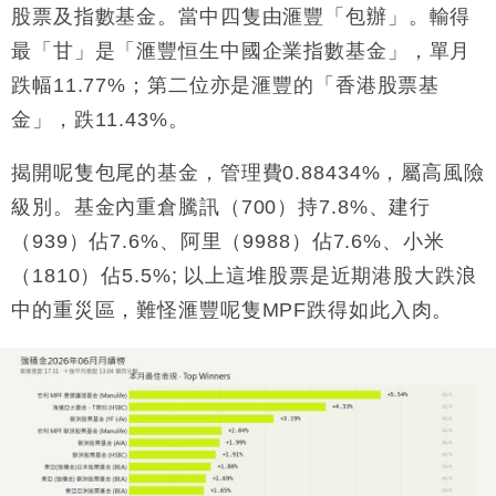
股票及指數基金。當中四隻由滙豐「包辦」。輸得
財經｜恒隆10月換帥 玩具「反」斗城亞洲CEO蔡德
15:47
最「甘」是「滙豐恒生中國企業指數基金」，單月
粦接任
跌幅11.77%；第二位亦是滙豐的「香港股票基
財經｜韓股反覆波動收跌 連挫7周創逾3年最長跌勢
15:11
金」，跌11.43%。
財經｜內地7月美元計價出口增近24%勝預期 貿易順
13:44
差達1125億美元
揭開呢隻包尾的基金，管理費0.88434%，屬高風險
財經｜日本春季三度入市撐日圓 4月單日斥6.28萬億
12:44
級別。基金內重倉騰訊（700）持7.8%、建行
日圓干預創新高
（939）佔7.6%、阿里（9988）佔7.6%、小米
國際｜特朗普料美伊戰事快結束 承認部分彈藥庫存緊
11:12
（1810）佔5.5%; 以上這堆股票是近期港股大跌浪
張
中的重災區，難怪滙豐呢隻MPF跌得如此入肉。
財經｜SA售股自救後再出手 斥4億美元押注未上市公
15:59
司