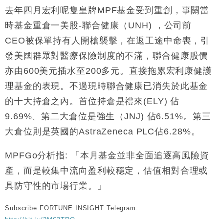
去年四月宏利呢隻皇牌MPF基金受到重創，事關當
時基金重倉一美股-聯合健康（UNH) ，公司前
CEO被保單持有人開槍襲擊，在返工途中命喪，引
發美國群眾對醫療保險制度的不滿，聯合健康股價
亦由600美元插水至200多元。直接拖累宏利康健護
理基金的表現。不過現時聯合健康已消失於此基金
的十大持倉之內。首位持倉是禮來(ELY) 佔
9.69%、第二大倉位是強生（JNJ) 佔6.51%。第三
大倉位則是英國的AstraZeneca PLC佔6.28%。
MPFGo分析指: 「本月基金並非全面追逐高風險資
產，而是較集中流向盈利較穩定，估值相對合理或
具防守性的市場行業。」
Subscribe FORTUNE INSIGHT Telegram: