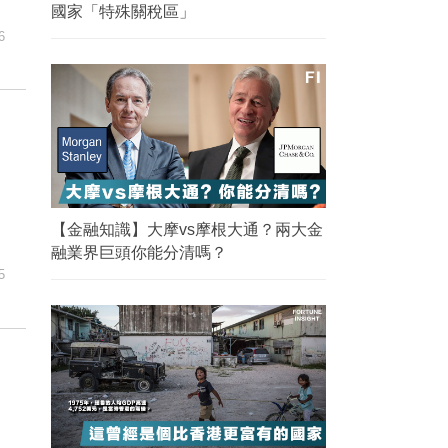
國家「特殊關稅區」
6
【金融知識】大摩vs摩根大通？兩大金
融業界巨頭你能分清嗎？
5