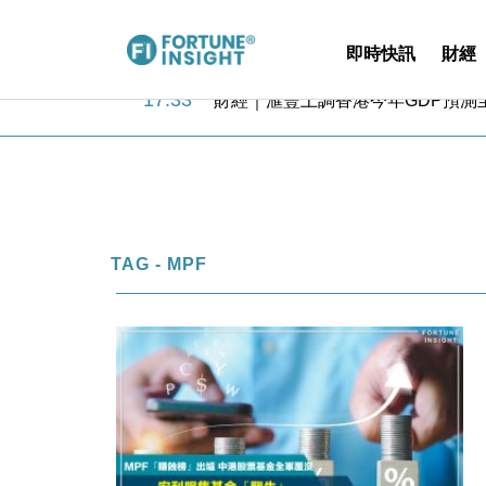
即時快訊
財經
18:31
財經｜華僑銀行上半年淨利創新高 
17:33
財經｜滙豐上調香港今年GDP預測至
16:47
本地｜假冒內地執法人員要求交「保證
16:05
財經｜日經失守6.5萬點後回穩 全
15:47
財經｜恒隆10月換帥 玩具「反」斗
15:11
財經｜韓股反覆波動收跌 連挫7周
13:44
財經｜內地7月美元計價出口增近24
12:44
財經｜日本春季三度入市撐日圓 4月
TAG - MPF
11:12
國際｜特朗普料美伊戰事快結束 承
15:59
財經｜SA售股自救後再出手 斥4
18:31
財經｜華僑銀行上半年淨利創新高 
17:33
財經｜滙豐上調香港今年GDP預測至
16:47
本地｜假冒內地執法人員要求交「保證
16:05
財經｜日經失守6.5萬點後回穩 全
15:47
財經｜恒隆10月換帥 玩具「反」斗
15:11
財經｜韓股反覆波動收跌 連挫7周