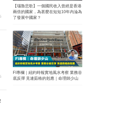
【瑙魯悲歌】一個國民收入曾經是香港
兩倍的國家，為甚麼在短短10年內淪為
5
了發展中國家？
FI專欄｜紐約時報實地風水考察 業務谷
5
底反彈 見連茹格的剋應｜命理師少山
2