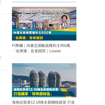
6
FI專欄｜內幕交易帳面獲利＄850萬
「名牌潘」告老歸田｜Louise
6
海南自貿港12.18推全新關稅政策 打造