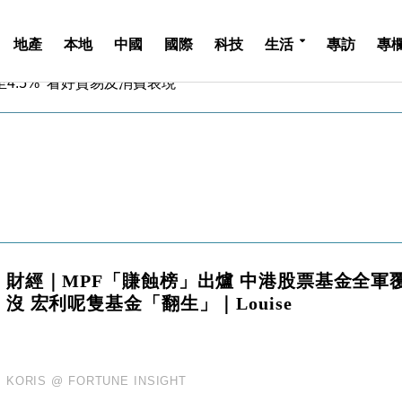
地產
本地
中國
國際
科技
生活
專訪
專
中期息增15%至47仙
4.5% 看好貿易及消費表現
金」 43歲女子損失近6900萬元
周仍升近2%
城亞洲CEO蔡德粦接任
創逾3年最長跌勢
%勝預期 貿易順差達1125億美元
單日斥6.28萬億日圓干預創新高
認部分彈藥庫存緊張
億美元押注未上市公司
中期息增15%至47仙
財經｜MPF「賺蝕榜」出爐 中港股票基金全軍
4.5% 看好貿易及消費表現
沒 宏利呢隻基金「翻生」｜Louise
金」 43歲女子損失近6900萬元
周仍升近2%
城亞洲CEO蔡德粦接任
KORIS @ FORTUNE INSIGHT
創逾3年最長跌勢