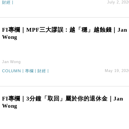
%勝預期 貿易順差達1125億美元
財經
|
July 2, 202
單日斥6.28萬億日圓干預創新高
認部分彈藥庫存緊張
億美元押注未上市公司
FI專欄｜MPF三大謬誤：越「穩」越蝕錢｜Jan
Wong
Jan Wong
COLUMN
|
專欄
|
財經
|
May 19, 202
FI專欄｜3分鐘「取回」屬於你的退休金｜Jan
Wong