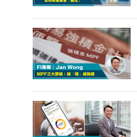
13:44
財經｜內地7月美元計價出口增近24
12:44
財經｜日本春季三度入市撐日圓 4月
11:12
國際｜特朗普料美伊戰事快結束 承
15:59
財經｜SA售股自救後再出手 斥4