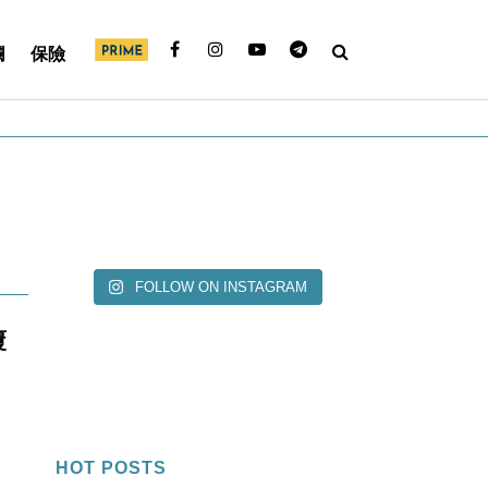
欄
保險
FOLLOW ON INSTAGRAM
覆
HOT POSTS