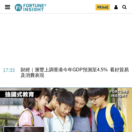
財經｜華僑銀行上半年淨利創新高 中期息增15%至
18:31
47仙
財經｜滙豐上調香港今年GDP預測至4.5% 看好貿易
17:33
及消費表現
本地｜假冒內地執法人員要求交「保證金」 43歲女子
16:47
損失近6900萬元
財經｜日經失守6.5萬點後回穩 全周仍升近2%
16:05
財經｜恒隆10月換帥 玩具「反」斗城亞洲CEO蔡德
15:47
粦接任
財經｜韓股反覆波動收跌 連挫7周創逾3年最長跌勢
15:11