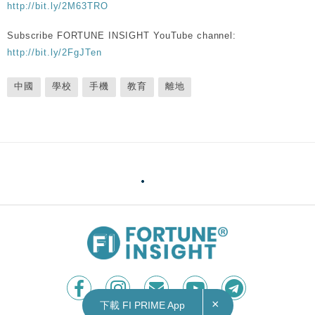
http://bit.ly/2M63TRO
Subscribe FORTUNE INSIGHT YouTube channel:
http://bit.ly/2FgJTen
中國
學校
手機
教育
離地
×
下載 FI PRIME App