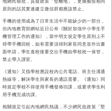
地網民狠批，質疑政策「堅離地」，更揶揄按相同
粦接任
原則的話其實連建立微信群都應該禁止。
財經｜韓股反覆波動收跌 連挫7周創逾3年最長跌勢
15:11
手機的使用成為了日常生活中不能缺少的一部分，
財經｜內地7月美元計價出口增近24%勝預期 貿易順
13:44
差達1125億美元
但內地教育部網站近日公布《關於加強中小學生手
財經｜日本春季三度入市撐日圓 4月單日斥6.28萬億
12:44
機管理工作的通知》，當中明文規定學生原則上不
日圓干預創新高
得帶手機回校，如有需要須得到家長同意並作出書
國際｜特朗普料美伊戰事快結束 承認部分彈藥庫存緊
11:12
面申請，學生進校後要交出手機由學校統一保管，
張
禁止帶入課室。
財經｜SA售股自救後再出手 斥4億美元押注未上市公
15:59
司
《通知》又指學校應設校內公共電話、班主任溝通
熱線等，解決學生與家長的通話需要。《通知》同
時規定學校不得使用手機發佈功課，或要求學生利
用手機完成功課。
相關規定引起內地網民熱議，不少網民批政策「堅