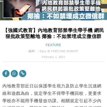
財經｜內地7月美元計價出口增近24%勝預期 貿易順
13:44
差達1125億美元
財經｜日本春季三度入市撐日圓 4月單日斥6.28萬億
12:44
日圓干預創新高
【強國式教育】內地教育部禁學生帶手機 網民
國際｜特朗普料美伊戰事快結束 承認部分彈藥庫存緊
11:12
狠批政策堅離地 揶揄：不如禁埋成立微信群
張
財經｜SA售股自救後再出手 斥4億美元押注未上市公
FEATURE
15:59
司
編輯 ：
Gary @ FORTUNE INSIGHT
財經｜華僑銀行上半年淨利創新高 中期息增15%至
18:31
February 1, 2021
47仙
財經｜滙豐上調香港今年GDP預測至4.5% 看好貿易
17:33
及消費表現
本地｜假冒內地執法人員要求交「保證金」 43歲女子
16:47
損失近6900萬元
內地教育部近日以保護學生視力及防止學生沉迷網
財經｜日經失守6.5萬點後回穩 全周仍升近2%
絡和遊戲為由，規定學生不得帶手機回校，更要求
16:05
學校亦不能用手機發放功課。相關規定引起不少內
財經｜恒隆10月換帥 玩具「反」斗城亞洲CEO蔡德
15:47