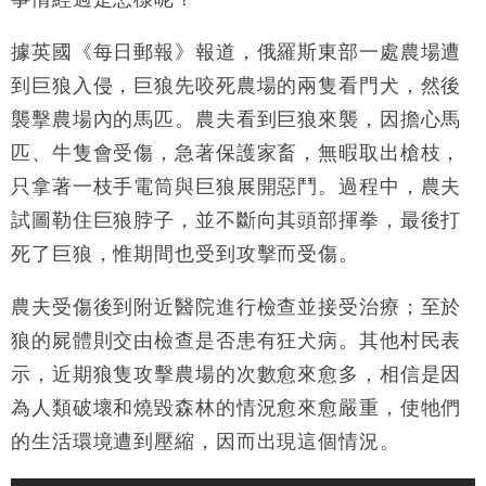
粦接任
財經｜韓股反覆波動收跌 連挫7周創逾3年最長跌勢
15:11
據英國《每日郵報》報道，俄羅斯東部一處農場遭
到巨狼入侵，巨狼先咬死農場的兩隻看門犬，然後
財經｜內地7月美元計價出口增近24%勝預期 貿易順
13:44
差達1125億美元
襲擊農場內的馬匹。農夫看到巨狼來襲，因擔心馬
財經｜日本春季三度入市撐日圓 4月單日斥6.28萬億
12:44
匹、牛隻會受傷，急著保護家畜，無暇取出槍枝，
日圓干預創新高
只拿著一枝手電筒與巨狼展開惡鬥。過程中，農夫
國際｜特朗普料美伊戰事快結束 承認部分彈藥庫存緊
11:12
試圖勒住巨狼脖子，並不斷向其頭部揮拳，最後打
張
死了巨狼，惟期間也受到攻擊而受傷。
財經｜SA售股自救後再出手 斥4億美元押注未上市公
15:59
司
農夫受傷後到附近醫院進行檢查並接受治療；至於
狼的屍體則交由檢查是否患有狂犬病。其他村民表
示，近期狼隻攻擊農場的次數愈來愈多，相信是因
為人類破壞和燒毀森林的情況愈來愈嚴重，使牠們
的生活環境遭到壓縮，因而出現這個情況。