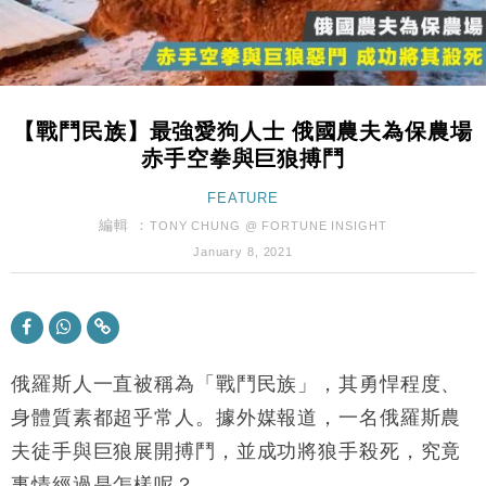
財經｜內地7月美元計價出口增近24%勝預期 貿易順
13:44
差達1125億美元
財經｜日本春季三度入市撐日圓 4月單日斥6.28萬億
12:44
日圓干預創新高
【戰鬥民族】最強愛狗人士 俄國農夫為保農場
國際｜特朗普料美伊戰事快結束 承認部分彈藥庫存緊
11:12
赤手空拳與巨狼搏鬥
張
財經｜SA售股自救後再出手 斥4億美元押注未上市公
FEATURE
15:59
司
編輯 ：
TONY CHUNG @ FORTUNE INSIGHT
財經｜華僑銀行上半年淨利創新高 中期息增15%至
18:31
January 8, 2021
47仙
財經｜滙豐上調香港今年GDP預測至4.5% 看好貿易
17:33
及消費表現
本地｜假冒內地執法人員要求交「保證金」 43歲女子
16:47
損失近6900萬元
俄羅斯人一直被稱為「戰鬥民族」，其勇悍程度、
財經｜日經失守6.5萬點後回穩 全周仍升近2%
身體質素都超乎常人。據外媒報道，一名俄羅斯農
16:05
夫徒手與巨狼展開搏鬥，並成功將狼手殺死，究竟
財經｜恒隆10月換帥 玩具「反」斗城亞洲CEO蔡德
15:47
事情經過是怎樣呢？