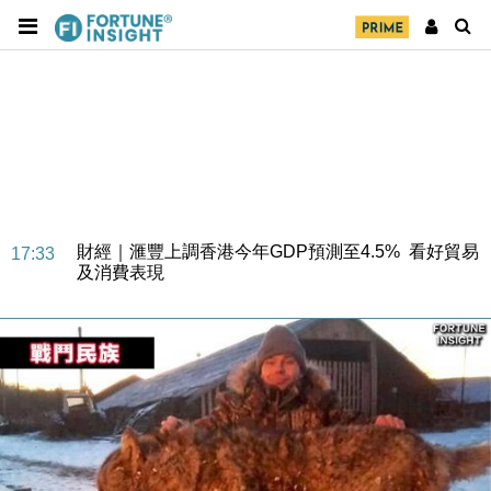
財經｜華僑銀行上半年淨利創新高 中期息增15%至
18:31
47仙
財經｜滙豐上調香港今年GDP預測至4.5% 看好貿易
17:33
及消費表現
本地｜假冒內地執法人員要求交「保證金」 43歲女子
16:47
損失近6900萬元
財經｜日經失守6.5萬點後回穩 全周仍升近2%
16:05
財經｜恒隆10月換帥 玩具「反」斗城亞洲CEO蔡德
15:47
粦接任
財經｜韓股反覆波動收跌 連挫7周創逾3年最長跌勢
15:11