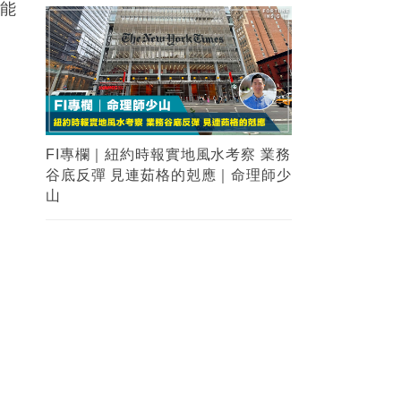
不能
FI專欄｜紐約時報實地風水考察 業務
谷底反彈 見連茹格的剋應｜命理師少
山