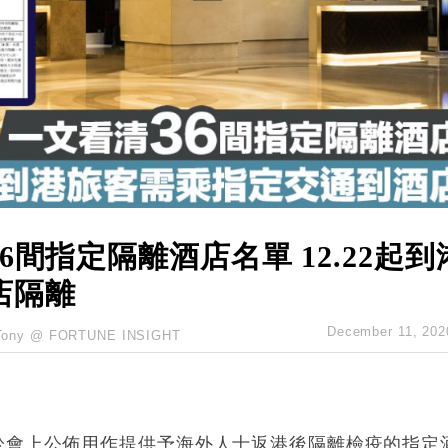
創逾3年最長跌勢
%勝預期 貿易順差達1125億美元
單日斥6.28萬億日圓干預創新高
認部分彈藥庫存緊張
億美元押注未上市公司
間指定隔離酒店名單 12.22起到
店隔離
December 11, 202
Tony @ FORTUNE INSIGHT
於會上公佈用作提供予海外人士返港後隔離檢疫的指定