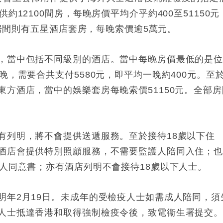
約12100間房，每晚房價平均介乎約400至51150元
貴房間則有五星酒店套房，每晚索價逾5萬元。
，當中包括不同級別的酒店。當中每晚房價最低的是
晚，需要合共支付5580元，即平均一晚約400元。至
方酒店，當中的娛樂套房每晚索價51150元。全部房
有列明，將不會提供送遞服務。至於接待18歲以下住
酒店會提供特別照顧服務，不需要監護人陪同入住；
人同意書；亦有酒店列明不會接待18歲以下人士。
明年2月19日。未成年的受檢疫人士如需成人陪同，須
人士抵達香港和取得強制檢疫令後，致電衞生署提交