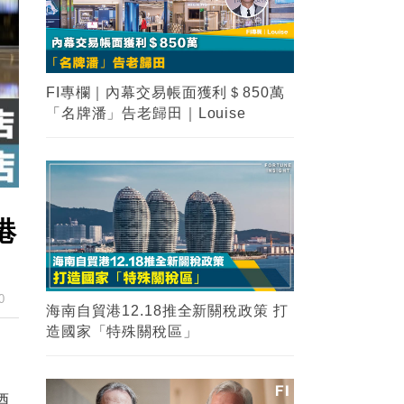
FI專欄｜內幕交易帳面獲利＄850萬
「名牌潘」告老歸田｜Louise
港
0
海南自貿港12.18推全新關稅政策 打
造國家「特殊關稅區」
酒