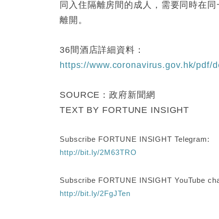
同入住隔離房間的成人，需要同時在同
離開。
36間酒店詳細資料：
https://www.coronavirus.gov.hk/pdf/de
SOURCE：政府新聞網
TEXT BY FORTUNE INSIGHT
Subscribe FORTUNE INSIGHT Telegram:
http://bit.ly/2M63TRO
Subscribe FORTUNE INSIGHT YouTube cha
http://bit.ly/2FgJTen