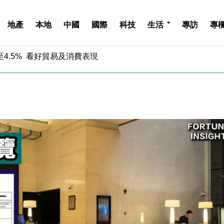
地產
本地
中國
國際
科技
生活
專訪
專
中期息增15%至47仙
4.5% 看好貿易及消費表現
金」 43歲女子損失近6900萬元
周仍升近2%
城亞洲CEO蔡德粦接任
創逾3年最長跌勢
%勝預期 貿易順差達1125億美元
單日斥6.28萬億日圓干預創新高
認部分彈藥庫存緊張
億美元押注未上市公司
中期息增15%至47仙
4.5% 看好貿易及消費表現
金」 43歲女子損失近6900萬元
周仍升近2%
城亞洲CEO蔡德粦接任