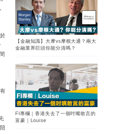
，
位於
【金融知識】大摩vs摩根大通？兩大
於
金融業界巨頭你能分清嗎？
間
也有
FI專欄｜香港失去了一個吋嘴敢言的
先
富豪｜Louise
。陪