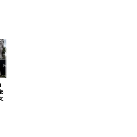
1
郵
太
、