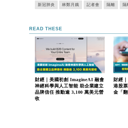
新冠肺炎
林鄭月娥
記者會
隔離
隔
READ THESE
財經｜美國初創 ImagineAI 融會
財經｜
神經科學與人工智能 助企業建立
港股票
品牌信任 推動逾 3,100 萬美元營
金「翻生
收