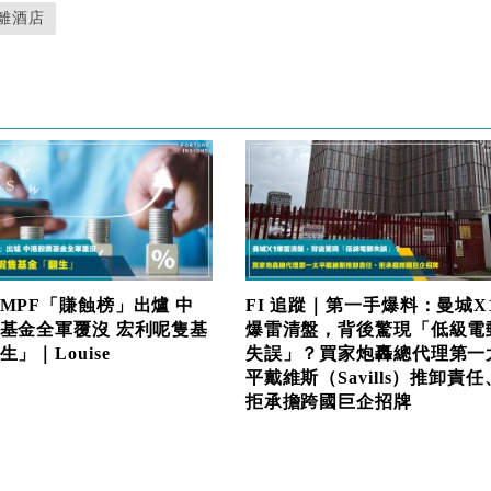
離酒店
MPF「賺蝕榜」出爐 中
FI 追蹤｜第一手爆料：曼城X
基金全軍覆沒 宏利呢隻基
爆雷清盤，背後驚現「低級電
」｜Louise
失誤」？買家炮轟總代理第一
平戴維斯（Savills）推卸責任
拒承擔跨國巨企招牌