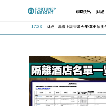
即時快訊
財經
18:31
財經｜華僑銀行上半年淨利創新高 
17:33
財經｜滙豐上調香港今年GDP預測至
16:47
本地｜假冒內地執法人員要求交「保證
16:05
財經｜日經失守6.5萬點後回穩 全
15:47
財經｜恒隆10月換帥 玩具「反」斗
15:11
財經｜韓股反覆波動收跌 連挫7周
13:44
財經｜內地7月美元計價出口增近24
12:44
財經｜日本春季三度入市撐日圓 4月
11:12
國際｜特朗普料美伊戰事快結束 承
15:59
財經｜SA售股自救後再出手 斥4
18:31
財經｜華僑銀行上半年淨利創新高 
17:33
財經｜滙豐上調香港今年GDP預測至
16:47
本地｜假冒內地執法人員要求交「保證
16:05
財經｜日經失守6.5萬點後回穩 全
15:47
財經｜恒隆10月換帥 玩具「反」斗