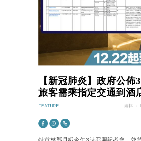
15:11
財經｜韓股反覆波動收跌 連挫7周
13:44
財經｜內地7月美元計價出口增近24
12:44
財經｜日本春季三度入市撐日圓 4月
11:12
國際｜特朗普料美伊戰事快結束 承
15:59
財經｜SA售股自救後再出手 斥4
【新冠肺炎】政府公佈36
旅客需乘指定交通到酒
編輯 ：
FEATURE
特首林鄭月娥今午3時召開記者會，並