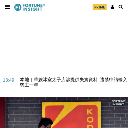
財經｜大摩削老鋪黃金目標價至505元 惟維持「增
14:49
持」評級
本地｜華嫂冰室太子店涉提供失實資料 遭禁申請輸入
13:49
勞工一年
中國｜強颱風「白海豚」殘渦北上 上海取消逾900班
12:11
機
財經｜華僑銀行上半年淨利創新高 中期息增15%至
18:31
47仙
財經｜滙豐上調香港今年GDP預測至4.5% 看好貿易
17:33
及消費表現