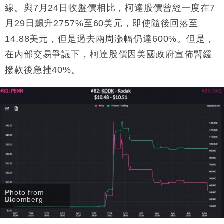
47仙
線。與7月24日收盤價相比，柯達股價曾經一度在7
財經｜滙豐上調香港今年GDP預測至4.5% 看好貿易
17:33
月29日飆升2757%至60美元，即使隨後回落至
及消費表現
14.88美元，但是過去兩周漲幅仍達600%。但是，
本地｜假冒內地執法人員要求交「保證金」 43歲女子
16:47
損失近6900萬元
在內部交易爭議下，柯達股價因美國政府宣佈暫緩
財經｜日經失守6.5萬點後回穩 全周仍升近2%
16:05
撥款後急挫40%。
財經｜恒隆10月換帥 玩具「反」斗城亞洲CEO蔡德
15:47
粦接任
財經｜韓股反覆波動收跌 連挫7周創逾3年最長跌勢
15:11
財經｜內地7月美元計價出口增近24%勝預期 貿易順
13:44
差達1125億美元
Photo from
Bloomberg