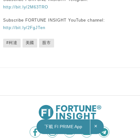
http://bit.ly/2M63TRO
Subscribe FORTUNE INSIGHT YouTube channel:
http://bit.ly/2FgJTen
#柯達
美國
股市
×
下載 FI PRIME App