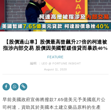
本地｜假冒內地執法人員要求交「保證金」 43歲女子
16:47
損失近6900萬元
財經｜日經失守6.5萬點後回穩 全周仍升近2%
16:05
財經｜恒隆10月換帥 玩具「反」斗城亞洲CEO蔡德
15:47
粦接任
【股價過山車】股價最高曾飆升27倍的柯達被
財經｜韓股反覆波動收跌 連挫7周創逾3年最長跌勢
15:11
指涉內部交易 股價因美國暫緩借貸而暴跌40%
財經｜內地7月美元計價出口增近24%勝預期 貿易順
FEATURE
13:44
差達1125億美元
編輯 ：
LEO @ FORTUNE INSIGHT
財經｜大摩削老鋪黃金目標價至505元 惟維持「增
14:49
August 11, 2020
持」評級
本地｜華嫂冰室太子店涉提供失實資料 遭禁申請輸入
13:49
勞工一年
中國｜強颱風「白海豚」殘渦北上 上海取消逾900班
12:11
機
早前美國政府宣佈將撥款7.65億美元予美國底片公
財經｜華僑銀行上半年淨利創新高 中期息增15%至
司柯達，資助其於美國本土建立藥品原料的生產
18:31