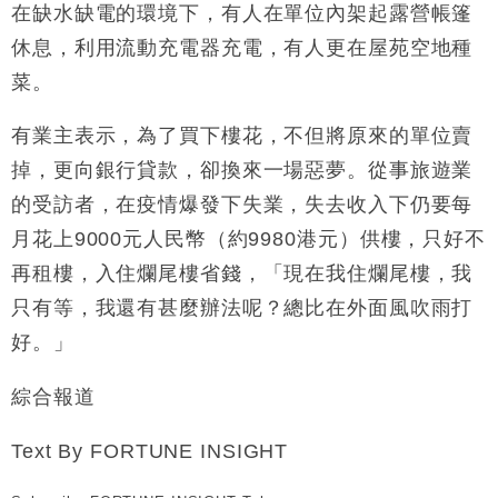
在缺水缺電的環境下，有人在單位內架起露營帳篷
休息，利用流動充電器充電，有人更在屋苑空地種
菜。
有業主表示，為了買下樓花，不但將原來的單位賣
掉，更向銀行貸款，卻換來一場惡夢。從事旅遊業
的受訪者，在疫情爆發下失業，失去收入下仍要每
月花上
9000
元人民幣（約
9980
港元）供樓，只好不
再租樓，入住爛尾樓省錢，「現在我住爛尾樓，我
只有等，我還有甚麼辦法呢？總比在外面風吹雨打
好。」
綜合報道
Text By FORTUNE INSIGHT