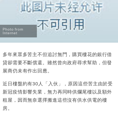
Photo from
Internet
多年來眾多苦主不但追討無門，購買樓花的銀行借
貸卻需要不斷償還。雖然曾向政府尋求幫助，但發
展商仍未有作出回應。
近日樓盤約有
30
人「入伙」，原因這些苦主由於受
新冠疫情影響失業，無力再同時供爛尾樓以及額外
租屋，因而無奈選擇搬進這些沒有供水供電的樓
房。