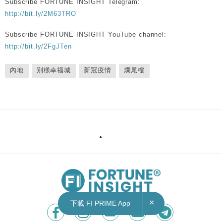
Subscribe FORTUNE INSIGHT Telegram:
http://bit.ly/2M63TRO
Subscribe FORTUNE INSIGHT YouTube channel:
http://bit.ly/2FgJTen
內地
別樣幸福城
新冠疫情
爛尾樓
×
下載 FI PRIME App