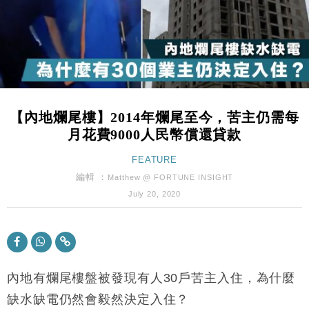
財經｜韓股反覆波動收跌 連挫7周創逾3年最長跌勢
15:11
財經｜內地7月美元計價出口增近24%勝預期 貿易順
13:44
差達1125億美元
財經｜日本春季三度入市撐日圓 4月單日斥6.28萬億
12:44
日圓干預創新高
【內地爛尾樓】2014年爛尾至今，苦主仍需每
國際｜特朗普料美伊戰事快結束 承認部分彈藥庫存緊
11:12
月花費9000人民幣償還貸款
張
財經｜SA售股自救後再出手 斥4億美元押注未上市公
FEATURE
15:59
司
編輯 ：
Matthew @ FORTUNE INSIGHT
財經｜華僑銀行上半年淨利創新高 中期息增15%至
18:31
July 20, 2020
47仙
財經｜滙豐上調香港今年GDP預測至4.5% 看好貿易
17:33
及消費表現
本地｜假冒內地執法人員要求交「保證金」 43歲女子
16:47
損失近6900萬元
內地有爛尾樓盤被發現有人
30
戶苦主入住，為什麼
財經｜日經失守6.5萬點後回穩 全周仍升近2%
缺水缺電仍然會毅然決定入住？
16:05