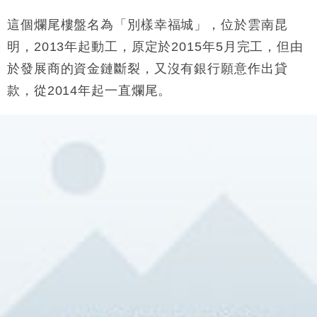
財經｜恒隆10月換帥 玩具「反」斗城亞洲CEO蔡德
這個爛尾樓盤名為「別樣幸福城」，位於雲南昆
15:47
粦接任
明，
2013
年起動工，原定於
2015
年
5
月完工，但由
財經｜韓股反覆波動收跌 連挫7周創逾3年最長跌勢
15:11
於發展商的資金鏈斷裂，又沒有銀行願意作出貸
款，從
2014
年起一直爛尾。
財經｜內地7月美元計價出口增近24%勝預期 貿易順
13:44
差達1125億美元
財經｜日本春季三度入市撐日圓 4月單日斥6.28萬億
12:44
日圓干預創新高
國際｜特朗普料美伊戰事快結束 承認部分彈藥庫存緊
11:12
張
財經｜SA售股自救後再出手 斥4億美元押注未上市公
15:59
司