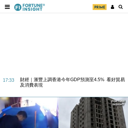
財經｜華僑銀行上半年淨利創新高 中期息增15%至
18:31
47仙
財經｜滙豐上調香港今年GDP預測至4.5% 看好貿易
17:33
及消費表現
本地｜假冒內地執法人員要求交「保證金」 43歲女子
16:47
損失近6900萬元
財經｜日經失守6.5萬點後回穩 全周仍升近2%
16:05
財經｜恒隆10月換帥 玩具「反」斗城亞洲CEO蔡德
15:47
粦接任