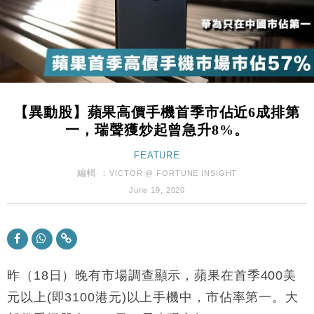
財經｜黑石傳再籌逾360億美元 支援Anthropic租用
11:40
Google晶片
財經｜美商務部擬擴大金屬關稅範圍 14類產品或加徵
10:57
25%
本地｜新世界K11 9月升級會員制度 增鉑金卡級別鎖
18:15
定高消費客群
【異動股】蘋果高價手機首季市佔近6成排第
財經｜本港6月零售額連升14個月 珠寶鐘錶銷售升勢
17:40
一，瑞聲獲炒起曾急升8%。
最強
財經｜滙控重啟最多10億美元回購 派息比率目標維持
FEATURE
16:33
50%
編輯 ：
VICTOR @ FORTUNE INSIGHT
財經｜SA售股自救後再出手 斥4億美元押注未上市公
15:59
June 19, 2020
司
財經｜精星香港夥菜鳥拓全球智慧倉儲市場 加快海外
11:30
市場落地
地產｜大酒店中期轉賺2300萬元 斥21億翻新香港及
14:50
東京半島
昨（18日）晚有市場調查顯示，蘋果在首季400美
國際｜特朗普赴洛杉磯高球場活動前 男子攜槍彈被捕
元以上(即3100港元)以上手機中，市佔率第一。大
13:12