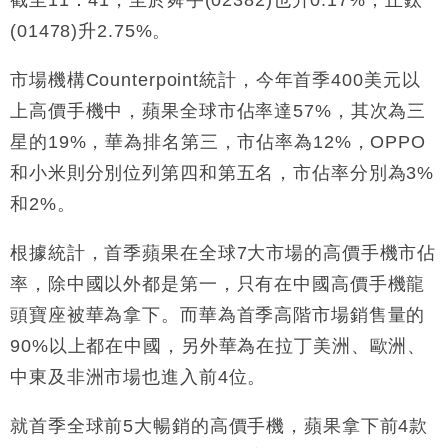
截至11：41，至於舜宇(02382)也升0.17%；丘鈦
(01478)升2.75%。
市場機構Counterpoint統計，今年首季400美元以
上高價手機中，蘋果全球市佔率達57%，其次為三
星的19%，華為排名第三，市佔率為12%，OPPO
和小米則分別位列第四和第五名，市佔率分別為3%
和2%。
根據統計，首季蘋果在全球7大市場的高價手機市佔
率，除中國以外都是第一，只有在中國高價手機龍
頭寶座被華為拿下。而華為首季高階市場銷售量的
90%以上都在中國，另外華為在拉丁美洲、歐洲、
中東及非洲市場也進入前4位。
就首季全球前5大暢銷的高價手機，蘋果拿下前4款