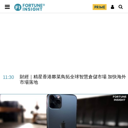
財經｜SA售股自救後再出手 斥4億美元押注未上市公
15:59
司
財經｜精星香港夥菜鳥拓全球智慧倉儲市場 加快海外
11:30
市場落地
地產｜大酒店中期轉賺2300萬元 斥21億翻新香港及
14:50
東京半島
國際｜特朗普赴洛杉磯高球場活動前 男子攜槍彈被捕
13:12
財經｜香港7月PMI回落至51 企業擴張放慢兼縮減人
12:30
手