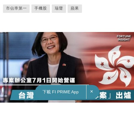
市佔率第一
手機股
瑞聲
蘋果
×
下載 FI PRIME App
【台灣救港】專案專線號碼特設為2700-
3199，意味對港人關懷「善意久久」
FEATURE