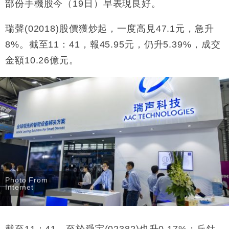
部份手機股今（19日）早表現良好。
財經｜香港7月PMI回落至51 企業擴張放慢兼縮減人
12:30
手
瑞聲(02018)股價獲炒起，一度高見47.1元，急升
財經｜黑石傳再籌逾360億美元 支援Anthropic租用
11:40
8%。截至11：41，報45.95元，仍升5.39%，成交
Google晶片
金額10.26億元。
財經｜美商務部擬擴大金屬關稅範圍 14類產品或加徵
10:57
25%
本地｜新世界K11 9月升級會員制度 增鉑金卡級別鎖
18:15
定高消費客群
財經｜本港6月零售額連升14個月 珠寶鐘錶銷售升勢
17:40
最強
財經｜滙控重啟最多10億美元回購 派息比率目標維持
16:33
50%
Photo From
Internet