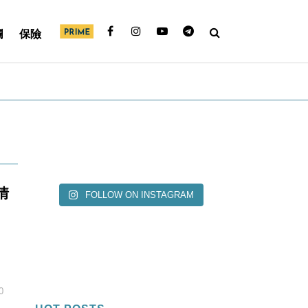
欄
保險
情
FOLLOW ON INSTAGRAM
0