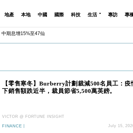
地產
本地
中國
國際
科技
生活
專訪
專
中期息增15%至47仙
4.5% 看好貿易及消費表現
金」 43歲女子損失近6900萬元
周仍升近2%
城亞洲CEO蔡德粦接任
創逾3年最長跌勢
%勝預期 貿易順差達1125億美元
【零售寒冬】Burberry計劃裁減500名員工：疫
單日斥6.28萬億日圓干預創新高
下銷售額跌近半，裁員節省5,500萬英鎊。
認部分彈藥庫存緊張
億美元押注未上市公司
中期息增15%至47仙
4.5% 看好貿易及消費表現
VICTOR @ FORTUNE INSIGHT
金」 43歲女子損失近6900萬元
FINANCE
|
July 15, 202
周仍升近2%