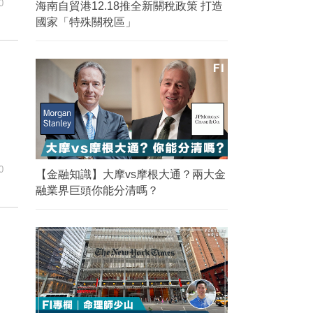
0
海南自貿港12.18推全新關稅政策 打造
國家「特殊關稅區」
0
【金融知識】大摩vs摩根大通？兩大金
融業界巨頭你能分清嗎？