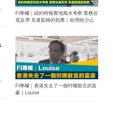
0
FI專欄｜紐約時報實地風水考察 業務谷
底反彈 見連茹格的剋應｜命理師少山
香
0
FI專欄｜香港失去了一個吋嘴敢言的富
豪｜Louise