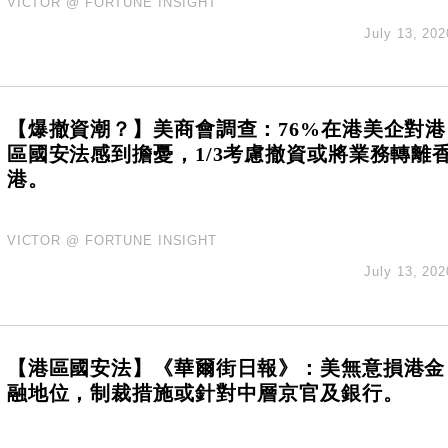
VICTOR @ FORTUNE INSIGHT
July 13, 202
【爆撤資潮？】美商會調查：76%在港美企對港
區國安法感到擔憂，1/3考慮撤資或將業務轉離
港。
VICTOR @ FORTUNE INSIGHT
July 13, 202
【港區國安法】《華爾街日報》：美無意損港金
融地位，制裁措施或針對中層京官及銀行。