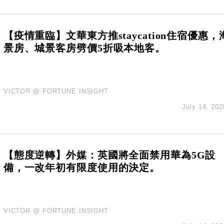
城亞洲CEO蔡德粦接任
創逾3年最長跌勢
%勝預期 貿易順差達1125億美元
【疫情重臨】文華東方推staycation住宿優惠，
單日斥6.28萬億日圓干預創新高
景房、城景客房劈價5折吸本地客。
認部分彈藥庫存緊張
億美元押注未上市公司
VICTOR @ FORTUNE INSIGHT
July 14, 202
【態度逆轉】外媒：英國將全面禁用華為5G設
備，一改年初有限度使用的決定。
VICTOR @ FORTUNE INSIGHT