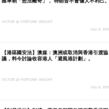
匯率制「想法離奇」， 特朗普不會傷人不利己
VICTOR @ FORTUNE INSIGHT
July 8, 202
【港區國安法】澳媒：澳洲或取消與香港引渡協
議，料今討論收容港人「避風港計劃」。
VICTOR @ FORTUNE INSIGHT
July 8, 202