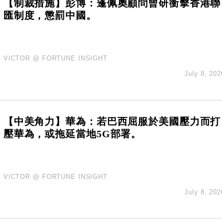
【制裁措施】彭博：蓬佩奧顧問曾研衝擊香港聯
匯制度，懲罰中國。
VICTOR @ FORTUNE INSIGHT
July 8, 202
【中美角力】華為：若巴西屈服於美國壓力而打
壓華為，或拖延當地5G部署。
VICTOR @ FORTUNE INSIGHT
July 8, 202