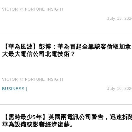
VICTOR @ FORTUNE INSIGHT
July 13, 202
【華為風波】彭博：華為冒起全靠駭客偷取加拿
大最大電信公司北電技術？
VICTOR @ FORTUNE INSIGHT
BUSINESS
|
July 10, 202
【需時最少5年】英國兩電訊公司警告，迅速拆
華為設備或影響經濟復蘇。