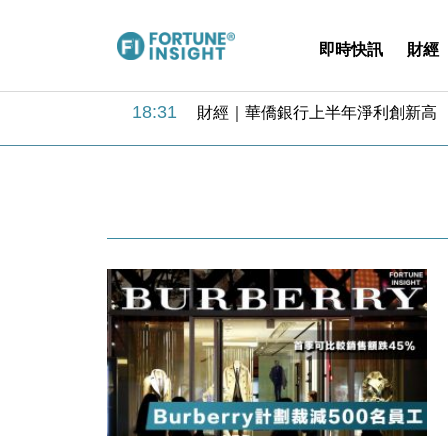
即時快訊
財經
18:31
財經｜華僑銀行上半年淨利創新高 
17:33
財經｜滙豐上調香港今年GDP預測至
16:47
本地｜假冒內地執法人員要求交「保證
16:05
財經｜日經失守6.5萬點後回穩 全
15:47
財經｜恒隆10月換帥 玩具「反」斗
15:11
財經｜韓股反覆波動收跌 連挫7周
13:44
財經｜內地7月美元計價出口增近24
12:44
財經｜日本春季三度入市撐日圓 4月
11:12
國際｜特朗普料美伊戰事快結束 承
15:59
財經｜SA售股自救後再出手 斥4
18:31
財經｜華僑銀行上半年淨利創新高 
17:33
財經｜滙豐上調香港今年GDP預測至
16:47
本地｜假冒內地執法人員要求交「保證
16:05
財經｜日經失守6.5萬點後回穩 全