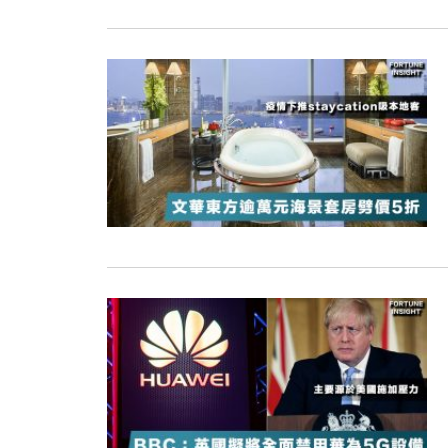
15:47
財經｜恒隆10月換帥 玩具「反」斗
15:11
財經｜韓股反覆波動收跌 連挫7周
13:44
財經｜內地7月美元計價出口增近24
12:44
財經｜日本春季三度入市撐日圓 4月
11:12
國際｜特朗普料美伊戰事快結束 承
15:59
財經｜SA售股自救後再出手 斥4