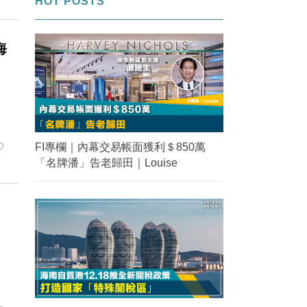
HOT POSTS
海
FI專欄｜內幕交易帳面獲利＄850萬
0
「名牌潘」告老歸田｜Louise