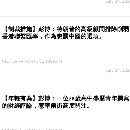
July 14, 202
【制裁措施】彭博：特朗普的高級顧問排除削弱
香港聯繫匯率，作為懲罰中國的選項。
VICTOR @ FORTUNE INSIGHT
July 14, 202
【年輕有為】彭博：一位28歲高中學歷青年撰寫
的財經評論，惹華爾街高度關注。