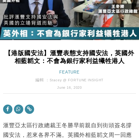
粦接任
財經｜韓股反覆波動收跌 連挫7周創逾3年最長跌勢
15:11
財經｜內地7月美元計價出口增近24%勝預期 貿易順
13:44
差達1125億美元
財經｜日本春季三度入市撐日圓 4月單日斥6.28萬億
12:44
日圓干預創新高
【港版國安法】滙豐表態支持國安法，英國外
國際｜特朗普料美伊戰事快結束 承認部分彈藥庫存緊
11:12
相藍韜文：不會為銀行家利益犧牲港人
張
財經｜SA售股自救後再出手 斥4億美元押注未上市公
FEATURE
15:59
司
編輯 ：
Stacey @ FORTUNE INSIGHT
財經｜華僑銀行上半年淨利創新高 中期息增15%至
18:31
June 16, 2020
47仙
財經｜滙豐上調香港今年GDP預測至4.5% 看好貿易
17:33
及消費表現
本地｜假冒內地執法人員要求交「保證金」 43歲女子
16:47
損失近6900萬元
滙豐亞太區行政總裁王冬勝早前親自到街頭簽名撐
財經｜日經失守6.5萬點後回穩 全周仍升近2%
國安法，惹來各界不滿。英國外相藍韜文周一回應
16:05