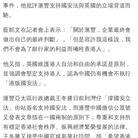
事件，他批評滙豐支持國安法與英國的立場背道而
財經｜恒隆10月換帥 玩具「反」斗城亞洲CEO蔡德
15:47
馳。
粦接任
財經｜韓股反覆波動收跌 連挫7周創逾3年最長跌勢
15:11
藍韜文在記者會上表示：「關於滙豐，企業最終會
做出自己的最終判斷」，「但是容許我這樣說，我
財經｜內地7月美元計價出口增近24%勝預期 貿易順
13:44
差達1125億美元
們不會為了銀行家的利益而犧牲香港人」。
財經｜日本春季三度入市撐日圓 4月單日斥6.28萬億
12:44
日圓干預創新高
他又指，英國維護港人自治和自由的承諾是原則，
國際｜特朗普料美伊戰事快結束 承認部分彈藥庫存緊
11:12
並強調會堅定支持港人，認為中國仍有機會不執行
張
「港版國安法」。
財經｜SA售股自救後再出手 斥4億美元押注未上市公
15:59
司
滙豐亞太區行政總裁王冬勝日前到灣仔「撐國安立
法」街站簽名支持國安法，而滙豐中國微信公眾號
又發表文章指在一國兩制的原則下，尊重和支持所
有穩定香港社會秩序、振興經濟繁榮發展的法律。
王冬勝又接受中國官媒新華社訪問，指「希望香港