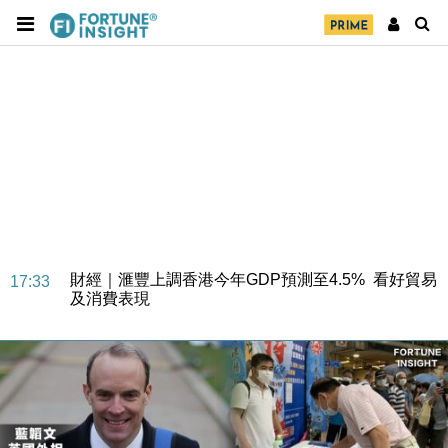
財經｜華僑銀行上半年淨利創新高 中期息增15%至
18:31
47仙
財經｜滙豐上調香港今年GDP預測至4.5% 看好貿易
17:33
及消費表現
本地｜假冒內地執法人員要求交「保證金」 43歲女子
16:47
損失近6900萬元
財經｜日經失守6.5萬點後回穩 全周仍升近2%
16:05
財經｜恒隆10月換帥 玩具「反」斗城亞洲CEO蔡德
15:47