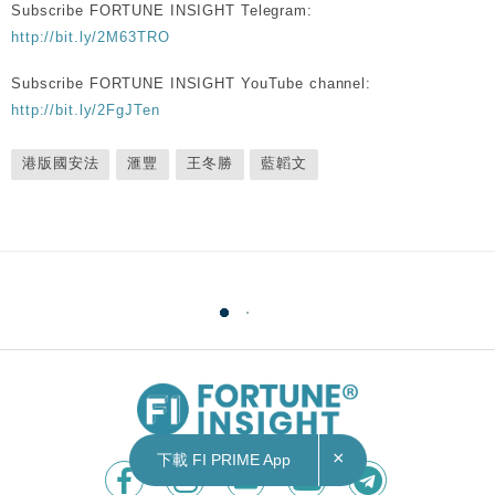
Subscribe FORTUNE INSIGHT Telegram:
http://bit.ly/2M63TRO
Subscribe FORTUNE INSIGHT YouTube channel:
http://bit.ly/2FgJTen
港版國安法
滙豐
王冬勝
藍韜文
×
下載 FI PRIME App