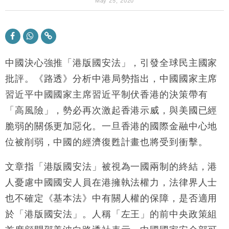
財經｜華僑銀行上半年淨利創新高 中期息增15%至
18:31
May 25, 2020
47仙
財經｜滙豐上調香港今年GDP預測至4.5% 看好貿易
17:33
及消費表現
本地｜假冒內地執法人員要求交「保證金」 43歲女子
16:47
損失近6900萬元
中國決心強推「港版國安法」，引發全球民主國家
財經｜日經失守6.5萬點後回穩 全周仍升近2%
批評。《路透》分析中港局勢指出，中國國家主席
16:05
習近平中國國家主席習近平制伏香港的決策帶有
財經｜恒隆10月換帥 玩具「反」斗城亞洲CEO蔡德
15:47
「高風險」，勢必再次激起香港示威，與美國已經
粦接任
脆弱的關係更加惡化。一旦香港的國際金融中心地
財經｜韓股反覆波動收跌 連挫7周創逾3年最長跌勢
15:11
位被削弱，中國的經濟復甦計畫也將受到衝擊。
財經｜內地7月美元計價出口增近24%勝預期 貿易順
13:44
差達1125億美元
文章指「港版國安法」被視為一國兩制的終結，港
財經｜日本春季三度入市撐日圓 4月單日斥6.28萬億
12:44
人憂慮中國國安人員在港擁執法權力，法律界人士
日圓干預創新高
也不確定《基本法》中有關人權的保障，是否適用
國際｜特朗普料美伊戰事快結束 承認部分彈藥庫存緊
11:12
於「港版國安法」。人稱「左王」的前中央政策組
張