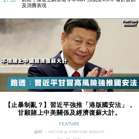
17:33
及消費表現
本地｜假冒內地執法人員要求交「保證金」 43歲女子
16:47
損失近6900萬元
財經｜日經失守6.5萬點後回穩 全周仍升近2%
16:05
財經｜恒隆10月換帥 玩具「反」斗城亞洲CEO蔡德
15:47
粦接任
財經｜韓股反覆波動收跌 連挫7周創逾3年最長跌勢
15:11
財經｜內地7月美元計價出口增近24%勝預期 貿易順
13:44
差達1125億美元
財經｜日本春季三度入市撐日圓 4月單日斥6.28萬億
12:44
日圓干預創新高
【止暴制亂？】習近平強推「港版國安法」，
國際｜特朗普料美伊戰事快結束 承認部分彈藥庫存緊
11:12
甘願賭上中美關係及經濟復蘇大計。
張
財經｜SA售股自救後再出手 斥4億美元押注未上市公
FEATURE
15:59
司
編輯 ：
VICTOR @ FORTUNE INSIGHT