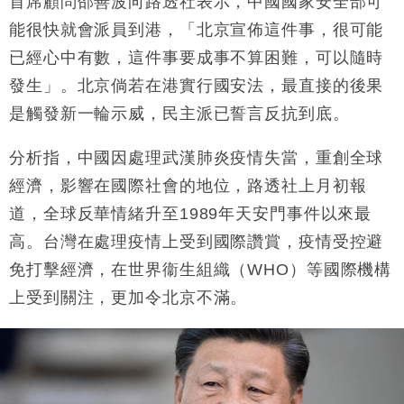
首席顧問邵善波向路透社表示，中國國家安全部可
財經｜SA售股自救後再出手 斥4億美元押注未上市公
15:59
司
能很快就會派員到港，「北京宣佈這件事，很可能
已經心中有數，這件事要成事不算困難，可以隨時
發生」。北京倘若在港實行國安法，最直接的後果
是觸發新一輪示威，民主派已誓言反抗到底。
分析指，中國因處理武漢肺炎疫情失當，重創全球
經濟，影響在國際社會的地位，路透社上月初報
道，全球反華情緒升至1989年天安門事件以來最
高。台灣在處理疫情上受到國際讚賞，疫情受控避
免打擊經濟，在世界衞生組織（WHO）等國際機構
上受到關注，更加令北京不滿。