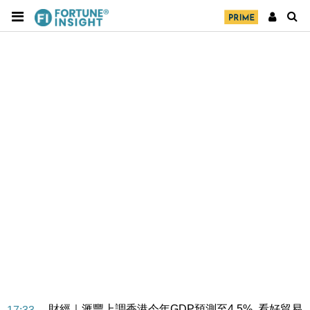
財經｜華僑銀行上半年淨利創新高 中期息增15%至
18:31
47仙
財經｜滙豐上調香港今年GDP預測至4.5% 看好貿易