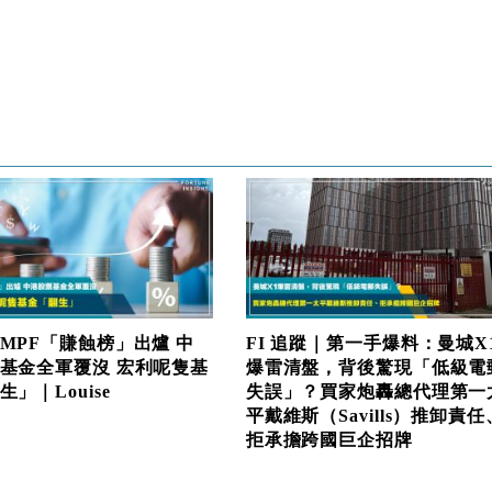
MPF「賺蝕榜」出爐 中
FI 追蹤｜第一手爆料：曼城X
基金全軍覆沒 宏利呢隻基
爆雷清盤，背後驚現「低級電
」｜Louise
失誤」？買家炮轟總代理第一
平戴維斯（Savills）推卸責任
拒承擔跨國巨企招牌