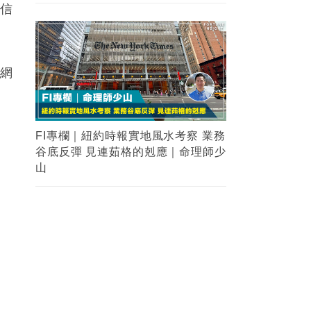
、信
範網
流
FI專欄｜紐約時報實地風水考察 業務
谷底反彈 見連茹格的剋應｜命理師少
山