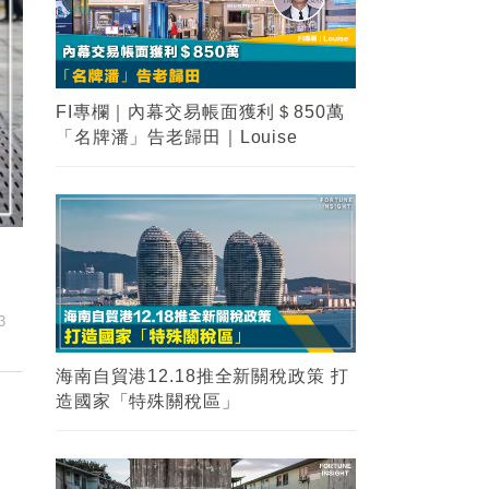
FI專欄｜內幕交易帳面獲利＄850萬
「名牌潘」告老歸田｜Louise
3
海南自貿港12.18推全新關稅政策 打
造國家「特殊關稅區」