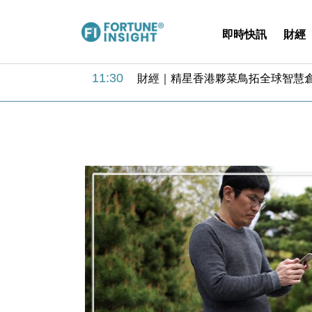
即時快訊
財經
15:59
財經｜SA售股自救後再出手 斥4
11:30
財經｜精星香港夥菜鳥拓全球智慧倉
14:50
地產｜大酒店中期轉賺2300萬元 
13:12
國際｜特朗普赴洛杉磯高球場活動前
12:30
財經｜香港7月PMI回落至51 企
11:40
財經｜黑石傳再籌逾360億美元 支援Ant
10:57
財經｜美商務部擬擴大金屬關稅範圍 
18:15
本地｜新世界K11 9月升級會員制
17:40
財經｜本港6月零售額連升14個月
16:33
財經｜滙控重啟最多10億美元回購 
15:59
財經｜SA售股自救後再出手 斥4
11:30
財經｜精星香港夥菜鳥拓全球智慧倉
14:50
地產｜大酒店中期轉賺2300萬元 
13:12
國際｜特朗普赴洛杉磯高球場活動前
12:30
財經｜香港7月PMI回落至51 企