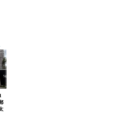
1
郵
太
、