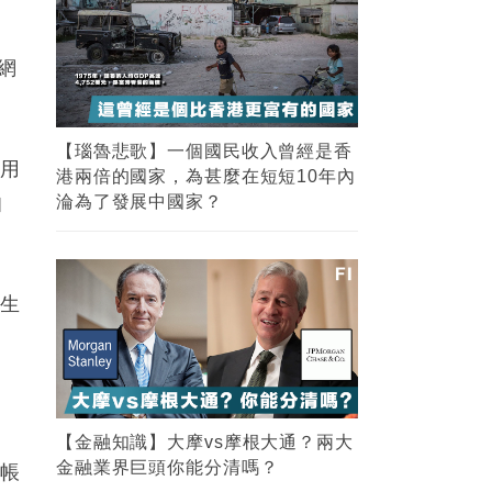
網
【瑙魯悲歌】一個國民收入曾經是香
使用
港兩倍的國家，為甚麼在短短10年內
伯
淪為了發展中國家？
解生
【金融知識】大摩vs摩根大通？兩大
金融業界巨頭你能分清嗎？
或帳