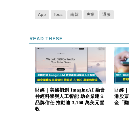
App
Toss
南韓
失業
通脹
READ THESE
財經｜美國初創 ImagineAI 融會
財經｜
神經科學與人工智能 助企業建立
港股票
品牌信任 推動逾 3,100 萬美元營
金「翻生
收