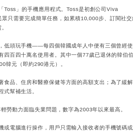
oss」的手機應用程式。Toss是初創公司Viva
，民眾只需要完成簡單任務，如累積10,000步、訂閱社交
賞。
，低頭玩手機——每四個韓國成年人中便有三個曾經
有四百四十萬名使用者。其中一個77歲已退休的韓伯
000韓元（即約290港元）。
著食品、住房和醫療保健等方面的高額支出；為了緩
程式幫補生活。
年輕勞動力面臨失業問題，數字為2003年以來最高。
機或電腦進行操作，用戶只需輸入接收者的手機號碼