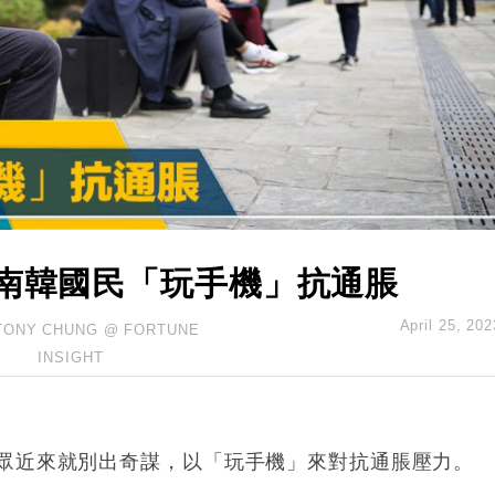
hropic租用Google晶片
14類產品或加徵25%
度 增鉑金卡級別鎖定高消費客群
 珠寶鐘錶銷售升勢最強
派息比率目標維持50%
 南韓國民「玩手機」抗通脹
April 25, 202
TONY CHUNG @ FORTUNE
INSIGHT
眾近來就別出奇謀，以「玩手機」來對抗通脹壓力。