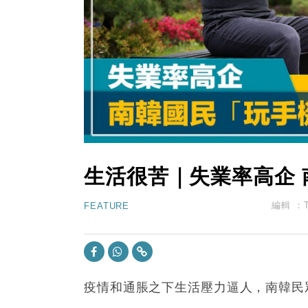
11:40
財經｜黑石傳再籌逾360億美元 支援Ant
10:57
財經｜美商務部擬擴大金屬關稅範圍 
18:15
本地｜新世界K11 9月升級會員制
17:40
財經｜本港6月零售額連升14個月
16:33
財經｜滙控重啟最多10億美元回購 
生活很苦｜失業率高企
編輯 ：
FEATURE
疫情和通脹之下生活壓力逼人，南韓民