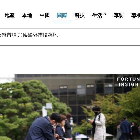
地產
本地
中國
國際
科技
生活
專訪
專
億美元押注未上市公司
儲市場 加快海外市場落地
斥21億翻新香港及東京半島
 男子攜槍彈被捕
業擴張放慢兼縮減人手
hropic租用Google晶片
14類產品或加徵25%
度 增鉑金卡級別鎖定高消費客群
 珠寶鐘錶銷售升勢最強
派息比率目標維持50%
億美元押注未上市公司
儲市場 加快海外市場落地
斥21億翻新香港及東京半島
 男子攜槍彈被捕
業擴張放慢兼縮減人手