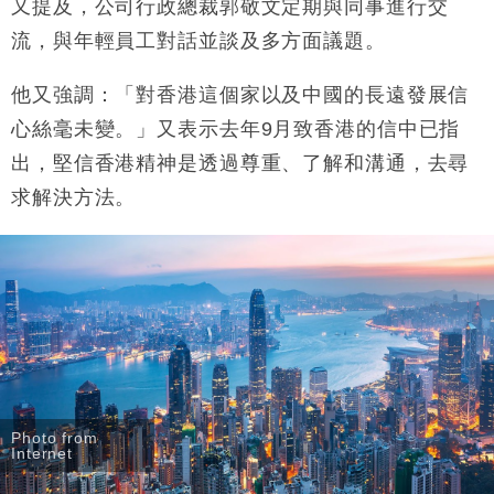
又提及，公司行政總裁郭敬文定期與同事進行交
流，與年輕員工對話並談及多方面議題。
他又強調：「對香港這個家以及中國的長遠發展信
心絲毫未變。」又表示去年
9
月致香港的信中已指
出，堅信香港精神是透過尊重、了解和溝通，去尋
求解決方法。
Photo from
Internet