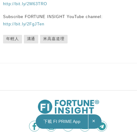
http://bit.ly/2M63TRO
Subscribe FORTUNE INSIGHT YouTube channel:
http://bit.ly/2FgJTen
年輕人
溝通
米高嘉道理
×
下載 FI PRIME App