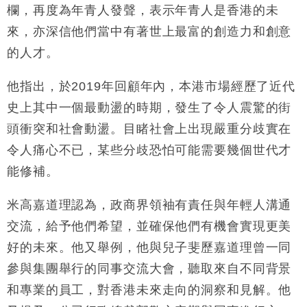
欄，再度為年青人發聲，表示年青人是香港的未
財經｜恒隆10月換帥 玩具「反」斗城亞洲CEO蔡德
15:47
來，亦深信他們當中有著世上最富的創造力和創意
粦接任
的人才。
財經｜韓股反覆波動收跌 連挫7周創逾3年最長跌勢
15:11
他指出，於
2019
年回顧年內，本港市場經歷了近代
財經｜內地7月美元計價出口增近24%勝預期 貿易順
13:44
差達1125億美元
史上其中一個最動盪的時期，發生了令人震驚的街
財經｜日本春季三度入市撐日圓 4月單日斥6.28萬億
12:44
頭衝突和社會動盪。目睹社會上出現嚴重分歧實在
日圓干預創新高
令人痛心不已，某些分歧恐怕可能需要幾個世代才
國際｜特朗普料美伊戰事快結束 承認部分彈藥庫存緊
11:12
能修補。
張
財經｜SA售股自救後再出手 斥4億美元押注未上市公
15:59
米高嘉道理認為，政商界領袖有責任與年輕人溝通
司
交流，給予他們希望，並確保他們有機會實現更美
好的未來。他又舉例，他與兒子斐歷嘉道理曾一同
參與集團舉行的同事交流大會，聽取來自不同背景
和專業的員工，對香港未來走向的洞察和見解。他