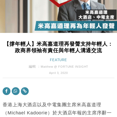
財經｜韓股反覆波動收跌 連挫7周創逾3年最長跌勢
15:11
財經｜內地7月美元計價出口增近24%勝預期 貿易順
13:44
差達1125億美元
財經｜日本春季三度入市撐日圓 4月單日斥6.28萬億
12:44
日圓干預創新高
【撐年輕人】米高嘉道理再發聲支持年輕人：
國際｜特朗普料美伊戰事快結束 承認部分彈藥庫存緊
11:12
政商界領袖有責任與年輕人溝通交流
張
財經｜SA售股自救後再出手 斥4億美元押注未上市公
FEATURE
15:59
司
編輯 ：
Matthew @ FORTUNE INSIGHT
財經｜華僑銀行上半年淨利創新高 中期息增15%至
18:31
April 3, 2020
47仙
財經｜滙豐上調香港今年GDP預測至4.5% 看好貿易
17:33
及消費表現
本地｜假冒內地執法人員要求交「保證金」 43歲女子
16:47
損失近6900萬元
香港上海大酒店以及中電集團主席米高嘉道理
財經｜日經失守6.5萬點後回穩 全周仍升近2%
（
Michael Kadoorie
）於大酒店年報的主席序辭一
16:05