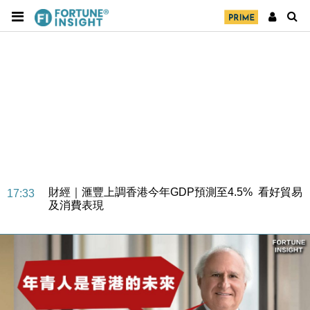
財經｜華僑銀行上半年淨利創新高 中期息增15%至
18:31
47仙
財經｜滙豐上調香港今年GDP預測至4.5% 看好貿易
17:33
及消費表現
本地｜假冒內地執法人員要求交「保證金」 43歲女子
16:47
損失近6900萬元
財經｜日經失守6.5萬點後回穩 全周仍升近2%
16:05
財經｜恒隆10月換帥 玩具「反」斗城亞洲CEO蔡德
15:47
粦接任