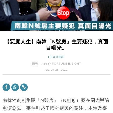
財經｜黑石傳再籌逾360億美元 支援Anthropic租用
11:40
Google晶片
財經｜美商務部擬擴大金屬關稅範圍 14類產品或加徵
10:57
25%
本地｜新世界K11 9月升級會員制度 增鉑金卡級別鎖
18:15
定高消費客群
【惡魔人生】南韓「N號房」主要疑犯，真面
財經｜本港6月零售額連升14個月 珠寶鐘錶銷售升勢
17:40
目曝光。
最強
財經｜滙控重啟最多10億美元回購 派息比率目標維持
FEATURE
16:33
50%
編輯 ：
Yu @ FORTUNE INSIGHT
財經｜SA售股自救後再出手 斥4億美元押注未上市公
15:59
March 25, 2020
司
財經｜精星香港夥菜鳥拓全球智慧倉儲市場 加快海外
11:30
市場落地
地產｜大酒店中期轉賺2300萬元 斥21億翻新香港及
14:50
東京半島
南韓性剝削集團「N號房」（N번방）案在國內輿論
國際｜特朗普赴洛杉磯高球場活動前 男子攜槍彈被捕
愈演愈烈，事件引起了國外網民的關注，本港及臺
13:12