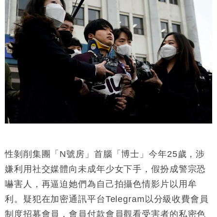
性剝削集團「N號房」首腦「博士」今年25歲，涉
嫌利用社交媒體向未成年少女下手，假扮成警宗恐
嚇害人，再逼迫她們為自己拍攝色情影片以用牟
利。疑犯在加密通訊平台Telegram以分級收費會員
制度招募會員，會員付款會員觀看受害者的私密色