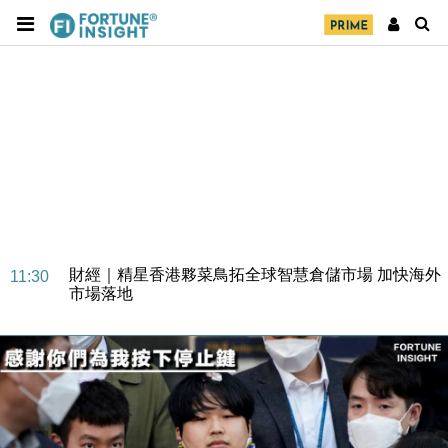
財經｜SA售股自救後再出手 斥4億美元押注未上市公
15:59
司
財經｜精星香港夥菜鳥拓全球智慧倉儲市場 加快海外
11:30
市場落地
地產｜大酒店中期轉賺2300萬元 斥21億翻新香港及
14:50
東京半島
國際｜特朗普赴洛杉磯高球場活動前 男子攜槍彈被捕
13:12
財經｜香港7月PMI回落至51 企業擴張放慢兼縮減人
12:30
手