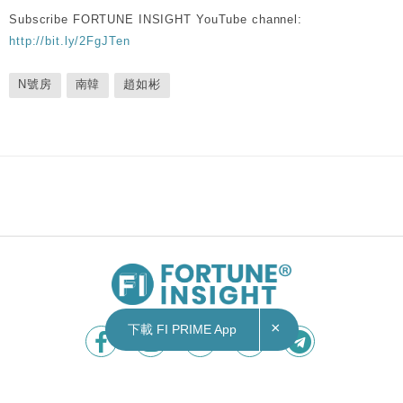
Subscribe FORTUNE INSIGHT YouTube channel:
http://bit.ly/2FgJTen
N號房
南韓
趙如彬
×
下載 FI PRIME App