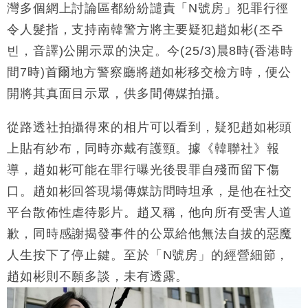
灣多個網上討論區都紛紛譴責「N號房」犯罪行徑
財經｜香港7月PMI回落至51 企業擴張放慢兼縮減人
12:30
令人髮指，支持南韓警方將主要疑犯趙如彬(조주
手
빈，音譯)公開示眾的決定。今(25/3)晨8時(香港時
財經｜黑石傳再籌逾360億美元 支援Anthropic租用
11:40
Google晶片
間7時)首爾地方警察廳將趙如彬移交檢方時，便公
財經｜美商務部擬擴大金屬關稅範圍 14類產品或加徵
10:57
開將其真面目示眾，供多間傳媒拍攝。
25%
本地｜新世界K11 9月升級會員制度 增鉑金卡級別鎖
18:15
從路透社拍攝得來的相片可以看到，疑犯趙如彬頭
定高消費客群
上貼有紗布，同時亦戴有護頸。據《韓聯社》報
財經｜本港6月零售額連升14個月 珠寶鐘錶銷售升勢
17:40
導，趙如彬可能在罪行曝光後畏罪自殘而留下傷
最強
口。趙如彬回答現場傳媒訪問時坦承，是他在社交
財經｜滙控重啟最多10億美元回購 派息比率目標維持
16:33
50%
平台散佈性虐待影片。趙又稱，他向所有受害人道
歉，同時感謝揭發事件的公眾給他無法自拔的惡魔
人生按下了停止鍵。至於「N號房」的經營細節，
趙如彬則不願多談，未有透露。