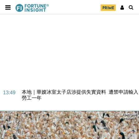
財經｜大摩削老鋪黃金目標價至505元 惟維持「增
14:49
持」評級
本地｜華嫂冰室太子店涉提供失實資料 遭禁申請輸入
13:49
勞工一年
中國｜強颱風「白海豚」殘渦北上 上海取消逾900班
12:11
機
財經｜華僑銀行上半年淨利創新高 中期息增15%至
18:31
47仙
財經｜滙豐上調香港今年GDP預測至4.5% 看好貿易