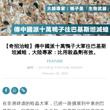
17:33
及消費表現
本地｜假冒內地執法人員要求交「保證金」 43歲女子
16:47
損失近6900萬元
財經｜日經失守6.5萬點後回穩 全周仍升近2%
16:05
財經｜恒隆10月換帥 玩具「反」斗城亞洲CEO蔡德
15:47
粦接任
【奇招治蝗】傳中國派十萬鴨子大軍往巴基斯
財經｜韓股反覆波動收跌 連挫7周創逾3年最長跌勢
15:11
坦滅蝗，大陸專家：比用殺蟲劑有效。
財經｜內地7月美元計價出口增近24%勝預期 貿易順
FEATURE
13:44
差達1125億美元
編輯 ：
VICTOR @ FORTUNE INSIGHT
財經｜大摩削老鋪黃金目標價至505元 惟維持「增
14:49
February 28, 2020
持」評級
本地｜華嫂冰室太子店涉提供失實資料 遭禁申請輸入
13:49
勞工一年
中國｜強颱風「白海豚」殘渦北上 上海取消逾900班
12:11
機
在非洲肆虐的蝗蟲大軍，已經一路擴展到中東的巴