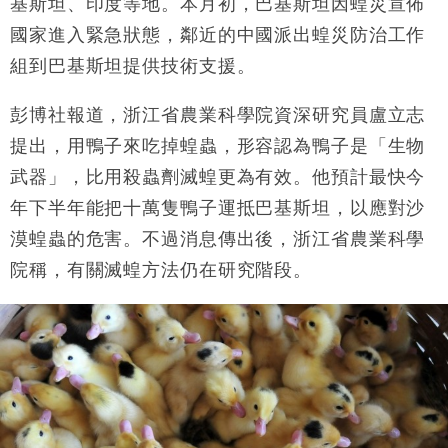
財經｜華僑銀行上半年淨利創新高 中期息增15%至
基斯坦、印度等地。本月初，巴基斯坦因蝗災宣佈
18:31
47仙
國家進入緊急狀態，鄰近的中國派出蝗災防治工作
財經｜滙豐上調香港今年GDP預測至4.5% 看好貿易
17:33
組到巴基斯坦提供技術支援。
及消費表現
本地｜假冒內地執法人員要求交「保證金」 43歲女子
16:47
彭博社報道，浙江省農業科學院資深研究員盧立志
損失近6900萬元
提出，用鴨子來吃掉蝗蟲，形容認為鴨子是「生物
財經｜日經失守6.5萬點後回穩 全周仍升近2%
16:05
武器」，比用殺蟲劑滅蝗更為有效。他預計最快今
財經｜恒隆10月換帥 玩具「反」斗城亞洲CEO蔡德
15:47
年下半年能把十萬隻鴨子運抵巴基斯坦，以應對沙
粦接任
漠蝗蟲的危害。不過消息傳出後，浙江省農業科學
財經｜韓股反覆波動收跌 連挫7周創逾3年最長跌勢
15:11
院稱，有關滅蝗方法仍在研究階段。
財經｜內地7月美元計價出口增近24%勝預期 貿易順
13:44
差達1125億美元