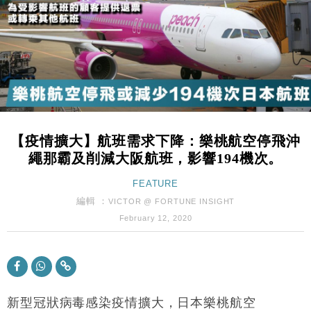
財經｜日經失守6.5萬點後回穩 全周仍升近2%
16:05
財經｜恒隆10月換帥 玩具「反」斗城亞洲CEO蔡德
15:47
粦接任
財經｜韓股反覆波動收跌 連挫7周創逾3年最長跌勢
15:11
財經｜內地7月美元計價出口增近24%勝預期 貿易順
13:44
差達1125億美元
【疫情擴大】航班需求下降：樂桃航空停飛沖
財經｜日本春季三度入市撐日圓 4月單日斥6.28萬億
12:44
繩那霸及削減大阪航班，影響194機次。
日圓干預創新高
國際｜特朗普料美伊戰事快結束 承認部分彈藥庫存緊
FEATURE
11:12
張
編輯 ：
VICTOR @ FORTUNE INSIGHT
財經｜SA售股自救後再出手 斥4億美元押注未上市公
15:59
February 12, 2020
司
財經｜華僑銀行上半年淨利創新高 中期息增15%至
18:31
47仙
財經｜滙豐上調香港今年GDP預測至4.5% 看好貿易
17:33
及消費表現
新型冠狀病毒感染疫情擴大，日本樂桃航空