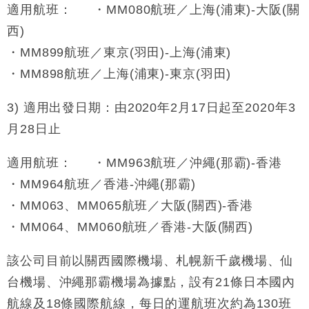
適用航班： ・MM080航班／上海(浦東)-大阪(關
西)
・MM899航班／東京(羽田)-上海(浦東)
・MM898航班／上海(浦東)-東京(羽田)
3) 適用出發日期：由2020年2月17日起至2020年3
月28日止
適用航班： ・MM963航班／沖繩(那霸)-香港
・MM964航班／香港-沖繩(那霸)
・MM063、MM065航班／大阪(關西)-香港
・MM064、MM060航班／香港-大阪(關西)
該公司目前以關西國際機場、札幌新千歲機場、仙
台機場、沖繩那霸機場為據點，設有21條日本國內
航線及18條國際航線，每日的運航班次約為130班