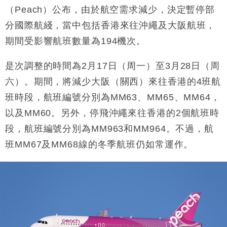
本地｜假冒內地執法人員要求交「保證金」 43歲女子
（Peach）公布，由於航空需求減少，決定暫停部
16:47
損失近6900萬元
分國際航綫，當中包括香港來往沖繩及大阪航班，
財經｜日經失守6.5萬點後回穩 全周仍升近2%
16:05
期間受影響航班數量為194機次。
財經｜恒隆10月換帥 玩具「反」斗城亞洲CEO蔡德
15:47
是次調整的時間為2月17日（周一）至3月28日（周
粦接任
六）。期間，將減少大阪（關西）來往香港的4班航
財經｜韓股反覆波動收跌 連挫7周創逾3年最長跌勢
15:11
班時段，航班編號分別為MM63、MM65、MM64，
財經｜內地7月美元計價出口增近24%勝預期 貿易順
13:44
以及MM60。另外，停飛沖繩來往香港的2個航班時
差達1125億美元
段，航班編號分別為MM963和MM964。不過，航
財經｜日本春季三度入市撐日圓 4月單日斥6.28萬億
12:44
班MM67及MM68線的冬季航班仍如常運作。
日圓干預創新高
國際｜特朗普料美伊戰事快結束 承認部分彈藥庫存緊
11:12
張
財經｜SA售股自救後再出手 斥4億美元押注未上市公
15:59
司