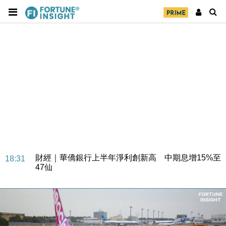
財經｜華僑銀行上半年淨利創新高 中期息增15%至
18:31
47仙
財經｜滙豐上調香港今年GDP預測至4.5% 看好貿易
17:33
及消費表現
本地｜假冒內地執法人員要求交「保證金」 43歲女子
16:47
損失近6900萬元