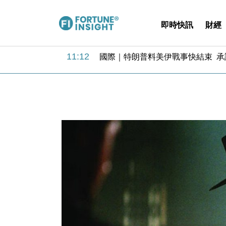
即時快訊
財經
11:12
國際｜特朗普料美伊戰事快結束 承
15:59
財經｜SA售股自救後再出手 斥4
11:30
財經｜精星香港夥菜鳥拓全球智慧倉
14:50
地產｜大酒店中期轉賺2300萬元 
13:12
國際｜特朗普赴洛杉磯高球場活動前
12:30
財經｜香港7月PMI回落至51 企
11:40
財經｜黑石傳再籌逾360億美元 支援Ant
10:57
財經｜美商務部擬擴大金屬關稅範圍 
18:15
本地｜新世界K11 9月升級會員制
17:40
財經｜本港6月零售額連升14個月
11:12
國際｜特朗普料美伊戰事快結束 承
15:59
財經｜SA售股自救後再出手 斥4
11:30
財經｜精星香港夥菜鳥拓全球智慧倉
14:50
地產｜大酒店中期轉賺2300萬元 