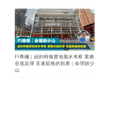
FI專欄｜紐約時報實地風水考察 業務
谷底反彈 見連茹格的剋應｜命理師少
山