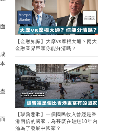
局面
【金融知識】大摩vs摩根大通？兩大
金融業界巨頭你能分清嗎？
組成
基本
府盡
【瑙魯悲歌】一個國民收入曾經是香
蒙面
港兩倍的國家，為甚麼在短短10年內
淪為了發展中國家？