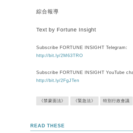
綜合報導
Text by Fortune Insight
Subscribe FORTUNE INSIGHT Telegram:
http://bit.ly/2M63TRO
Subscribe FORTUNE INSIGHT YouTube cha
http://bit.ly/2FgJTen
《禁蒙面法》
《緊急法》
特別行政會議
READ THESE