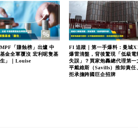
MPF「賺蝕榜」出爐 中
FI 追蹤｜第一手爆料：曼城X
基金全軍覆沒 宏利呢隻基
爆雷清盤，背後驚現「低級電
」｜Louise
失誤」？買家炮轟總代理第一
平戴維斯（Savills）推卸責任
拒承擔跨國巨企招牌