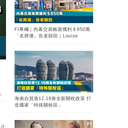
FI專欄｜內幕交易帳面獲利＄850萬
「名牌潘」告老歸田｜Louise
9
海南自貿港12.18推全新關稅政策 打
造國家「特殊關稅區」
禁止