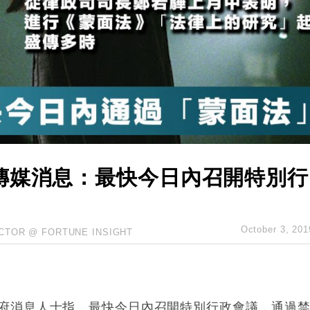
 男子攜槍彈被捕
業擴張放慢兼縮減人手
hropic租用Google晶片
14類產品或加徵25%
度 增鉑金卡級別鎖定高消費客群
 珠寶鐘錶銷售升勢最強
傳媒消息：最快今日內召開特別行
。
October 3, 201
CTOR @ FORTUNE INSIGHT
媒，引述政府消息人士指，最快今日內召開特別行政會議，通過