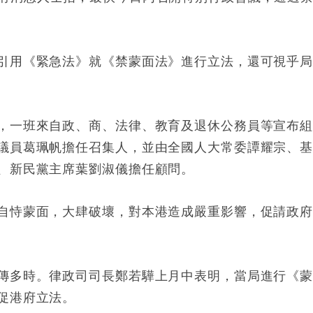
引用《緊急法》就《禁蒙面法》進行立法，還可視乎
，一班來自政、商、法律、教育及退休公務員等宣布
議員葛珮帆擔任召集人，並由全國人大常委譚耀宗、
、新民黨主席葉劉淑儀擔任顧問。
自恃蒙面，大肆破壞，對本港造成嚴重影響，促請政
傳多時。律政司司長鄭若驊上月中表明，當局進行《
促港府立法。