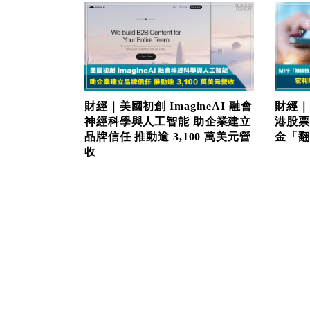
財經｜美國初創 ImagineAI 融會
財經｜
神經科學與人工智能 助企業建立
港股票
品牌信任 推動逾 3,100 萬美元營
金「翻生
收