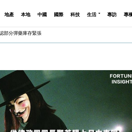
地產
本地
中國
國際
科技
生活
專訪
專
認部分彈藥庫存緊張
億美元押注未上市公司
儲市場 加快海外市場落地
斥21億翻新香港及東京半島
 男子攜槍彈被捕
業擴張放慢兼縮減人手
hropic租用Google晶片
14類產品或加徵25%
度 增鉑金卡級別鎖定高消費客群
 珠寶鐘錶銷售升勢最強
認部分彈藥庫存緊張
億美元押注未上市公司
儲市場 加快海外市場落地
斥21億翻新香港及東京半島