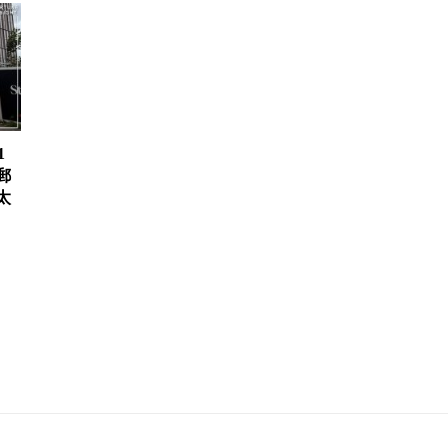
1
郵
太
、