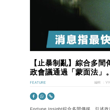
13:12
國際｜特朗普赴洛杉磯高球場活動前
12:30
財經｜香港7月PMI回落至51 企
11:40
財經｜黑石傳再籌逾360億美元 支援Ant
10:57
財經｜美商務部擬擴大金屬關稅範圍 
18:15
本地｜新世界K11 9月升級會員制
17:40
財經｜本港6月零售額連升14個月
【止暴制亂】綜合多間
政會議通過「蒙面法」
編輯 ：
VI
FEATURE
Fortune Insight綜合多間傳