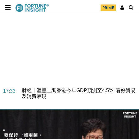
財經｜華僑銀行上半年淨利創新高 中期息增15%至
18:31
47仙
財經｜滙豐上調香港今年GDP預測至4.5% 看好貿易
17:33
及消費表現
本地｜假冒內地執法人員要求交「保證金」 43歲女子
16:47
損失近6900萬元
財經｜日經失守6.5萬點後回穩 全周仍升近2%
16:05
財經｜恒隆10月換帥 玩具「反」斗城亞洲CEO蔡德
15:47