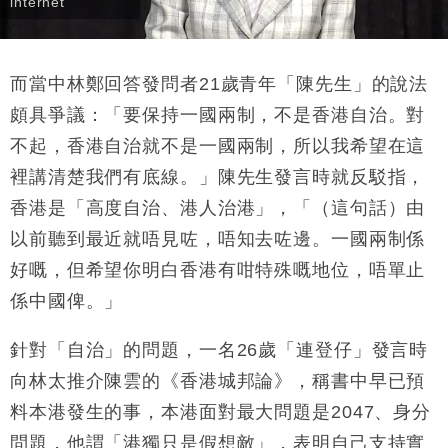
internet
而當中林鄭回答發問者21歲青年「陳先生」的說法
頗具爭議：「要保持一國兩制，不是香港自治。對
不起，香港自治就不是一國兩制，所以我希望在這
裡講清楚我們有底線。」陳先生發言時就反駁指，
香港是「高度自治、港人治港」，「（這句話）由
以前聽到最近就唔見咗，唔知去咗邊。一國兩制係
好嘅，但希望你明白香港有咁特殊嘅地位，唔單止
係中國俾。」
針對「自治」的問題，一名26歲「連登仔」發言時
向林太推介陳雲的《香港城邦論》，稱書中早已預
料本港發生的事，本港面對最大問題是2047、身分
問題，他謂「港獨只是假想敵」，表明自己支持實