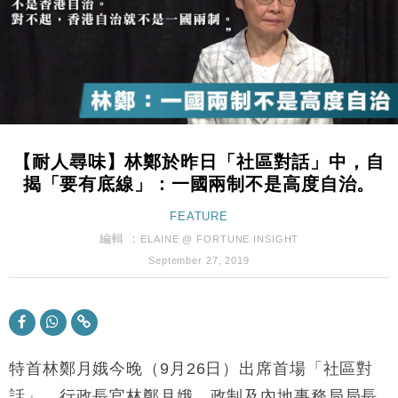
粦接任
財經｜韓股反覆波動收跌 連挫7周創逾3年最長跌勢
15:11
財經｜內地7月美元計價出口增近24%勝預期 貿易順
13:44
差達1125億美元
財經｜日本春季三度入市撐日圓 4月單日斥6.28萬億
12:44
日圓干預創新高
【耐人尋味】林鄭於昨日「社區對話」中，自
國際｜特朗普料美伊戰事快結束 承認部分彈藥庫存緊
11:12
揭「要有底線」：一國兩制不是高度自治。
張
財經｜SA售股自救後再出手 斥4億美元押注未上市公
FEATURE
15:59
司
編輯 ：
ELAINE @ FORTUNE INSIGHT
財經｜華僑銀行上半年淨利創新高 中期息增15%至
18:31
September 27, 2019
47仙
財經｜滙豐上調香港今年GDP預測至4.5% 看好貿易
17:33
及消費表現
本地｜假冒內地執法人員要求交「保證金」 43歲女子
16:47
損失近6900萬元
特首林鄭月娥今晚（9月26日）出席首場「社區對
財經｜日經失守6.5萬點後回穩 全周仍升近2%
話」，行政長官林鄭月娥、政制及內地事務局局長
16:05