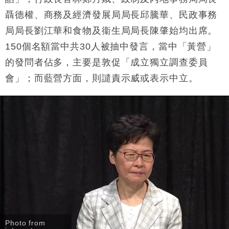
聶德權、商務及經濟發展局局長邱騰華、民政事務
財經｜恒隆10月換帥 玩具「反」斗城亞洲CEO蔡德
15:47
局局長劉江華和食物及衞生局局長陳肇始均出席。
粦接任
150個名額當中共30人被抽中發言，當中「黃營」
財經｜韓股反覆波動收跌 連挫7周創逾3年最長跌勢
15:11
的發問者佔多，主要是敦促「成立獨立調查委員
財經｜內地7月美元計價出口增近24%勝預期 貿易順
13:44
會」；而藍營方面，則譴責示威或表示中立。
差達1125億美元
財經｜日本春季三度入市撐日圓 4月單日斥6.28萬億
12:44
日圓干預創新高
國際｜特朗普料美伊戰事快結束 承認部分彈藥庫存緊
11:12
張
財經｜SA售股自救後再出手 斥4億美元押注未上市公
15:59
司
Photo from