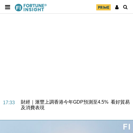
財經｜華僑銀行上半年淨利創新高 中期息增15%至
18:31
47仙
財經｜滙豐上調香港今年GDP預測至4.5% 看好貿易
17:33
及消費表現
本地｜假冒內地執法人員要求交「保證金」 43歲女子
16:47
損失近6900萬元
財經｜日經失守6.5萬點後回穩 全周仍升近2%
16:05