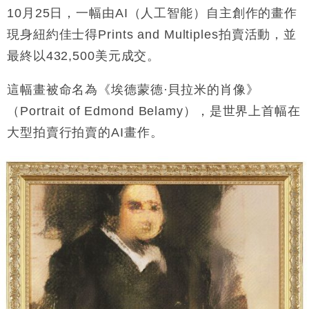
損失近6900萬元
10
月
25
日，一幅由
AI
（人工智能）自主創作的畫作
財經｜日經失守6.5萬點後回穩 全周仍升近2%
現身紐約佳士得
Prints and Multiples
拍賣活動，並
16:05
最終以
432,500
美元成交。
財經｜恒隆10月換帥 玩具「反」斗城亞洲CEO蔡德
15:47
粦接任
這幅畫被命名為《埃德蒙德
·
貝拉米的肖像》
財經｜韓股反覆波動收跌 連挫7周創逾3年最長跌勢
15:11
（
Portrait of Edmond Belamy
），是世界上首幅在
大型拍賣行拍賣的
AI
畫作。
財經｜內地7月美元計價出口增近24%勝預期 貿易順
13:44
差達1125億美元
財經｜日本春季三度入市撐日圓 4月單日斥6.28萬億
12:44
日圓干預創新高
國際｜特朗普料美伊戰事快結束 承認部分彈藥庫存緊
11:12
張
財經｜SA售股自救後再出手 斥4億美元押注未上市公
15:59
司