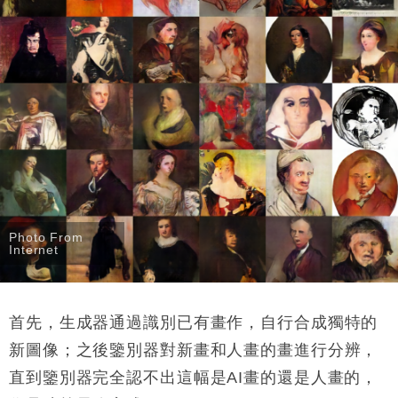
Photo From
Internet
首先，生成器通過識別已有畫作，自行合成獨特的
新圖像；之後
鑒別器對新畫和人畫的畫進行分辨，
直到鑒別器完全認不出這幅是
AI
畫的還是人畫的，