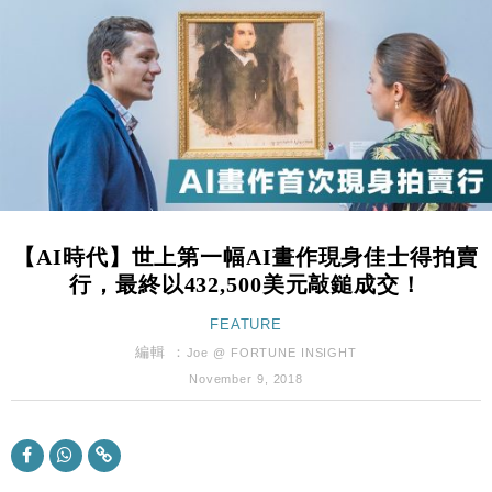
財經｜恒隆10月換帥 玩具「反」斗城亞洲CEO蔡德
15:47
粦接任
財經｜韓股反覆波動收跌 連挫7周創逾3年最長跌勢
15:11
財經｜內地7月美元計價出口增近24%勝預期 貿易順
13:44
差達1125億美元
財經｜日本春季三度入市撐日圓 4月單日斥6.28萬億
12:44
日圓干預創新高
【AI時代】世上第一幅AI畫作現身佳士得拍賣
國際｜特朗普料美伊戰事快結束 承認部分彈藥庫存緊
11:12
行，最終以432,500美元敲鎚成交！
張
財經｜SA售股自救後再出手 斥4億美元押注未上市公
FEATURE
15:59
司
編輯 ：
Joe @ FORTUNE INSIGHT
財經｜華僑銀行上半年淨利創新高 中期息增15%至
18:31
November 9, 2018
47仙
財經｜滙豐上調香港今年GDP預測至4.5% 看好貿易
17:33
及消費表現
本地｜假冒內地執法人員要求交「保證金」 43歲女子
16:47