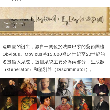
Photo From
Internet
這幅畫的誕生，源自一間位於法國巴黎的藝術團體
Obvious
。
Obvious
將
15,000
幅
14
世紀至
20
世紀的
名畫輸入系統，這個系統主要分為兩部分，生成器
（
Generator
）和
鑒別器（
Discriminator
）。