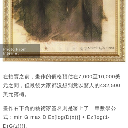
Photo From
Internet
在拍賣之前，畫作的價格預估在
7,000
至
10,000
美
元之間，但最後大家都沒想到竟以驚人的
432,500
美元落槌。
畫作右下角的藝術家簽名則是署上了一串數學公
式：
min G max D Ex[log(D(x))] + Ez[log(1-
D(G(z)))]
。