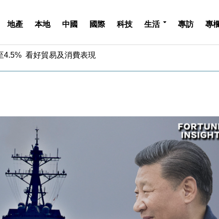
地產
本地
中國
國際
科技
生活
專訪
專
中期息增15%至47仙
4.5% 看好貿易及消費表現
金」 43歲女子損失近6900萬元
周仍升近2%
城亞洲CEO蔡德粦接任
創逾3年最長跌勢
%勝預期 貿易順差達1125億美元
單日斥6.28萬億日圓干預創新高
認部分彈藥庫存緊張
億美元押注未上市公司
中期息增15%至47仙
4.5% 看好貿易及消費表現
金」 43歲女子損失近6900萬元
周仍升近2%
城亞洲CEO蔡德粦接任