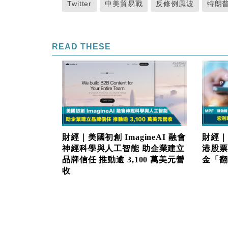
Twitter
中美貿易戰
反修例風波
特朗
READ THESE
財經｜美國初創 ImagineAI 融會
財經｜
神經科學與人工智能 助企業建立
港股票
品牌信任 推動逾 3,100 萬美元營
金「翻生
收