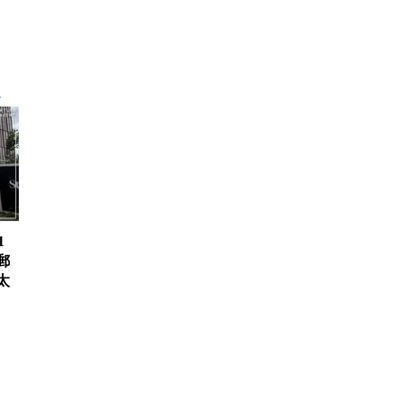
1
郵
太
、