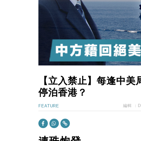
15:11
財經｜韓股反覆波動收跌 連挫7周
13:44
財經｜內地7月美元計價出口增近24
12:44
財經｜日本春季三度入市撐日圓 4月
11:12
國際｜特朗普料美伊戰事快結束 承
15:59
財經｜SA售股自救後再出手 斥4
【立入禁止】每逢中美
停泊香港？
編輯 ：
D
FEATURE