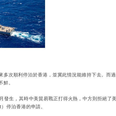
來多次順利停泊於香港，並冀此情況能維持下去。而
不鮮。
 9 月發生，其時中美貿易戰正打得火熱，中方則拒絕了
et）停泊香港的申請。