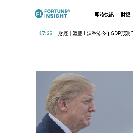
即時快訊
財經
18:31
財經｜華僑銀行上半年淨利創新高 
17:33
財經｜滙豐上調香港今年GDP預測至
16:47
本地｜假冒內地執法人員要求交「保證
16:05
財經｜日經失守6.5萬點後回穩 全
15:47
財經｜恒隆10月換帥 玩具「反」斗
15:11
財經｜韓股反覆波動收跌 連挫7周
13:44
財經｜內地7月美元計價出口增近24
12:44
財經｜日本春季三度入市撐日圓 4月
11:12
國際｜特朗普料美伊戰事快結束 承
15:59
財經｜SA售股自救後再出手 斥4
18:31
財經｜華僑銀行上半年淨利創新高 
17:33
財經｜滙豐上調香港今年GDP預測至
16:47
本地｜假冒內地執法人員要求交「保證
16:05
財經｜日經失守6.5萬點後回穩 全
15:47
財經｜恒隆10月換帥 玩具「反」斗