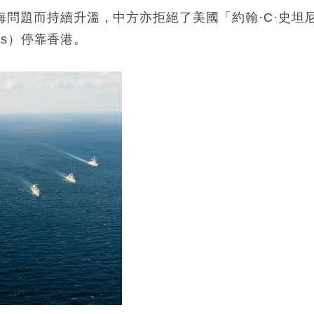
就南海問題而持續升溫，中方亦拒絕了美國「約翰·C·史坦
nnis）停靠香港。