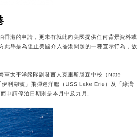
港
泊香港的申請，更未有就此向美國提供任何背景資料
中方此舉是為阻止美國介入香港問題的一種宣示行為，
軍太平洋艦隊副發言人克里斯滕森中校（Nate
「伊利湖號」飛彈巡洋艦（USS Lake Erie）及「綠灣
y），而申請停泊日期則是本月中及九月。