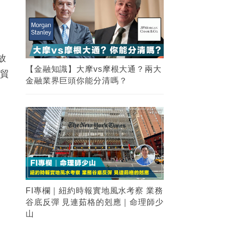
放
【金融知識】大摩vs摩根大通？兩大
美貿
金融業界巨頭你能分清嗎？
FI專欄｜紐約時報實地風水考察 業務
谷底反彈 見連茹格的剋應｜命理師少
山