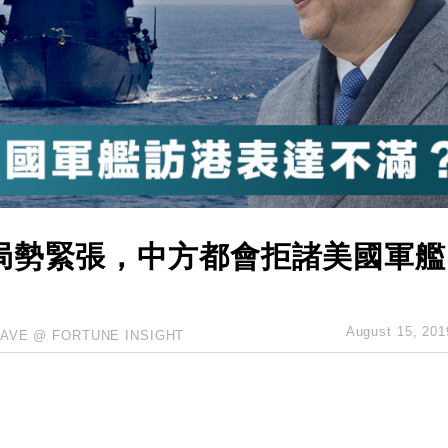
創逾3年最長跌勢
%勝預期 貿易順差達1125億美元
單日斥6.28萬億日圓干預創新高
認部分彈藥庫存緊張
億美元押注未上市公司
局勢緊張，中方都會拒諸美國軍艦
August 15, 201
AVE @ FORTUNE INSIGHT