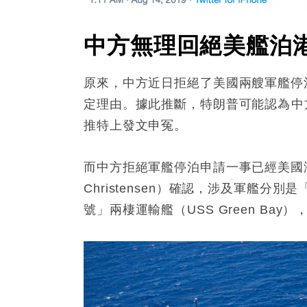
中方無理回絕美艦泊
原來，中方近日拒絕了美國兩艘軍艦停
定理由。據此推斷，特朗普可能認為
推特上發文申冤。
而中方拒絕軍艦停泊申請一事已經美國海
Christensen）確認，涉及軍艦分別是
號」兩棲運輸艦（USS Green Ba