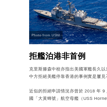
Photo from USNI
拒艦泊港非首例
克里斯滕森中校亦指出美國軍艦長久以
中方拒絕美艦停靠香港的事例實是屢見
近似的拒絕申請情況亦曾於 2018 年
國「大黃蜂號」航空母艦（USS Horn