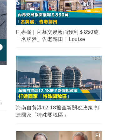
FI專欄｜內幕交易帳面獲利＄850萬
「名牌潘」告老歸田｜Louise
9
海南自貿港12.18推全新關稅政策 打
造國家「特殊關稅區」