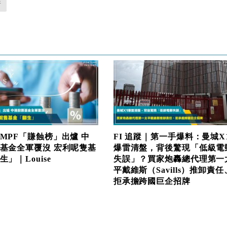
普
MPF「賺蝕榜」出爐 中
FI 追蹤｜第一手爆料：曼城X
基金全軍覆沒 宏利呢隻基
爆雷清盤，背後驚現「低級電
」｜Louise
失誤」？買家炮轟總代理第一
平戴維斯（Savills）推卸責任
拒承擔跨國巨企招牌