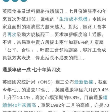
本地｜假冒內地執法人員要求交「保證金」 43歲女子
16:47
損失近6900萬元
英國食品及燃料價格持續飆升，七月份通脹率40年
財經｜日經失守6.5萬點後回穩 全周仍升近2%
來首次升破10%，嚴峻的「
生活成本危機
」令國內
16:05
家庭面對的經濟壓力越來越大。對此，鐵路工會本
財經｜恒隆10月換帥 玩具「反」斗城亞洲CEO蔡德
15:47
月
再
次
發動大規模罷工，要求加薪幅度追上通脹。
粦接任
不過，當局重申資方所提出兩年加薪8%的方案屬
財經｜韓股反覆波動收跌 連挫7周創逾3年最長跌勢
15:11
「公平、合理」，呼籲工會領袖讓路，容許工會成
財經｜內地7月美元計價出口增近24%勝預期 貿易順
13:44
員就方案表決，停止延長不必要的罷工。
差達1125億美元
財經｜日本春季三度入市撐日圓 4月單日斥6.28萬億
12:44
通脹率破一成 七十年第四次
日圓干預創新高
國際｜特朗普料美伊戰事快結束 承認部分彈藥庫存緊
11:12
英國國家統計局（ONS）週三公布
最新數據
，截至
張
今年七月的過去12個月，英國通脹率從六月的9.4%
財經｜SA售股自救後再出手 斥4億美元押注未上市公
15:59
上升至10.1%，高於市場預期的9.8%。目前通脹
繼
司
續創40年來新高
，重返1982年二月的高峰，亦是70