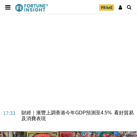
財經｜華僑銀行上半年淨利創新高 中期息增15%至
18:31
47仙
財經｜滙豐上調香港今年GDP預測至4.5% 看好貿易
17:33
及消費表現
本地｜假冒內地執法人員要求交「保證金」 43歲女子
16:47
損失近6900萬元