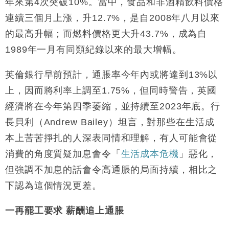
年來第4次突破10%。當中，食品和非酒精飲料價格
連續三個月上漲，升12.7%，是自2008年八月以來
的最高升幅；而燃料價格更大升43.7%，成為自
1989年一月有同類紀錄以來的最大增幅。
英倫銀行早前預計，通脹率今年內或將達到13%以
上，因而將利率上調至1.75%，但同時警告，英國
經濟將在今年第四季萎縮，並持續至2023年底。行
長貝利（Andrew Bailey）坦言，對那些在生活成
本上苦苦掙扎的人深表同情和理解，有人可能會從
消費的角度質疑加息會令「
生活成本危機
」惡化，
但強調不加息的話會令高通脹的局面持續，相比之
下認為這個情況更差。
一再罷工要求 薪酬追上通脹