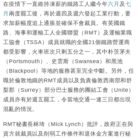
在疫情下一直維持凍薪的鐵路工人繼今年
六月
及
七
月
兩度罷工後，再於週四及週六發起工業行動，要
求加薪幅度追上通脹並確保不會裁員。有英國鐵
路、海事和運輸工人全國聯盟（RMT）及運輸業職
工協會（TSSA）成員就職的全國21個鐵路營運商
都受影響，火車班次只剩五分之一，其中朴茨茅夫
（Portsmouth）、史雲斯（Swansea）和黑池
（Blackpool）等地的服務甚至完全中斷。另外，任
職於倫敦地鐵的RMT成員以及負責倫敦西南部和舒
梨郡（Surrey）部分巴士服務的團結工會（Unite）
成員亦有於週五罷工，令當地交通一連三日都出現
混亂的情況。
RMT秘書長林琦（Mick Lynch）批評，政府正在與
資方就裁員以及削弱工作條件和退休金方案進行秘