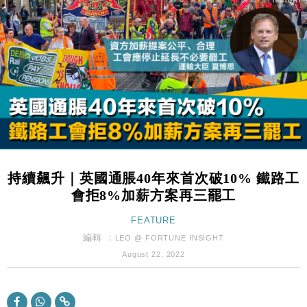
財經｜日經失守6.5萬點後回穩 全周仍升近2%
16:05
財經｜恒隆10月換帥 玩具「反」斗城亞洲CEO蔡德
15:47
粦接任
財經｜韓股反覆波動收跌 連挫7周創逾3年最長跌勢
15:11
財經｜內地7月美元計價出口增近24%勝預期 貿易順
13:44
差達1125億美元
財經｜日本春季三度入市撐日圓 4月單日斥6.28萬億
12:44
日圓干預創新高
持續飆升｜英國通脹40年來首次破10% 鐵路工
國際｜特朗普料美伊戰事快結束 承認部分彈藥庫存緊
11:12
會拒8%加薪方案再三罷工
張
財經｜SA售股自救後再出手 斥4億美元押注未上市公
FEATURE
15:59
司
編輯 ：
LEO @ FORTUNE INSIGHT
財經｜華僑銀行上半年淨利創新高 中期息增15%至
18:31
August 22, 2022
47仙
財經｜滙豐上調香港今年GDP預測至4.5% 看好貿易
17:33
及消費表現