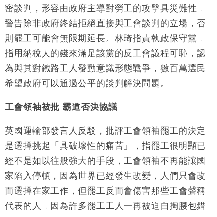
密談判，形容由政府主導對勞工的攻擊具災難性，
警告除非政府終結拒絕直接與工會談判的立場，否
則罷工可能會無限期延長。林琦指責執政保守黨，
指用納稅人的錢來滿足該黨的反工會議程可恥，認
為與其對鐵路工人發動意識形態戰爭，數百萬選民
希望政府可以通過公平的談判解決問題。
工會領袖被批 霸道否決協議
英國運輸部發言人反駁，批評工會領袖罷工的決定
是選擇挑起「具破壞性的痛苦」，指罷工很明顯已
經不是如以往般強大的手段，工會領袖不再能讓國
家陷入停頓，因為世界已經發生改變，人們只會改
而選擇在家工作，但罷工反而會傷害那些工會聲稱
代表的人，因為許多罷工工人一再被迫自掏腰包錯