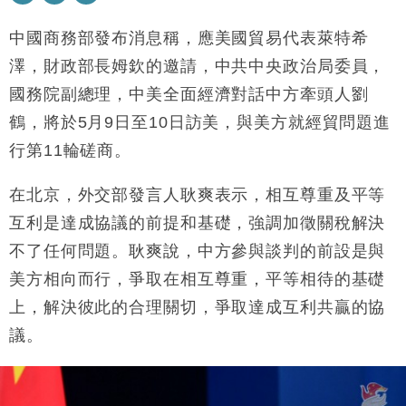
中國商務部發布消息稱，應美國貿易代表萊特希
財經｜恒隆10月換帥 玩具「反」斗城亞洲CEO蔡德
15:47
粦接任
澤，財政部長姆欽的邀請，中共中央政治局委員，
財經｜韓股反覆波動收跌 連挫7周創逾3年最長跌勢
15:11
國務院副總理，中美全面經濟對話中方牽頭人劉
鶴，將於5月9日至10日訪美，與美方就經貿問題進
財經｜內地7月美元計價出口增近24%勝預期 貿易順
13:44
差達1125億美元
行第11輪磋商。
財經｜日本春季三度入市撐日圓 4月單日斥6.28萬億
12:44
在北京，外交部發言人耿爽表示，相互尊重及平等
日圓干預創新高
互利是達成協議的前提和基礎，強調加徵關稅解決
國際｜特朗普料美伊戰事快結束 承認部分彈藥庫存緊
11:12
張
不了任何問題。耿爽說，中方參與談判的前設是與
財經｜SA售股自救後再出手 斥4億美元押注未上市公
15:59
美方相向而行，爭取在相互尊重，平等相待的基礎
司
上，解決彼此的合理關切，爭取達成互利共贏的協
議。