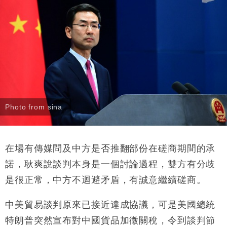
Photo from sina
在場有傳媒問及中方是否推翻部份在磋商期間的承
諾，耿爽說談判本身是一個討論過程，雙方有分歧
是很正常，中方不迴避矛盾，有誠意繼續磋商。
中美貿易談判原來已接近達成協議，可是美國總統
特朗普突然宣布對中國貨品加徵關稅，令到談判節