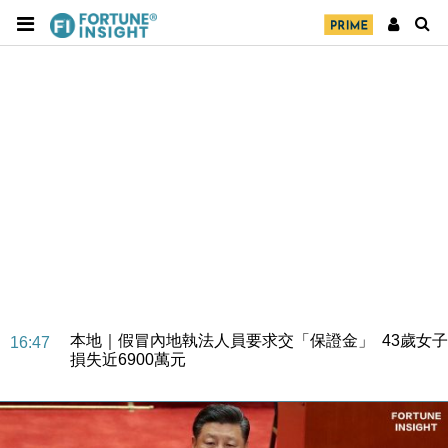
財經｜華僑銀行上半年淨利創新高 中期息增15%至
18:31
47仙
財經｜滙豐上調香港今年GDP預測至4.5% 看好貿易
17:33
及消費表現
本地｜假冒內地執法人員要求交「保證金」 43歲女子
16:47
損失近6900萬元
財經｜日經失守6.5萬點後回穩 全周仍升近2%
16:05
財經｜恒隆10月換帥 玩具「反」斗城亞洲CEO蔡德
15:47