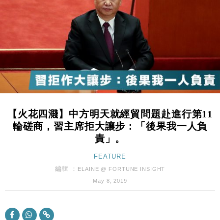
粦接任
財經｜韓股反覆波動收跌 連挫7周創逾3年最長跌勢
15:11
財經｜內地7月美元計價出口增近24%勝預期 貿易順
13:44
差達1125億美元
財經｜日本春季三度入市撐日圓 4月單日斥6.28萬億
12:44
日圓干預創新高
國際｜特朗普料美伊戰事快結束 承認部分彈藥庫存緊
11:12
張
【火花四濺】中方明天就經貿問題赴進行第11
財經｜SA售股自救後再出手 斥4億美元押注未上市公
15:59
輪磋商，習主席拒大讓步：「後果我一人負
司
責」。
財經｜華僑銀行上半年淨利創新高 中期息增15%至
18:31
47仙
FEATURE
財經｜滙豐上調香港今年GDP預測至4.5% 看好貿易
編輯 ：
17:33
ELAINE @ FORTUNE INSIGHT
及消費表現
May 8, 2019
本地｜假冒內地執法人員要求交「保證金」 43歲女子
16:47
損失近6900萬元
財經｜日經失守6.5萬點後回穩 全周仍升近2%
16:05