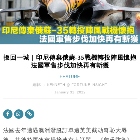
手
財經｜黑石傳再籌逾360億美元 支援Anthropic租用
11:40
Google晶片
財經｜美商務部擬擴大金屬關稅範圍 14類產品或加徵
10:57
25%
本地｜新世界K11 9月升級會員制度 增鉑金卡級別鎖
18:15
定高消費客群
扳回一城｜印尼傳棄俄蘇-35戰機轉投陣風懷抱
財經｜本港6月零售額連升14個月 珠寶鐘錶銷售升勢
17:40
法國軍售步伐加快再有斬獲
最強
財經｜滙控重啟最多10億美元回購 派息比率目標維持
FEATURE
16:33
50%
編輯 ：
KENNETH @ FORTUNE INSIGHT
財經｜SA售股自救後再出手 斥4億美元押注未上市公
15:59
January 31, 2022
司
財經｜精星香港夥菜鳥拓全球智慧倉儲市場 加快海外
11:30
市場落地
地產｜大酒店中期轉賺2300萬元 斥21億翻新香港及
14:50
東京半島
法國去年遭遇澳洲潛艇訂單遭英美截劫奇恥大辱
國際｜特朗普赴洛杉磯高球場活動前 男子攜槍彈被捕
後，其後於軍售市場接連有大訂單。《詹氏防衛》
13:12