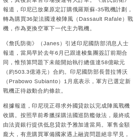
報道，印尼已放棄原定訂購俄羅斯蘇-35戰機計劃，
財經｜香港7月PMI回落至51 企業擴張放慢兼縮減人
12:30
轉為購買36架法國達梭陣風（Dassault Rafale）戰
手
機，作為更換空軍下一代主力戰機。
財經｜黑石傳再籌逾360億美元 支援Anthropic租用
11:40
Google晶片
《詹氏防衛》（Janes）引述印尼國防部消息人士
財經｜美商務部擬擴大金屬關稅範圍 14類產品或加徵
10:57
25%
報道，當局早於去年6月已跟達梭集團簽訂前期合
本地｜新世界K11 9月升級會員制度 增鉑金卡級別鎖
18:15
同，惟預算問題下未能開始執行總值達58億歐元
定高消費客群
（約503.3億港元）合約。印尼國防部長普拉博沃
財經｜本港6月零售額連升14個月 珠寶鐘錶銷售升勢
17:40
（Prabowo Subianto）1月底表示，軍方已選定新
最強
戰機正待啟動合約條款。
財經｜滙控重啟最多10億美元回購 派息比率目標維持
16:33
50%
根據報道，印尼現正尋求外國貸款以完成陣風戰機
收購。按照早前希臘採購法國巡防艦做法，最終或
由法資銀行提供低息貸款予雅加達當局。軍售金額
龐大，有意購買軍備國家遇上融資問題絕非罕見，