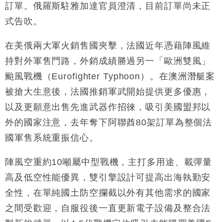
訂單。俄羅斯駐雅加達官員澄清，目前訂單尚未正
式告吹。
在美俄兩大軍火銷售國夾擊，法國近年憑藉陣風維
持對外軍售門路，外銷成績勝過另一「歐洲雙風」
颱風戰機（Eurofighter Typhoon）。在澳洲潛艇案
被搶大生意後，法國推銷軍武開始提供更多優惠，
以及更願意出售先進武器作招徠，吸引美國盟邦以
外的國家注意，去年奪下阿聯酋80架訂單為整個法
國軍售系統重振信心。
陣風空重約10噸屬中型戰機，主打多用途、載彈量
高及低空性能優異，雙引擎設計可提高出海執勤安
全性，在單純國土防空攔截以外有其他需求的國家
之間受歡迎，自服役後一直更新電子設備及整合法