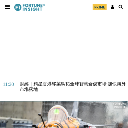
財經｜SA售股自救後再出手 斥4億美元押注未上市公
15:59
司
財經｜精星香港夥菜鳥拓全球智慧倉儲市場 加快海外
11:30
市場落地
地產｜大酒店中期轉賺2300萬元 斥21億翻新香港及
14:50
東京半島
國際｜特朗普赴洛杉磯高球場活動前 男子攜槍彈被捕
13:12
財經｜香港7月PMI回落至51 企業擴張放慢兼縮減人
12:30