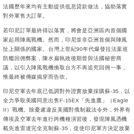
法國歷年來均有主動提供低息貸款做法，協助落實
對外軍售大訂單。
若印尼訂單最終得以落實，將會是亞洲區內首個國
家起用陣風戰機。然而，印尼並非亞洲首個與陣風
扯上關係的國家。台灣上世紀90年代爆發拉法葉巡
防艦回佣弊案，陳水扁執政後期曾與法國秘密商
議，以引入陣風戰機換取台方不再追究回佣一事，
惟最終被傳媒揭穿而告吹。
印尼空軍去年底已低調對外證實放棄採購蘇-35，以
全力爭取美國同意出售F-15EX「先進鷹」（Eagle
II）戰機。除憂慮違反美國對俄制裁法令外，外界有
傳埃及空軍去年進行跨機種演習後，發現陣風憑機
載先進雷達完全克制蘇-35，促使印尼軍方決定放棄