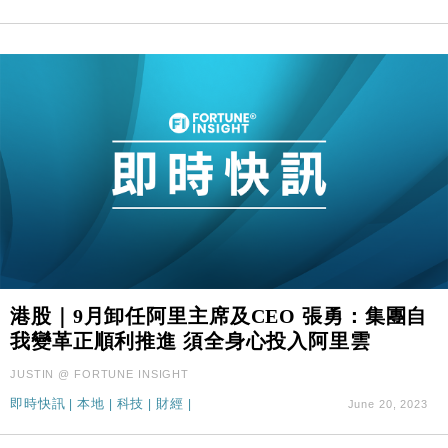
港股｜9月卸任阿里主席及CEO 張勇：集團自
我變革正順利推進 須全身心投入阿里雲
JUSTIN @ FORTUNE INSIGHT
即時快訊
|
本地
|
科技
|
財經
|
June 20, 2023