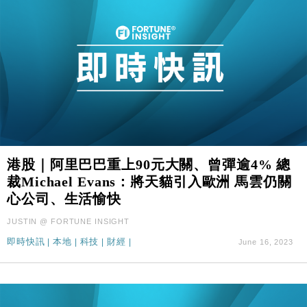
港股｜阿里巴巴重上90元大關、曾彈逾4% 總
裁Michael Evans：將天貓引入歐洲 馬雲仍關
心公司、生活愉快
JUSTIN @ FORTUNE INSIGHT
即時快訊
|
本地
|
科技
|
財經
|
June 16, 2023