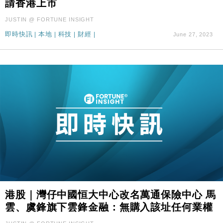
11:12
請香港上市
張
JUSTIN @ FORTUNE INSIGHT
財經｜SA售股自救後再出手 斥4億美元押注未上市公
15:59
司
即時快訊
|
本地
|
科技
|
財經
|
June 27, 2023
港股｜灣仔中國恒大中心改名萬通保險中心 馬
雲、虞鋒旗下雲鋒金融：無購入該址任何業權