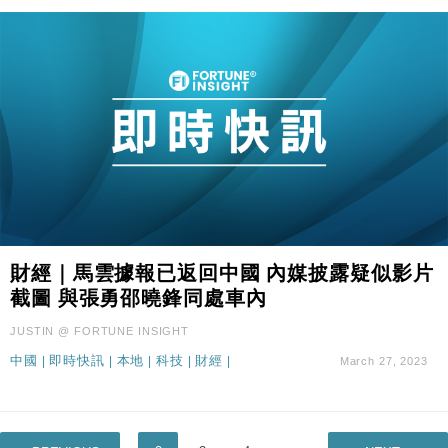
財經｜馬雲據報已返回中國 內媒披露疑似影片
截圖 與張勇邵曉鋒同處車內
JUSTIN @ FORTUNE INSIGHT
中國
|
即時快訊
|
本地
|
科技
|
財經
|
March 27, 2023