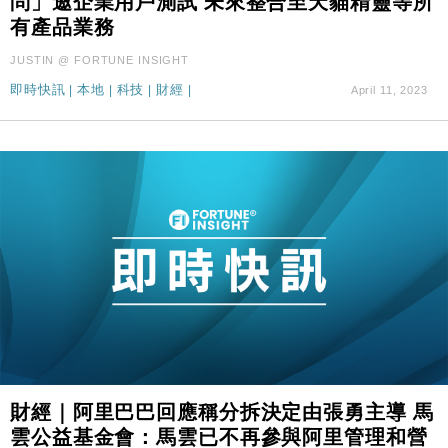
問」邀企業用戶測試 未來整合至天貓精靈等所
有產品業務
JUSTIN @ FORTUNE INSIGHT
即時快訊
|
本地
|
科技
|
財經
|
April 11, 2023
財經｜阿里巴巴回應稱分拆決定由張勇主導 馬
雲公益基金會：馬雲已不再參與阿里管理和營