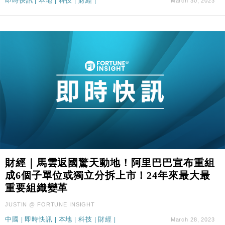
即時快訊
|
本地
|
科技
|
財經
|
March 30, 2023
財經｜馬雲返國驚天動地！阿里巴巴宣布重組
成6個子單位或獨立分拆上市！24年來最大最
重要組織變革
JUSTIN @ FORTUNE INSIGHT
中國
|
即時快訊
|
本地
|
科技
|
財經
|
March 28, 2023