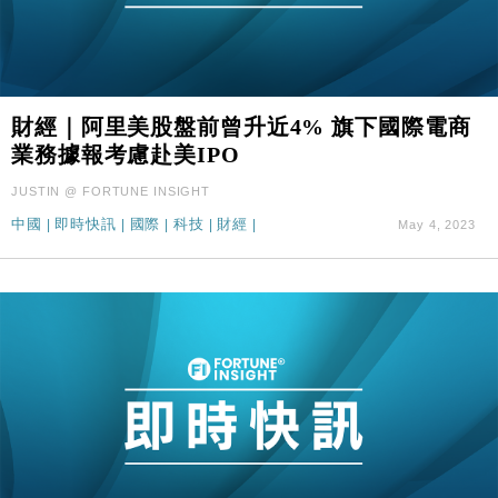
財經｜阿里美股盤前曾升近4% 旗下國際電商
業務據報考慮赴美IPO
JUSTIN @ FORTUNE INSIGHT
中國
|
即時快訊
|
國際
|
科技
|
財經
|
May 4, 2023