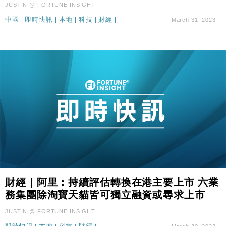
JUSTIN @ FORTUNE INSIGHT
中國
|
即時快訊
|
本地
|
科技
|
財經
|
March 31, 2023
財經｜阿里：持續評估轉換在港主要上市 六業
務集團除淘寶天貓皆可獨立融資或尋求上市
JUSTIN @ FORTUNE INSIGHT