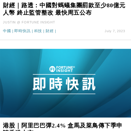
財經｜路透：中國對螞蟻集團罰款至少80億元
司
人幣 終止監管整改 最快周五公布
財經｜華僑銀行上半年淨利創新高 中期息增15%至
18:31
47仙
JUSTIN @ FORTUNE INSIGHT
財經｜滙豐上調香港今年GDP預測至4.5% 看好貿易
17:33
中國
|
即時快訊
|
科技
|
財經
|
July 7, 2023
及消費表現
本地｜假冒內地執法人員要求交「保證金」 43歲女子
16:47
損失近6900萬元
財經｜日經失守6.5萬點後回穩 全周仍升近2%
16:05
財經｜恒隆10月換帥 玩具「反」斗城亞洲CEO蔡德
15:47
粦接任
財經｜韓股反覆波動收跌 連挫7周創逾3年最長跌勢
15:11
財經｜內地7月美元計價出口增近24%勝預期 貿易順
13:44
差達1125億美元
財經｜日本春季三度入市撐日圓 4月單日斥6.28萬億
12:44
日圓干預創新高
港股｜阿里巴巴彈2.4% 盒馬及菜鳥傳下季申
國際｜特朗普料美伊戰事快結束 承認部分彈藥庫存緊