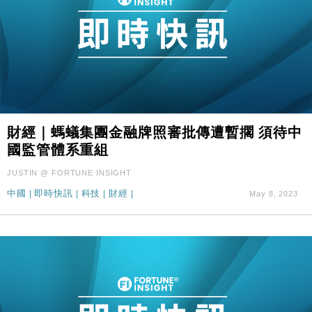
財經｜螞蟻集團金融牌照審批傳遭暫擱 須待中
國監管體系重組
JUSTIN @ FORTUNE INSIGHT
中國
|
即時快訊
|
科技
|
財經
|
May 8, 2023