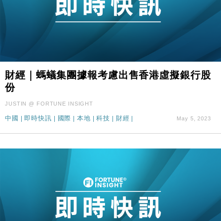
財經｜螞蟻集團據報考慮出售香港虛擬銀行股
份
JUSTIN @ FORTUNE INSIGHT
中國
|
即時快訊
|
國際
|
本地
|
科技
|
財經
|
May 5, 2023