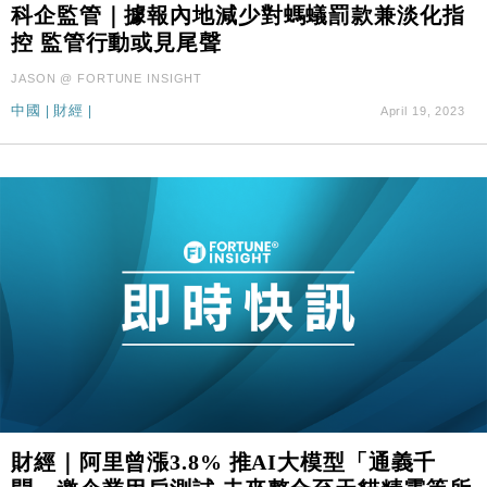
科企監管｜據報內地減少對螞蟻罰款兼淡化指
控 監管行動或見尾聲
JASON @ FORTUNE INSIGHT
中國
|
財經
|
April 19, 2023
財經｜阿里曾漲3.8% 推AI大模型「通義千