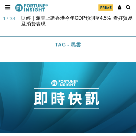
47仙
財經｜滙豐上調香港今年GDP預測至4.5% 看好貿易
17:33
及消費表現
本地｜假冒內地執法人員要求交「保證金」 43歲女子
16:47
損失近6900萬元
財經｜日經失守6.5萬點後回穩 全周仍升近2%
TAG - 馬雲
16:05
財經｜恒隆10月換帥 玩具「反」斗城亞洲CEO蔡德
15:47
粦接任
財經｜韓股反覆波動收跌 連挫7周創逾3年最長跌勢
15:11
財經｜內地7月美元計價出口增近24%勝預期 貿易順
13:44
差達1125億美元
財經｜日本春季三度入市撐日圓 4月單日斥6.28萬億
12:44
日圓干預創新高
國際｜特朗普料美伊戰事快結束 承認部分彈藥庫存緊
11:12
張
財經｜SA售股自救後再出手 斥4億美元押注未上市公
15:59