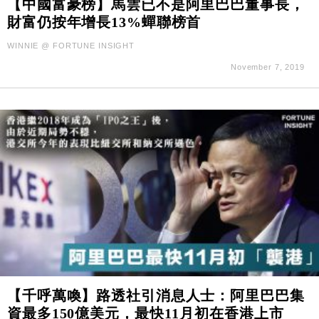
【中國富豪榜】馬雲已不是阿里巴巴董事長，
財富仍按年增長13%蟬聯榜首
財經｜SA售股自救後再出手 斥4億美元押注未上市公
15:59
司
WINNIE @ FORTUNE INSIGHT
November 7, 2019
【千呼萬喚】路透社引消息人士：阿里巴巴集
資最多150億美元，最快11月初在香港上市