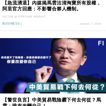
【急流湧退】內媒揭馬雲沽清淘寶所有股權，
阿里官方回應：不影響合夥人機制。
VICTOR @ FORTUNE INSIGHT
BUSINESS
|
January 7, 2019
【警世良言】中美貿易戰陰霾下何去何從？馬
雲：唯有改變自己！