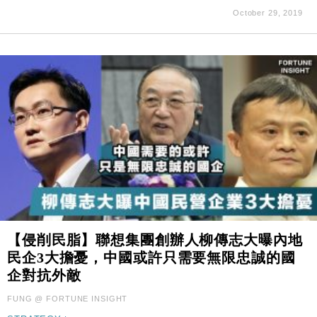
October 29, 2019
【侵削民脂】聯想集團創辦人柳傳志大曝內地
民企3大擔憂，中國或許只需要無限忠誠的國
企對抗外敵
FUNG @ FORTUNE INSIGHT