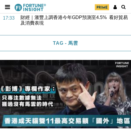
財經｜滙豐上調香港今年GDP預測至4.5% 看好貿易
17:33
及消費表現
本地｜假冒內地執法人員要求交「保證金」 43歲女子
16:47
損失近6900萬元
財經｜日經失守6.5萬點後回穩 全周仍升近2%
16:05
TAG - 馬雲
財經｜恒隆10月換帥 玩具「反」斗城亞洲CEO蔡德
15:47
粦接任
財經｜韓股反覆波動收跌 連挫7周創逾3年最長跌勢
15:11
財經｜內地7月美元計價出口增近24%勝預期 貿易順
13:44
差達1125億美元
財經｜日本春季三度入市撐日圓 4月單日斥6.28萬億
12:44
日圓干預創新高
國際｜特朗普料美伊戰事快結束 承認部分彈藥庫存緊
11:12
張
財經｜SA售股自救後再出手 斥4億美元押注未上市公
15:59
司