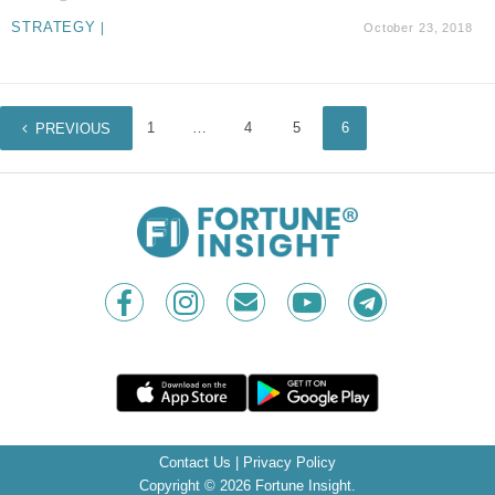
STRATEGY
|
October 23, 2018
1
…
4
5
6
PREVIOUS
Contact Us
|
Privacy Policy
Copyright © 2026 Fortune Insight.