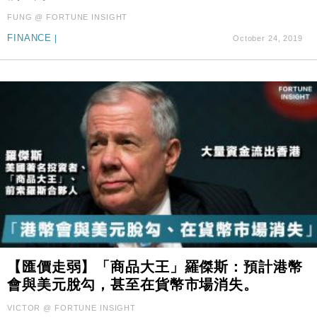
FUNG @ FORTUNE INSIGHT
FINANCE
|
October 24, 2019
【匯價走弱】「商品大王」羅傑斯：預計港幣
會與美元脫勾，甚至在貨幣市場消失。
VICTOR @ FORTUNE INSIGHT