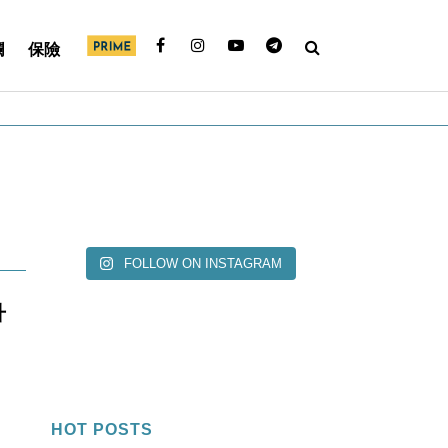
欄
保險
FOLLOW ON INSTAGRAM
升
HOT POSTS