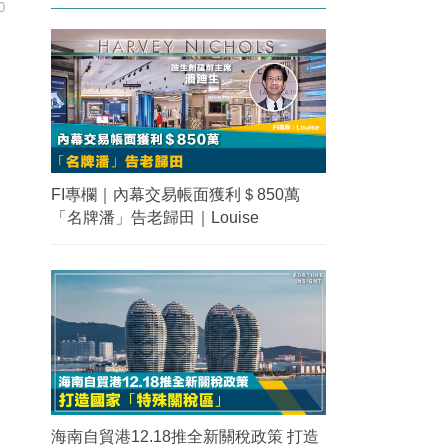
0
FI專欄｜內幕交易帳面獲利＄850萬
「名牌潘」告老歸田｜Louise
海南自貿港12.18推全新關稅政策 打造