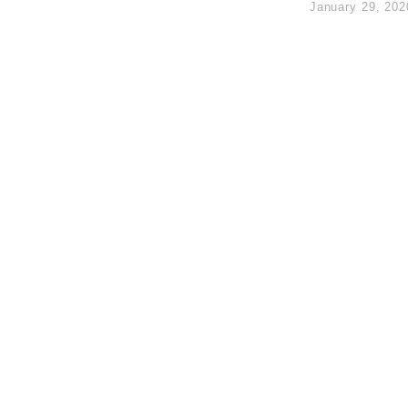
January 29, 202
14類產品或加徵25%
度 增鉑金卡級別鎖定高消費客群
 珠寶鐘錶銷售升勢最強
派息比率目標維持50%