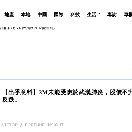
地產
本地
中國
國際
科技
生活
專訪
專
億美元押注未上市公司
儲市場 加快海外市場落地
斥21億翻新香港及東京半島
 男子攜槍彈被捕
業擴張放慢兼縮減人手
hropic租用Google晶片
14類產品或加徵25%
度 增鉑金卡級別鎖定高消費客群
 珠寶鐘錶銷售升勢最強
派息比率目標維持50%
【出乎意料】3M未能受惠於武漢肺炎，股價不
億美元押注未上市公司
反跌。
儲市場 加快海外市場落地
斥21億翻新香港及東京半島
 男子攜槍彈被捕
業擴張放慢兼縮減人手
VICTOR @ FORTUNE INSIGHT
hropic租用Google晶片