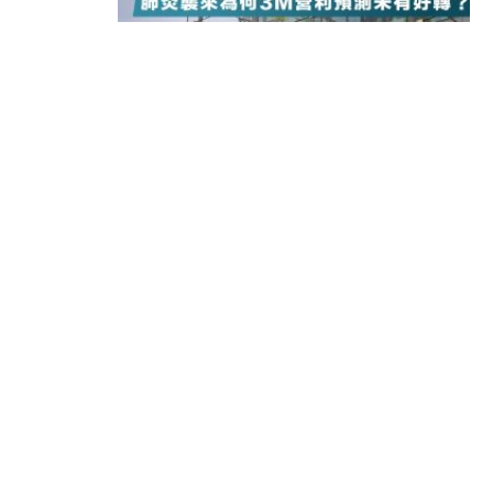
10:57
財經｜美商務部擬擴大金屬關稅範圍 
18:15
本地｜新世界K11 9月升級會員制
17:40
財經｜本港6月零售額連升14個月
16:33
財經｜滙控重啟最多10億美元回購 