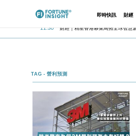
即時快訊
財經
15:59
財經｜SA售股自救後再出手 斥4
11:30
財經｜精星香港夥菜鳥拓全球智慧倉
14:50
地產｜大酒店中期轉賺2300萬元 
13:12
國際｜特朗普赴洛杉磯高球場活動前
12:30
財經｜香港7月PMI回落至51 企
11:40
財經｜黑石傳再籌逾360億美元 支援Ant
10:57
財經｜美商務部擬擴大金屬關稅範圍 
18:15
本地｜新世界K11 9月升級會員制
TAG - 營利預測
17:40
財經｜本港6月零售額連升14個月
16:33
財經｜滙控重啟最多10億美元回購 
15:59
財經｜SA售股自救後再出手 斥4
11:30
財經｜精星香港夥菜鳥拓全球智慧倉
14:50
地產｜大酒店中期轉賺2300萬元 
13:12
國際｜特朗普赴洛杉磯高球場活動前
12:30
財經｜香港7月PMI回落至51 企
11:40
財經｜黑石傳再籌逾360億美元 支援Ant