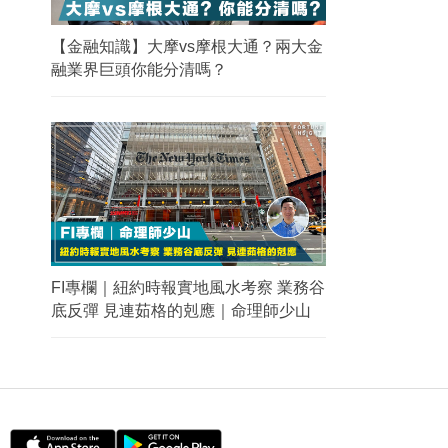
【金融知識】大摩vs摩根大通？兩大金
融業界巨頭你能分清嗎？
FI專欄｜紐約時報實地風水考察 業務谷
底反彈 見連茹格的剋應｜命理師少山