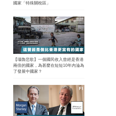
國家「特殊關稅區」
【瑙魯悲歌】一個國民收入曾經是香港
兩倍的國家，為甚麼在短短10年內淪為
了發展中國家？