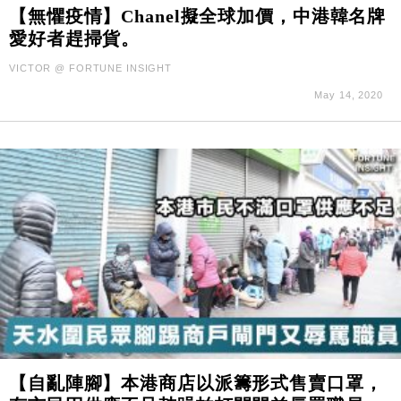
國際｜特朗普料美伊戰事快結束 承認部分彈藥庫存緊
11:12
【無懼疫情】Chanel擬全球加價，中港韓名牌
張
愛好者趕掃貨。
財經｜SA售股自救後再出手 斥4億美元押注未上市公
15:59
VICTOR @ FORTUNE INSIGHT
司
May 14, 2020
財經｜華僑銀行上半年淨利創新高 中期息增15%至
18:31
47仙
財經｜滙豐上調香港今年GDP預測至4.5% 看好貿易
17:33
及消費表現
本地｜假冒內地執法人員要求交「保證金」 43歲女子
16:47
損失近6900萬元
財經｜日經失守6.5萬點後回穩 全周仍升近2%
16:05
財經｜恒隆10月換帥 玩具「反」斗城亞洲CEO蔡德
15:47
粦接任
財經｜韓股反覆波動收跌 連挫7周創逾3年最長跌勢
15:11
財經｜內地7月美元計價出口增近24%勝預期 貿易順
13:44
【自亂陣腳】本港商店以派籌形式售賣口罩，
差達1125億美元