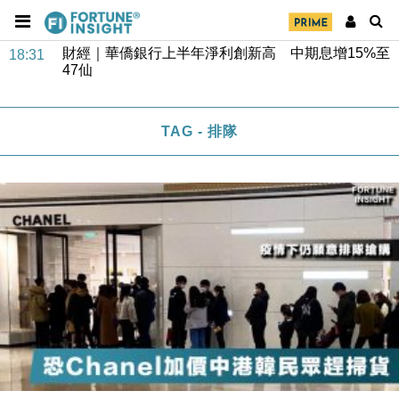
財經｜華僑銀行上半年淨利創新高 中期息增15%至
18:31
47仙
財經｜滙豐上調香港今年GDP預測至4.5% 看好貿易
17:33
及消費表現
TAG - 排隊
本地｜假冒內地執法人員要求交「保證金」 43歲女子
16:47
損失近6900萬元
財經｜日經失守6.5萬點後回穩 全周仍升近2%
16:05
財經｜恒隆10月換帥 玩具「反」斗城亞洲CEO蔡德
15:47
粦接任
財經｜韓股反覆波動收跌 連挫7周創逾3年最長跌勢
15:11
財經｜內地7月美元計價出口增近24%勝預期 貿易順
13:44
差達1125億美元
財經｜日本春季三度入市撐日圓 4月單日斥6.28萬億
12:44
日圓干預創新高