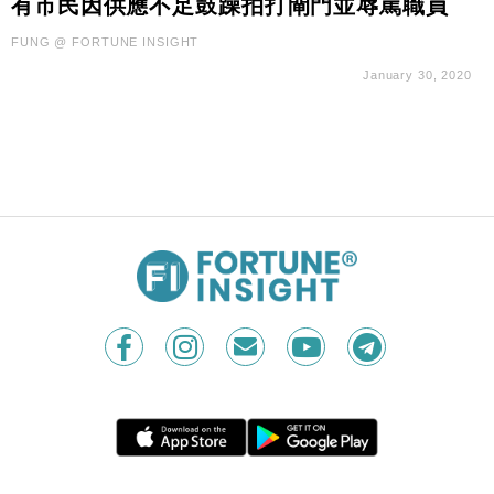
有市民因供應不足鼓躁拍打閘門並辱罵職員
財經｜日本春季三度入市撐日圓 4月單日斥6.28萬億
12:44
日圓干預創新高
FUNG @ FORTUNE INSIGHT
國際｜特朗普料美伊戰事快結束 承認部分彈藥庫存緊
11:12
January 30, 2020
張
財經｜SA售股自救後再出手 斥4億美元押注未上市公
15:59
司