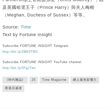
及英國哈里王子（Prince Harry）與夫人梅根
（Meghan, Duchess of Sussex）等等。
Source:
Time
Text by Fortune Insight
Subscribe FORTUNE INSIGHT Telegram:
http://bit.ly/2M63TRO
Subscribe FORTUNE INSIGHT YouTube channel:
http://bit.ly/2FgJTen
《時代雜誌》
25
Time Magazine
網上最有影響力
香港示威者