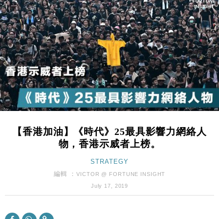
財經｜日經失守6.5萬點後回穩 全周仍升近2%
16:05
財經｜恒隆10月換帥 玩具「反」斗城亞洲CEO蔡德
15:47
粦接任
財經｜韓股反覆波動收跌 連挫7周創逾3年最長跌勢
15:11
財經｜內地7月美元計價出口增近24%勝預期 貿易順
13:44
差達1125億美元
財經｜日本春季三度入市撐日圓 4月單日斥6.28萬億
12:44
日圓干預創新高
【香港加油】《時代》25最具影響力網絡人
國際｜特朗普料美伊戰事快結束 承認部分彈藥庫存緊
11:12
物，香港示威者上榜。
張
財經｜SA售股自救後再出手 斥4億美元押注未上市公
STRATEGY
15:59
司
編輯 ：
VICTOR @ FORTUNE INSIGHT
財經｜華僑銀行上半年淨利創新高 中期息增15%至
18:31
July 17, 2019
47仙
財經｜滙豐上調香港今年GDP預測至4.5% 看好貿易
17:33