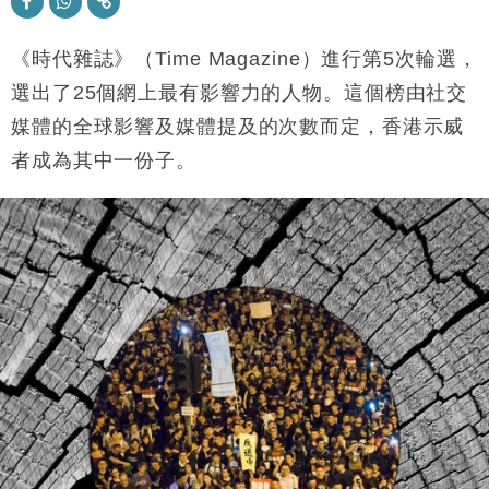
及消費表現
本地｜假冒內地執法人員要求交「保證金」 43歲女子
16:47
損失近6900萬元
《時代雜誌》（Time Magazine）進行第5次輪選，
財經｜日經失守6.5萬點後回穩 全周仍升近2%
選出了25個網上最有影響力的人物。這個榜由社交
16:05
媒體的全球影響及媒體提及的次數而定，香港示威
財經｜恒隆10月換帥 玩具「反」斗城亞洲CEO蔡德
15:47
者成為其中一份子。
粦接任
財經｜韓股反覆波動收跌 連挫7周創逾3年最長跌勢
15:11
財經｜內地7月美元計價出口增近24%勝預期 貿易順
13:44
差達1125億美元
財經｜日本春季三度入市撐日圓 4月單日斥6.28萬億
12:44
日圓干預創新高
國際｜特朗普料美伊戰事快結束 承認部分彈藥庫存緊
11:12
張
財經｜SA售股自救後再出手 斥4億美元押注未上市公
15:59
司