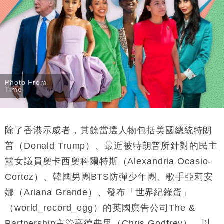
Photo From
Time
除了香港示威者，其餘當選人物包括美國總統特朗
普（Donald Trump）、最近被特朗普所針對的民主
黨女議員奧卡西奧科爾特斯（Alexandria Ocasio-
Cortez）、韓國男團BTS防彈少年團、歌手亞莉安
娜（Ariana Grande）、發布「世界紀錄蛋」
（world_record_egg）的英國廣告公司The &
Partnership主管高德弗里（Chris Godfrey），以