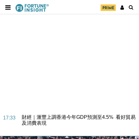
財經｜華僑銀行上半年淨利創新高 中期息增15%至
18:31
47仙
財經｜滙豐上調香港今年GDP預測至4.5% 看好貿易
17:33
及消費表現
本地｜假冒內地執法人員要求交「保證金」 43歲女子
16:47
損失近6900萬元