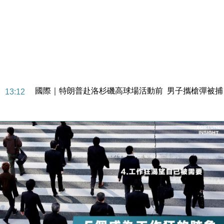
地產｜大酒店中期轉賺2300萬元 斥21億翻新香港及
14:50
東京半島
國際｜特朗普赴洛杉磯高球場活動前 男子攜槍彈被捕
13:12
財經｜香港7月PMI回落至51 企業擴張放慢兼縮減人
12:30
手
財經｜黑石傳再籌逾360億美元 支援Anthropic租用
11:40
Google晶片
財經｜美商務部擬擴大金屬關稅範圍 14類產品或加徵
10:57
25%
本地｜新世界K11 9月升級會員制度 增鉑金卡級別鎖
18:15
定高消費客群
財經｜本港6月零售額連升14個月 珠寶鐘錶銷售升勢
17:40