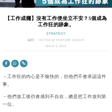
最強
財經｜滙控重啟最多10億美元回購 派息比率目標維持
16:33
50%
【工作成癮】沒有工作便坐立不安？5個成為
財經｜SHEIN傳最快8月中招股 估值料降至400億美
15:11
工作狂的跡象。
元以下
本地｜HK Express推飛行套票 兩程低至448元加2元
STRATEGY
13:49
可多飛一程
編輯 ：
VICTOR @ FORTUNE INSIGHT
地產｜大酒店中期轉賺2300萬元 斥21億翻新香港及
14:50
March 5, 2019
東京半島
國際｜特朗普赴洛杉磯高球場活動前 男子攜槍彈被捕
13:12
財經｜香港7月PMI回落至51 企業擴張放慢兼縮減人
12:30
手
－工作狂的內心是不愉快的，但他們不會承認這件
財經｜黑石傳再籌逾360億美元 支援Anthropic租用
事。
11:40
Google晶片
財經｜美商務部擬擴大金屬關稅範圍 14類產品或加徵
－他們放工後仍會感到不自在，總是把工作放到第
10:57
25%
一位。
本地｜新世界K11 9月升級會員制度 增鉑金卡級別鎖
18:15