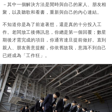
定高消費客群
－其中一個解決方法是閒時與自己的家人、朋友相
財經｜本港6月零售額連升14個月 珠寶鐘錶銷售升勢
17:40
聚，以及聽歌和看書，重新與自己的內心連結。
最強
財經｜滙控重啟最多10億美元回購 派息比率目標維持
16:33
不知道你是為了前途著想，還是真的十分投入工
50%
作。老闆放工後傳訊息，你總是第一個回覆；數星
財經｜SHEIN傳最快8月中招股 估值料降至400億美
15:11
元以下
期後才需完成的項目，你通宵達旦提前做好。直到
本地｜HK Express推飛行套票 兩程低至448元加2元
13:49
親人、朋友善意提醒，你依舊故我，意識不到自己
可多飛一程
已經成為「工作狂」。