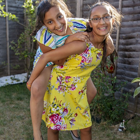
東京半島
國際｜特朗普赴洛杉磯高球場活動前 男子攜槍彈被捕
13:12