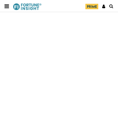
財經｜日經失守6.5萬點後回穩 全周仍升近2%
16:05