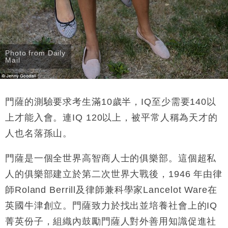
Photo from Daily
Mail
門薩的測驗要求考生滿10歲半，IQ至少需要140以
上才能入會。連IQ 120以上，被平常人稱為天才的
人也名落孫山。
門薩是一個全世界高智商人士的俱樂部。這個超私
人的俱樂部建立於第二次世界大戰後，1946 年由律
師Roland Berrill及律師兼科學家Lancelot Ware在
英國牛津創立。門薩致力於找出並培養社會上的IQ
菁英份子，組織內鼓勵門薩人對外善用知識促進社