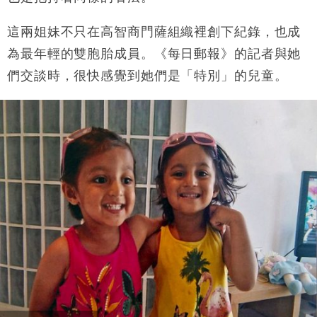
這兩姐妹不只在高智商門薩組織裡創下紀錄，也成
為最年輕的雙胞胎成員。《每日郵報》的記者與她
們交談時，很快感覺到她們是「特別」的兒童。