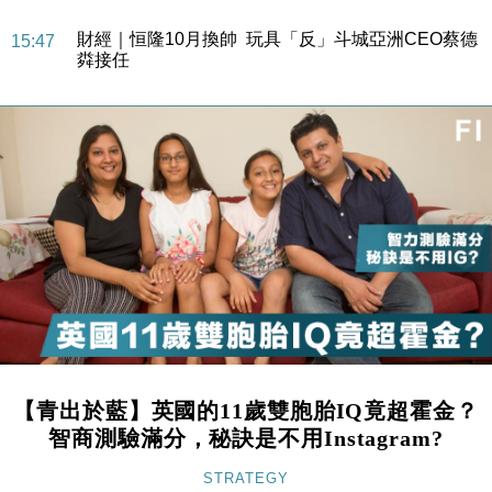
財經｜恒隆10月換帥 玩具「反」斗城亞洲CEO蔡德
15:47
粦接任
財經｜韓股反覆波動收跌 連挫7周創逾3年最長跌勢
15:11
財經｜內地7月美元計價出口增近24%勝預期 貿易順
13:44
差達1125億美元
財經｜日本春季三度入市撐日圓 4月單日斥6.28萬億
12:44
日圓干預創新高
國際｜特朗普料美伊戰事快結束 承認部分彈藥庫存緊
11:12
張
財經｜SA售股自救後再出手 斥4億美元押注未上市公
15:59
司
財經｜精星香港夥菜鳥拓全球智慧倉儲市場 加快海外
11:30
市場落地
【青出於藍】英國的11歲雙胞胎IQ竟超霍金？
地產｜大酒店中期轉賺2300萬元 斥21億翻新香港及
14:50
智商測驗滿分，秘訣是不用Instagram?
東京半島
國際｜特朗普赴洛杉磯高球場活動前 男子攜槍彈被捕
STRATEGY
13:12