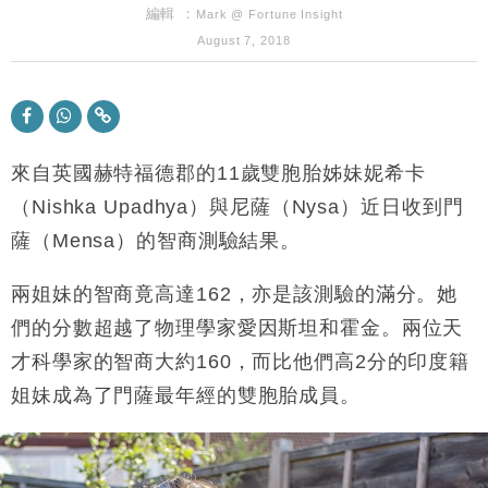
編輯 ：
Mark @ Fortune Insight
財經｜日經失守6.5萬點後回穩 全周仍升近2%
16:05
August 7, 2018
財經｜恒隆10月換帥 玩具「反」斗城亞洲CEO蔡德
15:47
粦接任
財經｜韓股反覆波動收跌 連挫7周創逾3年最長跌勢
15:11
來自英國赫特福德郡的11歲雙胞胎姊妹妮希卡
財經｜內地7月美元計價出口增近24%勝預期 貿易順
（Nishka Upadhya）與尼薩（Nysa）近日收到門
13:44
差達1125億美元
薩（Mensa）的智商測驗結果。
財經｜日本春季三度入市撐日圓 4月單日斥6.28萬億
12:44
日圓干預創新高
兩姐妹的智商竟高達162，亦是該測驗的滿分。她
國際｜特朗普料美伊戰事快結束 承認部分彈藥庫存緊
11:12
們的分數超越了物理學家愛因斯坦和霍金。兩位天
張
才科學家的智商大約160，而比他們高2分的印度籍
財經｜SA售股自救後再出手 斥4億美元押注未上市公
15:59
司
姐妹成為了門薩最年經的雙胞胎成員。
財經｜精星香港夥菜鳥拓全球智慧倉儲市場 加快海外
11:30
市場落地
地產｜大酒店中期轉賺2300萬元 斥21億翻新香港及
14:50