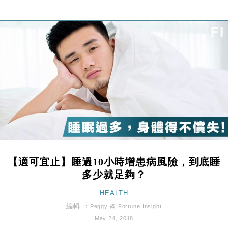
財經｜香港7月PMI回落至51 企業擴張放慢兼縮減人
12:30
手
財經｜黑石傳再籌逾360億美元 支援Anthropic租用
11:40
Google晶片
財經｜美商務部擬擴大金屬關稅範圍 14類產品或加徵
10:57
25%
本地｜新世界K11 9月升級會員制度 增鉑金卡級別鎖
18:15
定高消費客群
財經｜本港6月零售額連升14個月 珠寶鐘錶銷售升勢
17:40
最強
財經｜滙控重啟最多10億美元回購 派息比率目標維持
16:33
50%
【適可宜止】睡過10小時增患病風險，到底睡
財經｜SHEIN傳最快8月中招股 估值料降至400億美
15:11
多少就足夠？
元以下
本地｜HK Express推飛行套票 兩程低至448元加2元
HEALTH
13:49
可多飛一程
編輯 ：
Peggy @ Fortune Insight
地產｜大酒店中期轉賺2300萬元 斥21億翻新香港及
14:50
May 24, 2018