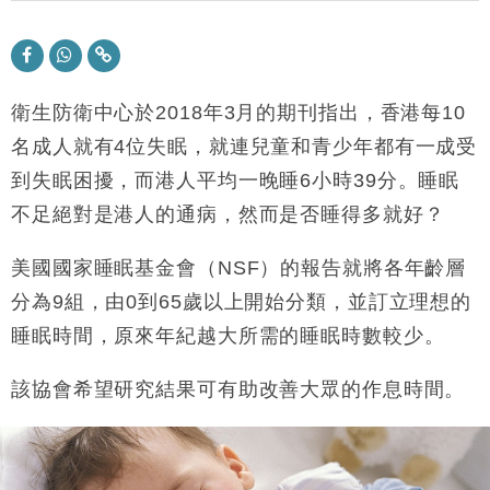
東京半島
國際｜特朗普赴洛杉磯高球場活動前 男子攜槍彈被捕
13:12
財經｜香港7月PMI回落至51 企業擴張放慢兼縮減人
12:30
手
衛生防衛中心於2018年3月的期刊指出，香港每10
財經｜黑石傳再籌逾360億美元 支援Anthropic租用
名成人就有4位失眠，就連兒童和青少年都有一成受
11:40
Google晶片
到失眠困擾，而港人平均一晚睡6小時39分。睡眠
財經｜美商務部擬擴大金屬關稅範圍 14類產品或加徵
10:57
不足絕對是港人的通病，然而是否睡得多就好？
25%
本地｜新世界K11 9月升級會員制度 增鉑金卡級別鎖
18:15
美國國家睡眠基金會（NSF）的報告就將各年齡層
定高消費客群
分為9組，由0到65歲以上開始分類，並訂立理想的
財經｜本港6月零售額連升14個月 珠寶鐘錶銷售升勢
17:40
最強
睡眠時間，原來年紀越大所需的睡眠時數較少。
財經｜滙控重啟最多10億美元回購 派息比率目標維持
16:33
50%
該協會希望研究結果可有助改善大眾的作息時間。
財經｜SHEIN傳最快8月中招股 估值料降至400億美
15:11
元以下
本地｜HK Express推飛行套票 兩程低至448元加2元
13:49