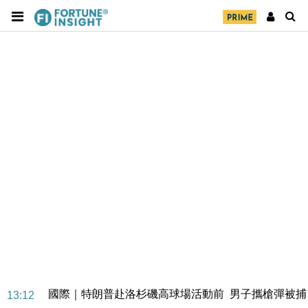
地產｜大酒店中期轉賺2300萬元 斥21億翻新香港及
14:50
東京半島
國際｜特朗普赴洛杉磯高球場活動前 男子攜槍彈被捕
13:12