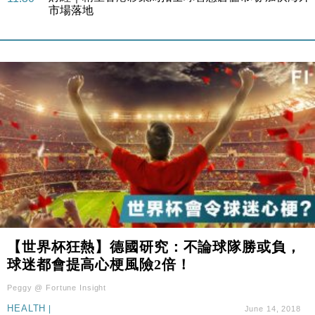
東京半島
國際｜特朗普赴洛杉磯高球場活動前 男子攜槍彈被捕
13:12
財經｜香港7月PMI回落至51 企業擴張放慢兼縮減人
12:30
手
財經｜黑石傳再籌逾360億美元 支援Anthropic租用
11:40
Google晶片
財經｜美商務部擬擴大金屬關稅範圍 14類產品或加徵
10:57
25%
本地｜新世界K11 9月升級會員制度 增鉑金卡級別鎖
18:15
定高消費客群
財經｜本港6月零售額連升14個月 珠寶鐘錶銷售升勢
17:40
最強
財經｜滙控重啟最多10億美元回購 派息比率目標維持
【世界杯狂熱】德國研究：不論球隊勝或負，
16:33
50%
球迷都會提高心梗風險2倍！
財經｜SA售股自救後再出手 斥4億美元押注未上市公
15:59
Peggy @ Fortune Insight
司
HEALTH
|
June 14, 2018
財經｜精星香港夥菜鳥拓全球智慧倉儲市場 加快海外