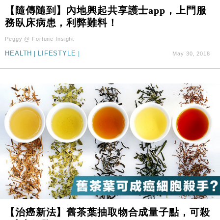
【隨傳隨到】內地興起共享護士app，上門服
務臥床病患，利弊難料！
Peggy @ Fortune Insight
HEALTH
|
LIFESTYLE
|
May 30, 2018
【治癌新法】舊茶葉抽取物合成量子點，可殺