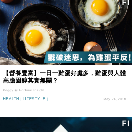
【營養豐富】一日一雞蛋好處多，雞蛋與人體
高膽固醇其實無關？
Peggy @ Fortune Insight
HEALTH
|
LIFESTYLE
|
May 24, 2018