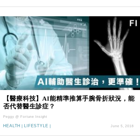
11:30
市場落地
地產｜大酒店中期轉賺2300萬元 斥21億翻新香港及
14:50
東京半島
國際｜特朗普赴洛杉磯高球場活動前 男子攜槍彈被捕
13:12
財經｜香港7月PMI回落至51 企業擴張放慢兼縮減人
12:30
手
財經｜黑石傳再籌逾360億美元 支援Anthropic租用
11:40
Google晶片
財經｜美商務部擬擴大金屬關稅範圍 14類產品或加徵
10:57
25%
本地｜新世界K11 9月升級會員制度 增鉑金卡級別鎖
18:15
【醫療科技】AI能精準推算手腕骨折狀況，能
定高消費客群
否代替醫生診症？
財經｜本港6月零售額連升14個月 珠寶鐘錶銷售升勢
17:40
最強
Peggy @ Fortune Insight
財經｜滙控重啟最多10億美元回購 派息比率目標維持
16:33
HEALTH
|
LIFESTYLE
|
June 5, 2018
50%