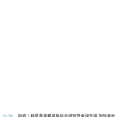
財經｜SA售股自救後再出手 斥4億美元押注未上市公
15:59
司
財經｜精星香港夥菜鳥拓全球智慧倉儲市場 加快海外
11:30
市場落地
地產｜大酒店中期轉賺2300萬元 斥21億翻新香港及
14:50