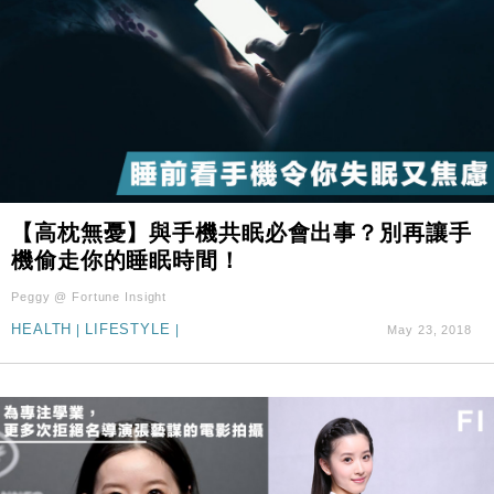
【高枕無憂】與手機共眠必會出事？別再讓手
機偷走你的睡眠時間！
Peggy @ Fortune Insight
HEALTH
|
LIFESTYLE
|
May 23, 2018