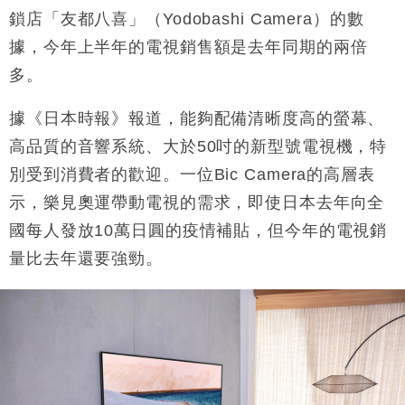
財經｜日經失守6.5萬點後回穩 全周仍升近2%
16:05
鎖店「友都八喜」（Yodobashi Camera）的數
據，今年上半年的電視銷售額是去年同期的兩倍
財經｜恒隆10月換帥 玩具「反」斗城亞洲CEO蔡德
15:47
粦接任
多。
財經｜韓股反覆波動收跌 連挫7周創逾3年最長跌勢
15:11
據《日本時報》報道，能夠配備清晰度高的螢幕、
財經｜內地7月美元計價出口增近24%勝預期 貿易順
13:44
高品質的音響系統、大於50吋的新型號電視機，特
差達1125億美元
別受到消費者的歡迎。一位Bic Camera的高層表
財經｜日本春季三度入市撐日圓 4月單日斥6.28萬億
12:44
示，樂見奧運帶動電視的需求，即使日本去年向全
日圓干預創新高
國每人發放10萬日圓的疫情補貼，但今年的電視銷
國際｜特朗普料美伊戰事快結束 承認部分彈藥庫存緊
11:12
張
量比去年還要強勁。
財經｜SA售股自救後再出手 斥4億美元押注未上市公
15:59
司