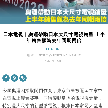
財經｜恒隆10月換帥 玩具「反」斗城亞洲CEO蔡德
15:47
粦接任
財經｜韓股反覆波動收跌 連挫7周創逾3年最長跌勢
15:11
財經｜內地7月美元計價出口增近24%勝預期 貿易順
13:44
差達1125億美元
日本電視｜奧運帶動日本大尺寸電視銷量 上半
財經｜日本春季三度入市撐日圓 4月單日斥6.28萬億
12:44
年銷售額為去年同期兩倍
日圓干預創新高
國際｜特朗普料美伊戰事快結束 承認部分彈藥庫存緊
FEATURE
11:12
張
編輯 ：
JENNY @ FORTUNE INSIGHT
財經｜SA售股自救後再出手 斥4億美元押注未上市公
15:59
July 28, 2021
司
財經｜華僑銀行上半年淨利創新高 中期息增15%至
18:31
47仙
財經｜滙豐上調香港今年GDP預測至4.5% 看好貿易
17:33
及消費表現
今屆奧運因採取閉門作賽，東京市民被逼留在家中
本地｜假冒內地執法人員要求交「保證金」 43歲女子
在電視上觀看賽事，同時帶動當地的電視機銷量，
16:47
損失近6900萬元
特別是大尺寸的新型號電視。根據日本家電大型連