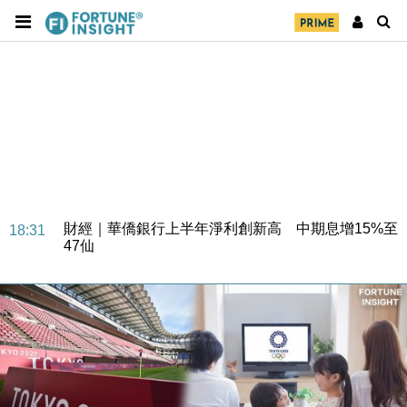
財經｜華僑銀行上半年淨利創新高 中期息增15%至
18:31
47仙
財經｜滙豐上調香港今年GDP預測至4.5% 看好貿易
17:33
及消費表現
本地｜假冒內地執法人員要求交「保證金」 43歲女子
16:47
損失近6900萬元
財經｜日經失守6.5萬點後回穩 全周仍升近2%
16:05