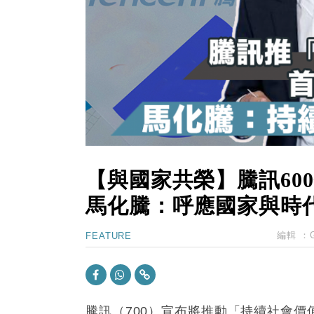
15:11
財經｜韓股反覆波動收跌 連挫7周
13:44
財經｜內地7月美元計價出口增近24
12:44
財經｜日本春季三度入市撐日圓 4月
11:12
國際｜特朗普料美伊戰事快結束 承
15:59
財經｜SA售股自救後再出手 斥4
【與國家共榮】騰訊60
馬化騰：呼應國家與時
編輯 ：
FEATURE
騰訊（700）宣布將推動「持續社會價