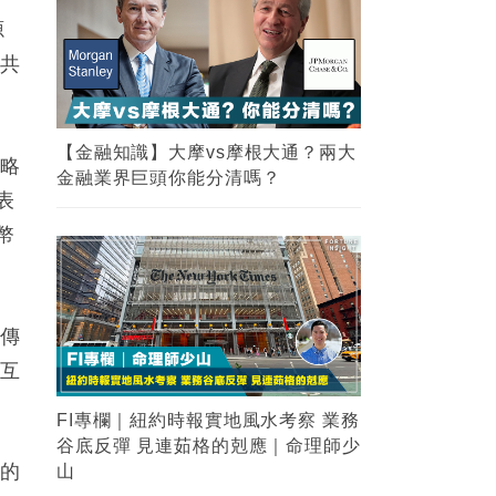
源
會共
戰略
表
幣
將傳
相互
域的