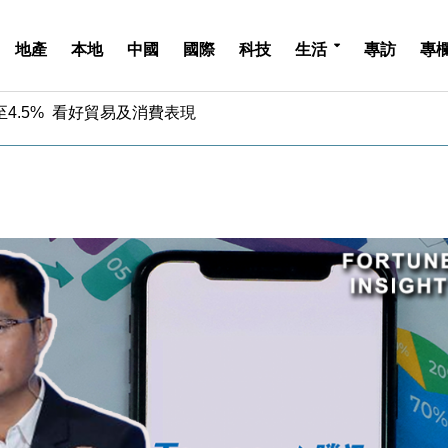
地產
本地
中國
國際
科技
生活
專訪
專
中期息增15%至47仙
4.5% 看好貿易及消費表現
金」 43歲女子損失近6900萬元
周仍升近2%
城亞洲CEO蔡德粦接任
創逾3年最長跌勢
%勝預期 貿易順差達1125億美元
單日斥6.28萬億日圓干預創新高
認部分彈藥庫存緊張
億美元押注未上市公司
中期息增15%至47仙
4.5% 看好貿易及消費表現
金」 43歲女子損失近6900萬元
周仍升近2%
城亞洲CEO蔡德粦接任