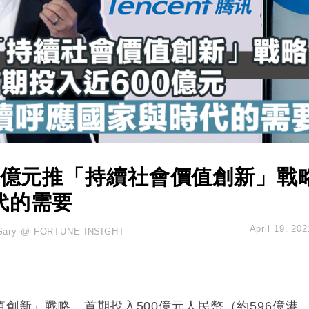
創逾3年最長跌勢
%勝預期 貿易順差達1125億美元
單日斥6.28萬億日圓干預創新高
認部分彈藥庫存緊張
億美元押注未上市公司
0億元推「持續社會價值創新」戰
代的需要
April 19, 202
Gary @ FORTUNE INSIGHT
值創新」戰略，首期投入500億元人民幣（約596億港