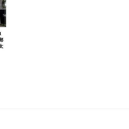
1
郵
太
、