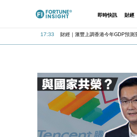
即時快訊
財經
18:31
財經｜華僑銀行上半年淨利創新高 
17:33
財經｜滙豐上調香港今年GDP預測至
16:47
本地｜假冒內地執法人員要求交「保證
16:05
財經｜日經失守6.5萬點後回穩 全
15:47
財經｜恒隆10月換帥 玩具「反」斗
15:11
財經｜韓股反覆波動收跌 連挫7周
13:44
財經｜內地7月美元計價出口增近24
12:44
財經｜日本春季三度入市撐日圓 4月
11:12
國際｜特朗普料美伊戰事快結束 承
15:59
財經｜SA售股自救後再出手 斥4
18:31
財經｜華僑銀行上半年淨利創新高 
17:33
財經｜滙豐上調香港今年GDP預測至
16:47
本地｜假冒內地執法人員要求交「保證
16:05
財經｜日經失守6.5萬點後回穩 全
15:47
財經｜恒隆10月換帥 玩具「反」斗