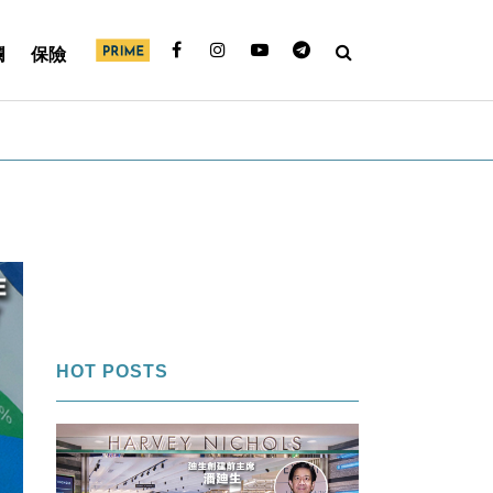
欄
保險
HOT POSTS
1
FI專欄｜內幕交易帳面獲利＄850萬
「名牌潘」告老歸田｜Louise