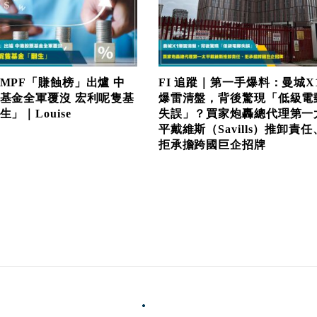
MPF「賺蝕榜」出爐 中
FI 追蹤｜第一手爆料：曼城X
基金全軍覆沒 宏利呢隻基
爆雷清盤，背後驚現「低級電
」｜Louise
失誤」？買家炮轟總代理第一
平戴維斯（Savills）推卸責任
拒承擔跨國巨企招牌