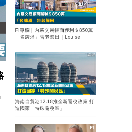
2
海南自貿港12.18推全新關稅政策 打
造國家「特殊關稅區」
3
【金融知識】大摩vs摩根大通？兩大
金融業界巨頭你能分清嗎？
4
FI專欄｜紐約時報實地風水考察 業務
谷底反彈 見連茹格的剋應｜命理師少
略
山
5
FI專欄｜香港失去了一個吋嘴敢言的
1
富豪｜Louise