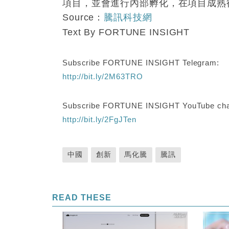
項目，並會進行內部孵化，在項目成熟
Source：
騰訊科技網
Text By FORTUNE INSIGHT
Subscribe FORTUNE INSIGHT Telegram:
http://bit.ly/2M63TRO
Subscribe FORTUNE INSIGHT YouTube cha
http://bit.ly/2FgJTen
中國
創新
馬化騰
騰訊
READ THESE