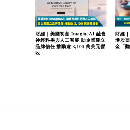
財經｜美國初創 ImagineAI 融會
財經｜
神經科學與人工智能 助企業建立
港股票
品牌信任 推動逾 3,100 萬美元營
金「翻生
收