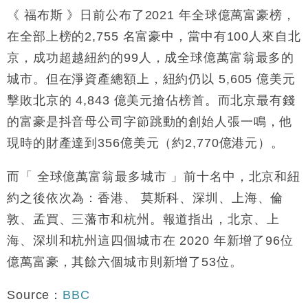
財經｜韓股反覆波動收跌 連挫7周創逾3年最長跌勢
15:11
《 福布斯 》日前公布了2021 年全球億萬富豪榜，
在全部上榜的2,755 名富豪中，當中有100人來自北
財經｜內地7月美元計價出口增近24%勝預期 貿易順
13:44
差達1125億美元
京，成功超越紐約的99人，成全球億萬富翁最多的
財經｜日本春季三度入市撐日圓 4月單日斥6.28萬億
12:44
城市。但在淨資產總額上，紐約仍以 5,605 億美元
日圓干預創新高
擊敗北京的 4,843 億美元搶佔榜首。而北京最有錢
國際｜特朗普料美伊戰事快結束 承認部分彈藥庫存緊
11:12
的富豪是抖音母公司字節跳動的創始人張一鳴，他
張
現時的財產達到356億美元（約2,770億港元）。
財經｜SA售股自救後再出手 斥4億美元押注未上市公
15:59
司
而「 全球億萬富翁最多城市 」前十名中，北京和紐
約之後依次為：香港、 莫斯科、深圳、上海、倫
敦、孟買、三藩市和杭州。報道指出，北京、上
海、深圳和杭州這四個城市在 2020 年新增了96位
億萬富豪，其餘六個城市則新增了53位。
Source：
BBC