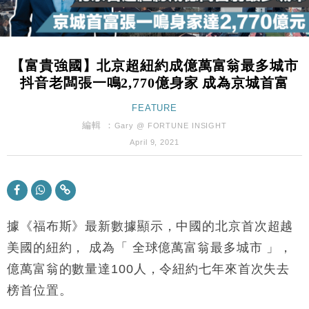
財經｜內地7月美元計價出口增近24%勝預期 貿易順
13:44
差達1125億美元
財經｜日本春季三度入市撐日圓 4月單日斥6.28萬億
12:44
日圓干預創新高
【富貴強國】北京超紐約成億萬富翁最多城市
國際｜特朗普料美伊戰事快結束 承認部分彈藥庫存緊
11:12
抖音老闆張一鳴2,770億身家 成為京城首富
張
財經｜SA售股自救後再出手 斥4億美元押注未上市公
FEATURE
15:59
司
編輯 ：
Gary @ FORTUNE INSIGHT
財經｜華僑銀行上半年淨利創新高 中期息增15%至
18:31
April 9, 2021
47仙
財經｜滙豐上調香港今年GDP預測至4.5% 看好貿易
17:33
及消費表現
本地｜假冒內地執法人員要求交「保證金」 43歲女子
16:47
損失近6900萬元
據《福布斯》最新數據顯示，中國的北京首次超越
財經｜日經失守6.5萬點後回穩 全周仍升近2%
美國的紐約， 成為「 全球億萬富翁最多城市 」，
16:05
億萬富翁的數量達100人，令紐約七年來首次失去
財經｜恒隆10月換帥 玩具「反」斗城亞洲CEO蔡德
15:47
榜首位置。
粦接任