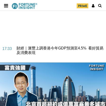
財經｜華僑銀行上半年淨利創新高 中期息增15%至
18:31
47仙
財經｜滙豐上調香港今年GDP預測至4.5% 看好貿易
17:33
及消費表現
本地｜假冒內地執法人員要求交「保證金」 43歲女子
16:47
損失近6900萬元
財經｜日經失守6.5萬點後回穩 全周仍升近2%
16:05
財經｜恒隆10月換帥 玩具「反」斗城亞洲CEO蔡德
15:47
粦接任
財經｜韓股反覆波動收跌 連挫7周創逾3年最長跌勢
15:11