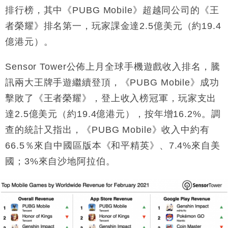
財經｜美商務部擬擴大金屬關稅範圍 14類產品或加徵
10:57
排行榜，其中《PUBG Mobile》超越同公司的《王
25%
者榮耀》排名第一，玩家課金達2.5億美元（約19.4
本地｜新世界K11 9月升級會員制度 增鉑金卡級別鎖
18:15
定高消費客群
億港元）。
財經｜本港6月零售額連升14個月 珠寶鐘錶銷售升勢
17:40
Sensor Tower公佈上月全球手機遊戲收入排名，騰
最強
訊兩大王牌手遊繼續登頂，《PUBG Mobile》成功
財經｜滙控重啟最多10億美元回購 派息比率目標維持
16:33
50%
擊敗了《王者榮耀》，登上收入榜冠軍，玩家支出
財經｜SHEIN傳最快8月中招股 估值料降至400億美
15:11
達2.5億美元（約19.4億港元），按年增16.2%。調
元以下
查的統計又指出，《PUBG Mobile》收入中約有
本地｜HK Express推飛行套票 兩程低至448元加2元
13:49
可多飛一程
66.5％來自中國區版本《和平精英》、7.4%來自美
國；3%來自沙地阿拉伯。