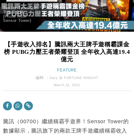
本地｜新世界K11 9月升級會員制度 增鉑金卡級別鎖
18:15
Sensor Tower公布
定高消費客群
手遊課金榜。
(Photo from
財經｜本港6月零售額連升14個月 珠寶鐘錶銷售升勢
17:40
Sensor Tower)
最強
財經｜滙控重啟最多10億美元回購 派息比率目標維持
16:33
50%
【手遊收入排名】騰訊兩大王牌手遊稱霸課金
財經｜SHEIN傳最快8月中招股 估值料降至400億美
15:11
榜 PUBG力壓王者榮耀登頂 全年收入高達19.4
元以下
億元
本地｜HK Express推飛行套票 兩程低至448元加2元
13:49
可多飛一程
FEATURE
地產｜大酒店中期轉賺2300萬元 斥21億翻新香港及
編輯 ：
14:50
Gary @ FORTUNE INSIGHT
東京半島
March 11, 2021
國際｜特朗普赴洛杉磯高球場活動前 男子攜槍彈被捕
13:12
財經｜香港7月PMI回落至51 企業擴張放慢兼縮減人
12:30
手
騰訊（00700）繼續稱霸手遊界！Sensor Tower的
財經｜黑石傳再籌逾360億美元 支援Anthropic租用
11:40
Google晶片
數據顯示，騰訊旗下的兩款王牌手遊繼續稱霸收入