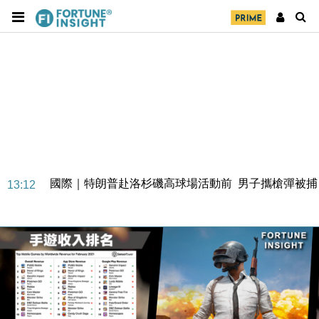
地產｜大酒店中期轉賺2300萬元 斥21億翻新香港及
14:50
東京半島
國際｜特朗普赴洛杉磯高球場活動前 男子攜槍彈被捕
13:12
財經｜香港7月PMI回落至51 企業擴張放慢兼縮減人
12:30
手
財經｜黑石傳再籌逾360億美元 支援Anthropic租用
11:40
Google晶片
財經｜美商務部擬擴大金屬關稅範圍 14類產品或加徵
10:57
25%